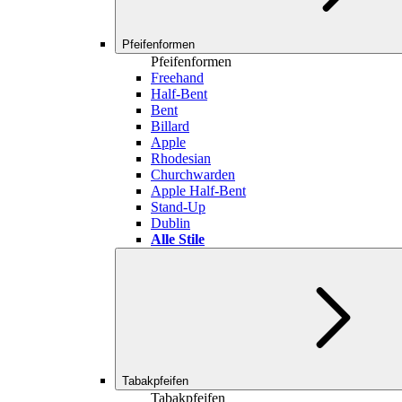
Pfeifenformen
Pfeifenformen
Freehand
Half-Bent
Bent
Billard
Apple
Rhodesian
Churchwarden
Apple Half-Bent
Stand-Up
Dublin
Alle Stile
Tabakpfeifen
Tabakpfeifen