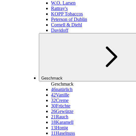
W.O. Larsen
Rattray's
KOPP Tobaccos
Peterson of Dublin
Cornell & Diehl
Davidoff
Geschmack
Geschmack
46
natürlich
42
Vanille
32
Creme
30
Früchte
26
Gewürze
21
Rauch
18
Karamell
13
Honig
11
Haselnuss