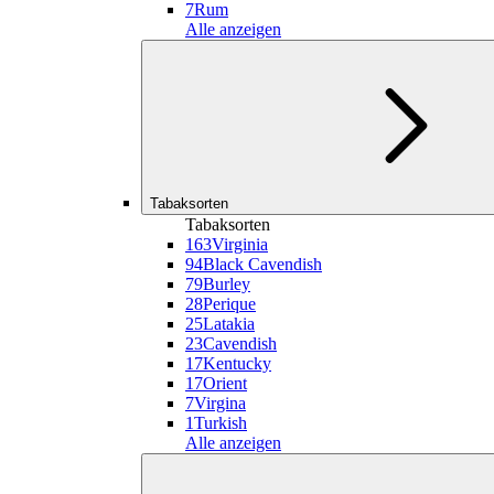
7
Rum
Alle anzeigen
Tabaksorten
Tabaksorten
163
Virginia
94
Black Cavendish
79
Burley
28
Perique
25
Latakia
23
Cavendish
17
Kentucky
17
Orient
7
Virgina
1
Turkish
Alle anzeigen