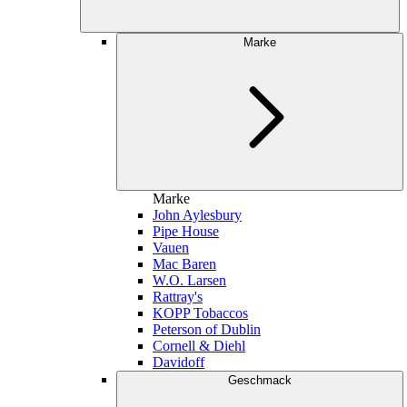
Marke
Marke
John Aylesbury
Pipe House
Vauen
Mac Baren
W.O. Larsen
Rattray's
KOPP Tobaccos
Peterson of Dublin
Cornell & Diehl
Davidoff
Geschmack