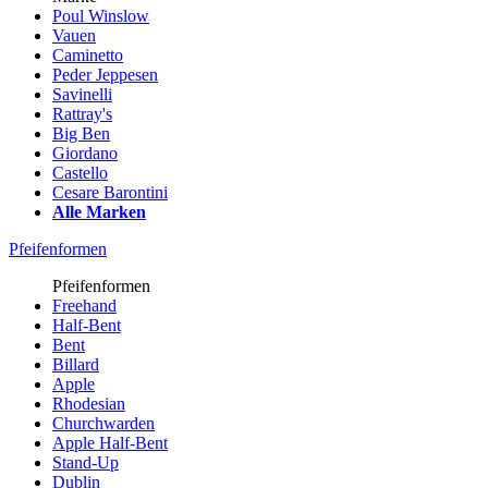
Poul Winslow
Vauen
Caminetto
Peder Jeppesen
Savinelli
Rattray's
Big Ben
Giordano
Castello
Cesare Barontini
Alle Marken
Pfeifenformen
Pfeifenformen
Freehand
Half-Bent
Bent
Billard
Apple
Rhodesian
Churchwarden
Apple Half-Bent
Stand-Up
Dublin