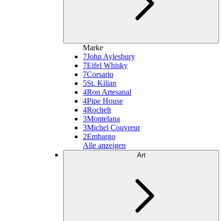
Marke
7
John Aylesbury
7
Eifel Whisky
7
Corsario
5
St. Kilian
4
Ron Artesanal
4
Pipe House
4
Rochelt
3
Montelana
3
Michel Couvreur
2
Embargo
Alle anzeigen
Art