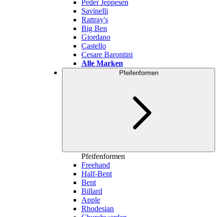
Peder Jeppesen
Savinelli
Rattray's
Big Ben
Giordano
Castello
Cesare Barontini
Alle Marken
Pfeifenformen
Pfeifenformen
Freehand
Half-Bent
Bent
Billard
Apple
Rhodesian