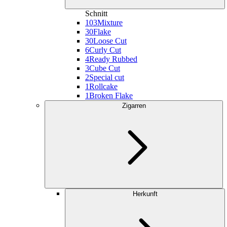
Schnitt
103
Mixture
30
Flake
30
Loose Cut
6
Curly Cut
4
Ready Rubbed
3
Cube Cut
2
Special cut
1
Rollcake
1
Broken Flake
Zigarren
Herkunft