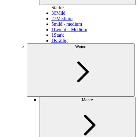
Stärke
30
Mild
27
Medium
5
mild - medium
1
Leicht – Medium
1
Stark
1
Kräftig
Weine
Marke