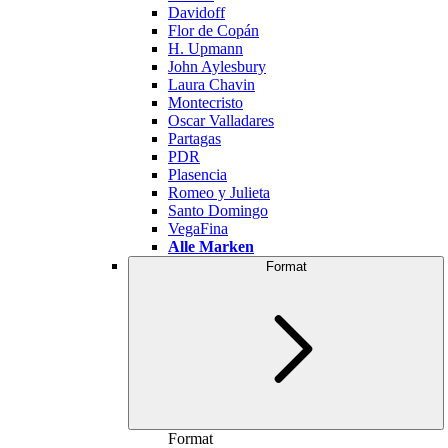
Davidoff
Flor de Copán
H. Upmann
John Aylesbury
Laura Chavin
Montecristo
Oscar Valladares
Partagas
PDR
Plasencia
Romeo y Julieta
Santo Domingo
VegaFina
Alle Marken
Format
Format