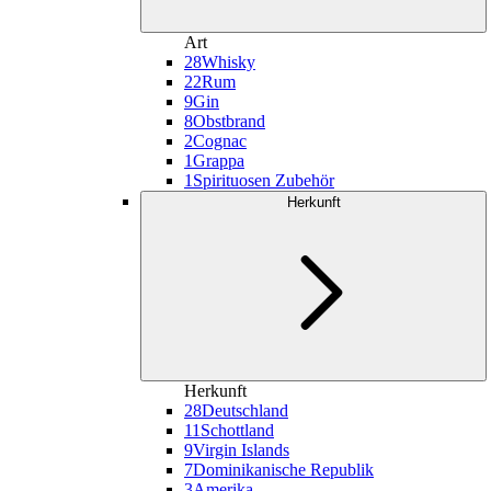
Art
28
Whisky
22
Rum
9
Gin
8
Obstbrand
2
Cognac
1
Grappa
1
Spirituosen Zubehör
Herkunft
Herkunft
28
Deutschland
11
Schottland
9
Virgin Islands
7
Dominikanische Republik
3
Amerika