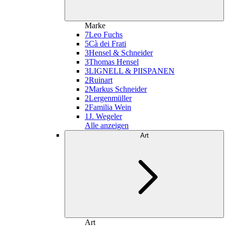
Marke
7
Leo Fuchs
5
Cà dei Frati
3
Hensel & Schneider
3
Thomas Hensel
3
LIGNELL & PIISPANEN
2
Ruinart
2
Markus Schneider
2
Lergenmüller
2
Familia Wein
1
J. Wegeler
Alle anzeigen
Art
Art