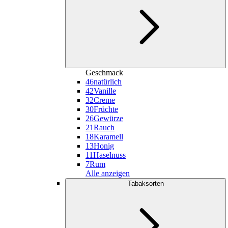
Geschmack
46
natürlich
42
Vanille
32
Creme
30
Früchte
26
Gewürze
21
Rauch
18
Karamell
13
Honig
11
Haselnuss
7
Rum
Alle anzeigen
Tabaksorten