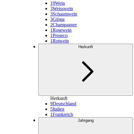
19
Wein
3
Weisswein
3
Schaumwein
3
Glögg
2
Champagner
1
Rosewein
1
Proseco
1
Rotwein
Herkunft
Herkunft
9
Deutschland
5
Italien
1
Frankreich
Jahrgang