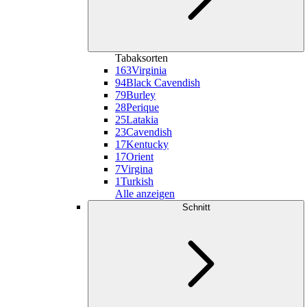
Tabaksorten
163
Virginia
94
Black Cavendish
79
Burley
28
Perique
25
Latakia
23
Cavendish
17
Kentucky
17
Orient
7
Virgina
1
Turkish
Alle anzeigen
Schnitt