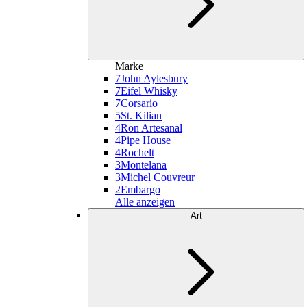
Marke
7
John Aylesbury
7
Eifel Whisky
7
Corsario
5
St. Kilian
4
Ron Artesanal
4
Pipe House
4
Rochelt
3
Montelana
3
Michel Couvreur
2
Embargo
Alle anzeigen
Art