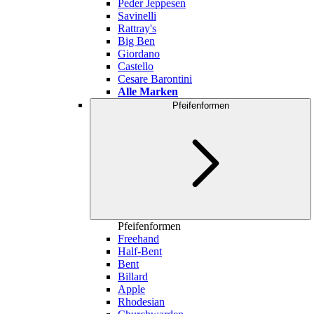
Peder Jeppesen
Savinelli
Rattray's
Big Ben
Giordano
Castello
Cesare Barontini
Alle Marken
Pfeifenformen
Pfeifenformen
Freehand
Half-Bent
Bent
Billard
Apple
Rhodesian