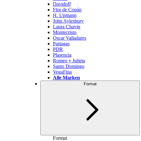
Davidoff
Flor de Copán
H. Upmann
John Aylesbury
Laura Chavin
Montecristo
Oscar Valladares
Partagas
PDR
Plasencia
Romeo y Julieta
Santo Domingo
VegaFina
Alle Marken
Format
Format