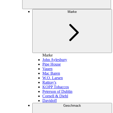
Marke
Marke
John Aylesbury
Pipe House
Vauen
Mac Baren
W.O. Larsen
Rattray's
KOPP Tobaccos
Peterson of Dublin
Cornell & Diehl
Davidoff
Geschmack