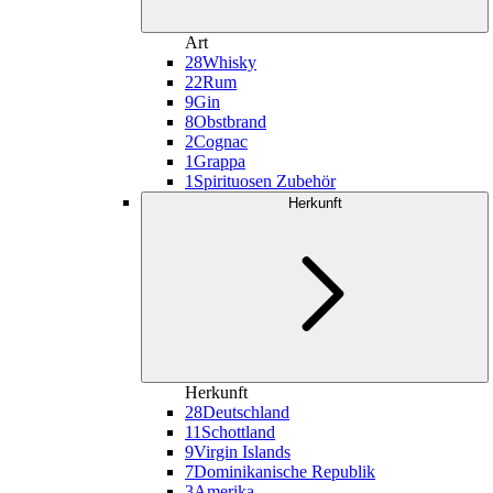
Art
28
Whisky
22
Rum
9
Gin
8
Obstbrand
2
Cognac
1
Grappa
1
Spirituosen Zubehör
Herkunft
Herkunft
28
Deutschland
11
Schottland
9
Virgin Islands
7
Dominikanische Republik
3
Amerika