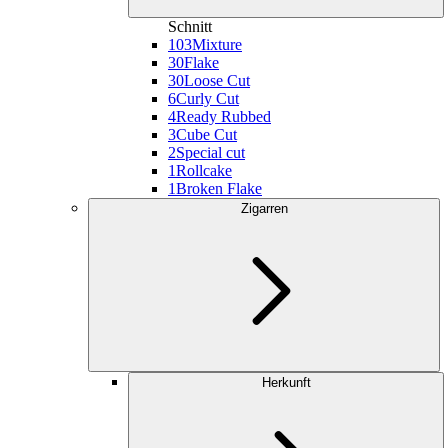
Schnitt
103
Mixture
30
Flake
30
Loose Cut
6
Curly Cut
4
Ready Rubbed
3
Cube Cut
2
Special cut
1
Rollcake
1
Broken Flake
Zigarren
Herkunft