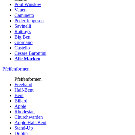
Poul Winslow
Vauen
Caminetto
Peder Jeppesen
Savinelli
Rattray's
Big Ben
Giordano
Castello
Cesare Barontini
Alle Marken
Pfeifenformen
Pfeifenformen
Freehand
Half-Bent
Bent
Billard
Apple
Rhodesian
Churchwarden
Apple Half-Bent
Stand-Up
Dublin