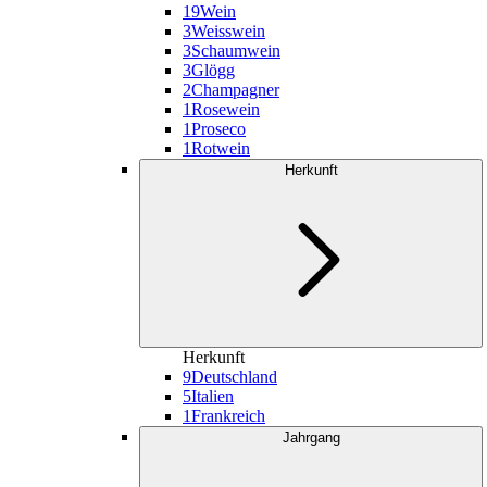
19
Wein
3
Weisswein
3
Schaumwein
3
Glögg
2
Champagner
1
Rosewein
1
Proseco
1
Rotwein
Herkunft
Herkunft
9
Deutschland
5
Italien
1
Frankreich
Jahrgang