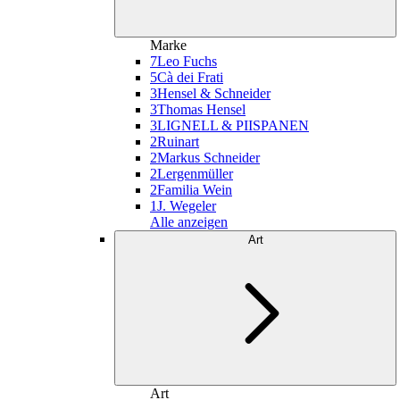
Marke
7
Leo Fuchs
5
Cà dei Frati
3
Hensel & Schneider
3
Thomas Hensel
3
LIGNELL & PIISPANEN
2
Ruinart
2
Markus Schneider
2
Lergenmüller
2
Familia Wein
1
J. Wegeler
Alle anzeigen
Art
Art