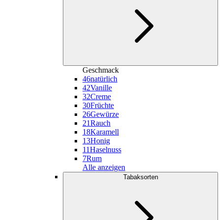
Geschmack
46
natürlich
42
Vanille
32
Creme
30
Früchte
26
Gewürze
21
Rauch
18
Karamell
13
Honig
11
Haselnuss
7
Rum
Alle anzeigen
Tabaksorten