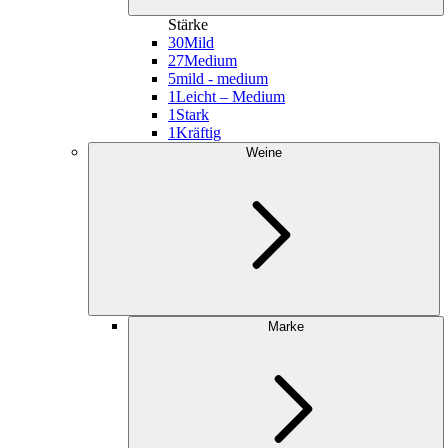
Stärke
30
Mild
27
Medium
5
mild - medium
1
Leicht – Medium
1
Stark
1
Kräftig
Weine
Marke