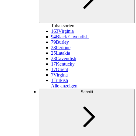
Tabaksorten
163
Virginia
94
Black Cavendish
79
Burley
28
Perique
25
Latakia
23
Cavendish
17
Kentucky
17
Orient
7
Virgina
1
Turkish
Alle anzeigen
Schnitt