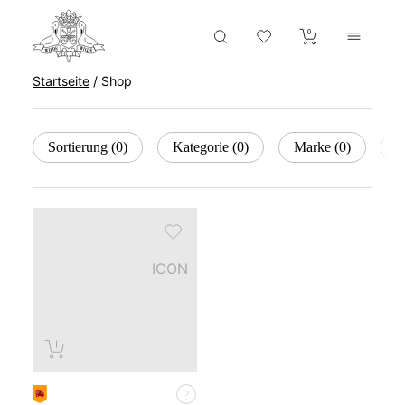
0
Startseite
/
Shop
Sortierung
0
Kategorie
0
Marke
0
H
ICON