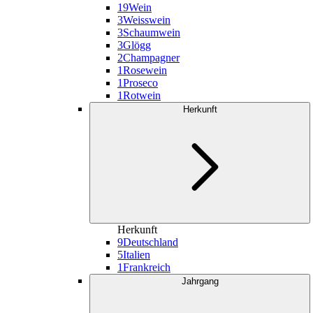
19
Wein
3
Weisswein
3
Schaumwein
3
Glögg
2
Champagner
1
Rosewein
1
Proseco
1
Rotwein
Herkunft
Herkunft
9
Deutschland
5
Italien
1
Frankreich
Jahrgang