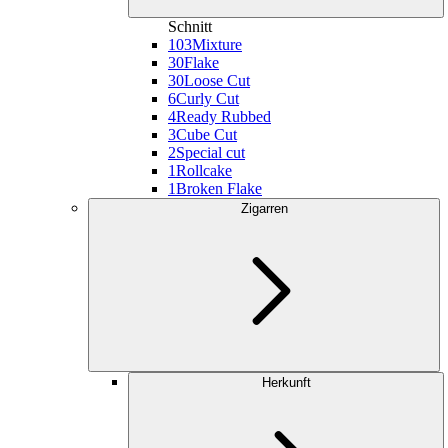
Schnitt
103
Mixture
30
Flake
30
Loose Cut
6
Curly Cut
4
Ready Rubbed
3
Cube Cut
2
Special cut
1
Rollcake
1
Broken Flake
Zigarren
Herkunft