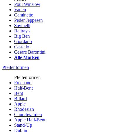
Poul Winslow
Vauen
Caminetto
Peder Jeppesen
Savinelli
Rattray's
Big Ben
Giordano
Castello
Cesare Barontini
Alle Marken
Pfeifenformen
Pfeifenformen
Freehand
Half-Bent
Bent
Billard
Apple
Rhodesian
Churchwarden
Apple Half-Bent
Stand-Up
Dublin