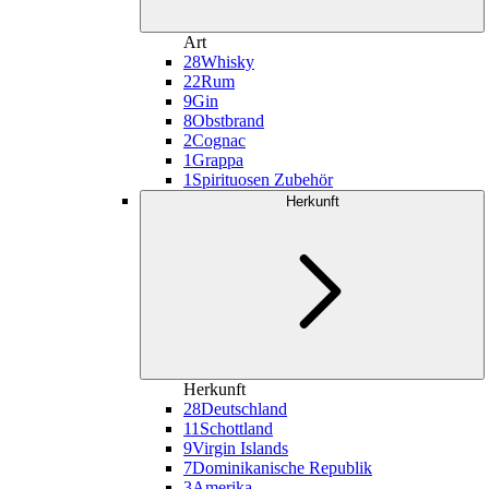
Art
28
Whisky
22
Rum
9
Gin
8
Obstbrand
2
Cognac
1
Grappa
1
Spirituosen Zubehör
Herkunft
Herkunft
28
Deutschland
11
Schottland
9
Virgin Islands
7
Dominikanische Republik
3
Amerika