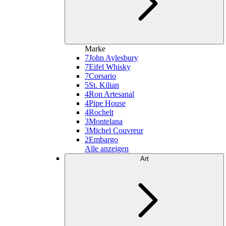
Marke
7
John Aylesbury
7
Eifel Whisky
7
Corsario
5
St. Kilian
4
Ron Artesanal
4
Pipe House
4
Rochelt
3
Montelana
3
Michel Couvreur
2
Embargo
Alle anzeigen
Art