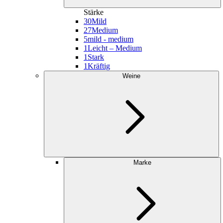
Stärke
30
Mild
27
Medium
5
mild - medium
1
Leicht – Medium
1
Stark
1
Kräftig
Weine
Marke