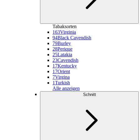
Tabaksorten
163
Virginia
94
Black Cavendish
79
Burley
28
Perique
25
Latakia
23
Cavendish
17
Kentucky
17
Orient
7
Virgina
1
Turkish
Alle anzeigen
Schnitt