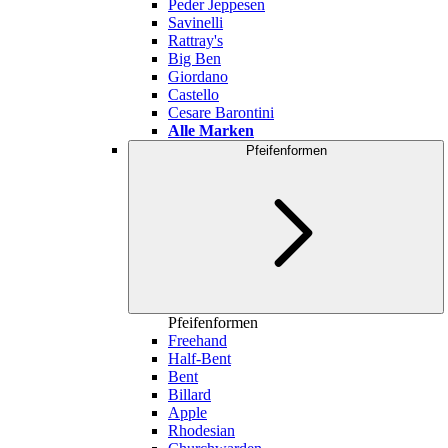
Peder Jeppesen
Savinelli
Rattray's
Big Ben
Giordano
Castello
Cesare Barontini
Alle Marken
Pfeifenformen
Pfeifenformen
Freehand
Half-Bent
Bent
Billard
Apple
Rhodesian