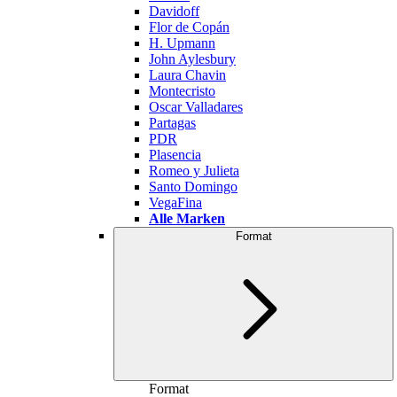
Davidoff
Flor de Copán
H. Upmann
John Aylesbury
Laura Chavin
Montecristo
Oscar Valladares
Partagas
PDR
Plasencia
Romeo y Julieta
Santo Domingo
VegaFina
Alle Marken
Format
Format