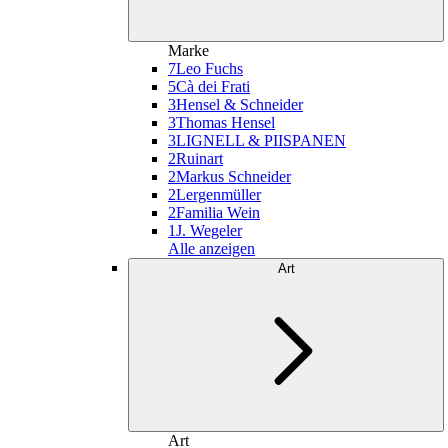
Marke
7
Leo Fuchs
5
Cà dei Frati
3
Hensel & Schneider
3
Thomas Hensel
3
LIGNELL & PIISPANEN
2
Ruinart
2
Markus Schneider
2
Lergenmüller
2
Familia Wein
1
J. Wegeler
Alle anzeigen
Art
Art