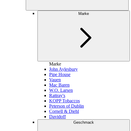
Marke
Marke
John Aylesbury
Pipe House
Vauen
Mac Baren
W.O. Larsen
Rattray's
KOPP Tobaccos
Peterson of Dublin
Cornell & Diehl
Davidoff
Geschmack