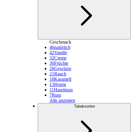
Geschmack
46
natürlich
42
Vanille
32
Creme
30
Früchte
26
Gewürze
21
Rauch
18
Karamell
13
Honig
11
Haselnuss
7
Rum
Alle anzeigen
Tabaksorten