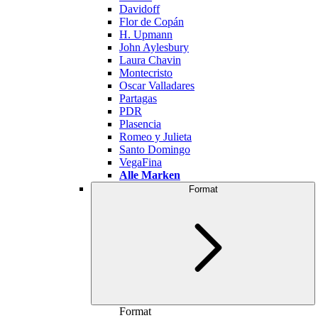
Davidoff
Flor de Copán
H. Upmann
John Aylesbury
Laura Chavin
Montecristo
Oscar Valladares
Partagas
PDR
Plasencia
Romeo y Julieta
Santo Domingo
VegaFina
Alle Marken
Format
Format