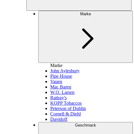
Marke
Marke
John Aylesbury
Pipe House
Vauen
Mac Baren
W.O. Larsen
Rattray's
KOPP Tobaccos
Peterson of Dublin
Cornell & Diehl
Davidoff
Geschmack