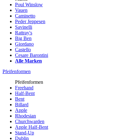
Poul Winslow
Vauen
Caminetto
Peder Jeppesen
Savinelli
Rattray's
Big Ben
Giordano
Castello
Cesare Barontini
Alle Marken
Pfeifenformen
Pfeifenformen
Freehand
Half-Bent
Bent
Billard
Apple
Rhodesian
Churchwarden
Apple Half-Bent
Stand-Up
Dublin