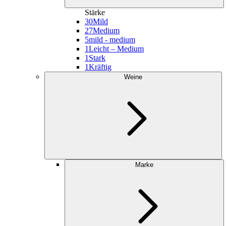
Stärke
30
Mild
27
Medium
5
mild - medium
1
Leicht – Medium
1
Stark
1
Kräftig
Weine
Marke