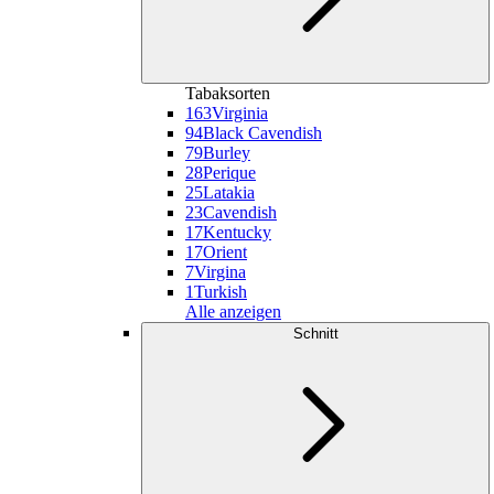
Tabaksorten
163
Virginia
94
Black Cavendish
79
Burley
28
Perique
25
Latakia
23
Cavendish
17
Kentucky
17
Orient
7
Virgina
1
Turkish
Alle anzeigen
Schnitt