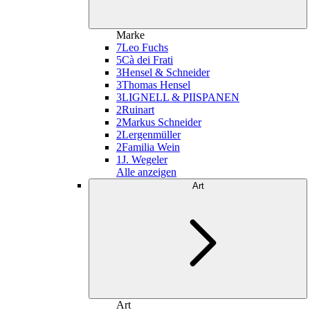
Marke
7
Leo Fuchs
5
Cà dei Frati
3
Hensel & Schneider
3
Thomas Hensel
3
LIGNELL & PIISPANEN
2
Ruinart
2
Markus Schneider
2
Lergenmüller
2
Familia Wein
1
J. Wegeler
Alle anzeigen
Art
Art