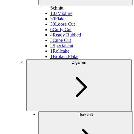
Schnitt
103
Mixture
30
Flake
30
Loose Cut
6
Curly Cut
4
Ready Rubbed
3
Cube Cut
2
Special cut
1
Rollcake
1
Broken Flake
Zigarren
Herkunft