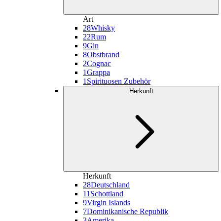
Art
28
Whisky
22
Rum
9
Gin
8
Obstbrand
2
Cognac
1
Grappa
1
Spirituosen Zubehör
Herkunft
Herkunft
28
Deutschland
11
Schottland
9
Virgin Islands
7
Dominikanische Republik
3
Amerika