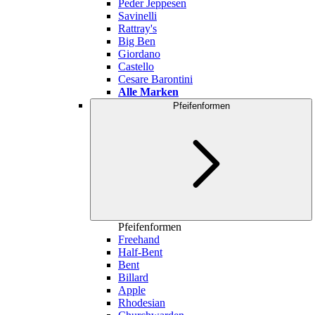
Peder Jeppesen
Savinelli
Rattray's
Big Ben
Giordano
Castello
Cesare Barontini
Alle Marken
Pfeifenformen
Pfeifenformen
Freehand
Half-Bent
Bent
Billard
Apple
Rhodesian