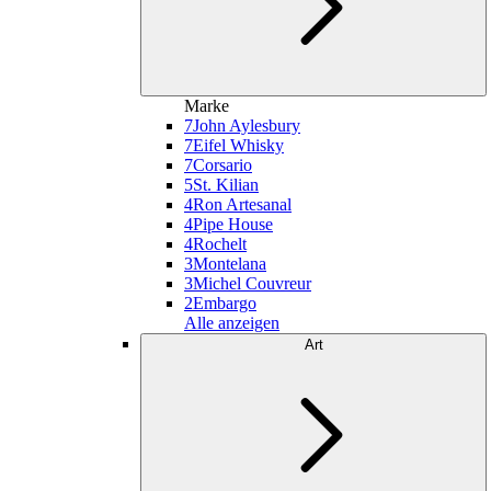
Marke
7
John Aylesbury
7
Eifel Whisky
7
Corsario
5
St. Kilian
4
Ron Artesanal
4
Pipe House
4
Rochelt
3
Montelana
3
Michel Couvreur
2
Embargo
Alle anzeigen
Art