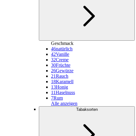
Geschmack
46
natürlich
42
Vanille
32
Creme
30
Früchte
26
Gewürze
21
Rauch
18
Karamell
13
Honig
11
Haselnuss
7
Rum
Alle anzeigen
Tabaksorten