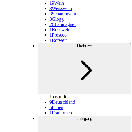
19
Wein
3
Weisswein
3
Schaumwein
3
Glögg
2
Champagner
1
Rosewein
1
Proseco
1
Rotwein
Herkunft
Herkunft
9
Deutschland
5
Italien
1
Frankreich
Jahrgang