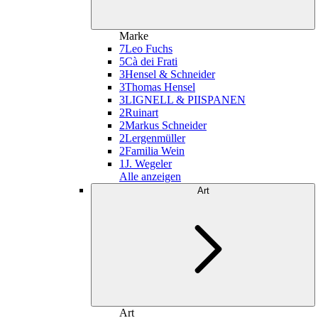
Marke
7
Leo Fuchs
5
Cà dei Frati
3
Hensel & Schneider
3
Thomas Hensel
3
LIGNELL & PIISPANEN
2
Ruinart
2
Markus Schneider
2
Lergenmüller
2
Familia Wein
1
J. Wegeler
Alle anzeigen
Art
Art