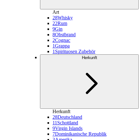
Art
28
Whisky
22
Rum
9
Gin
8
Obstbrand
2
Cognac
1
Grappa
1
Spirituosen Zubehör
Herkunft
Herkunft
28
Deutschland
11
Schottland
9
Virgin Islands
7
Dominikanische Republik
3
Amerika