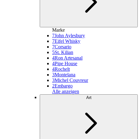
Marke
7
John Aylesbury
7
Eifel Whisky
7
Corsario
5
St. Kilian
4
Ron Artesanal
4
Pipe House
4
Rochelt
3
Montelana
3
Michel Couvreur
2
Embargo
Alle anzeigen
Art