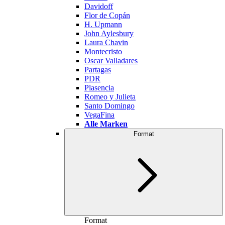
Davidoff
Flor de Copán
H. Upmann
John Aylesbury
Laura Chavin
Montecristo
Oscar Valladares
Partagas
PDR
Plasencia
Romeo y Julieta
Santo Domingo
VegaFina
Alle Marken
Format
Format