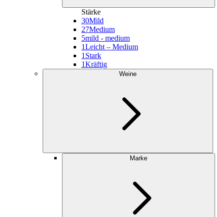
Stärke
30
Mild
27
Medium
5
mild - medium
1
Leicht – Medium
1
Stark
1
Kräftig
Weine
Marke