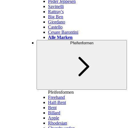
Peder Jeppesen
Savinelli
Rattray's
Big Ben
Giordano
Castello
Cesare Barontini
Alle Marken
Pfeifenformen
Pfeifenformen
Freehand
Half-Bent
Bent
Billard
Apple
Rhodesian