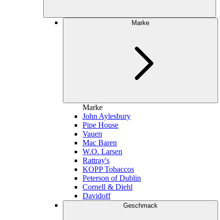
Marke
Marke
John Aylesbury
Pipe House
Vauen
Mac Baren
W.O. Larsen
Rattray's
KOPP Tobaccos
Peterson of Dublin
Cornell & Diehl
Davidoff
Geschmack