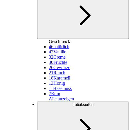
Geschmack
46
natürlich
42
Vanille
32
Creme
30
Früchte
26
Gewürze
21
Rauch
18
Karamell
13
Honig
11
Haselnuss
7
Rum
Alle anzeigen
Tabaksorten