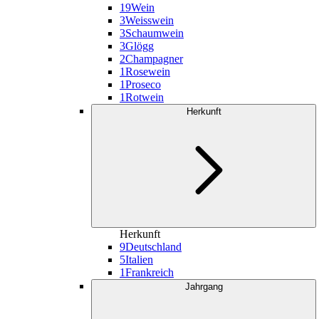
19
Wein
3
Weisswein
3
Schaumwein
3
Glögg
2
Champagner
1
Rosewein
1
Proseco
1
Rotwein
Herkunft
Herkunft
9
Deutschland
5
Italien
1
Frankreich
Jahrgang