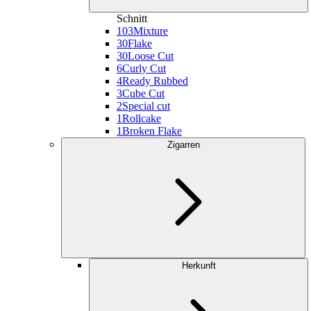
Schnitt
103
Mixture
30
Flake
30
Loose Cut
6
Curly Cut
4
Ready Rubbed
3
Cube Cut
2
Special cut
1
Rollcake
1
Broken Flake
Zigarren
Herkunft