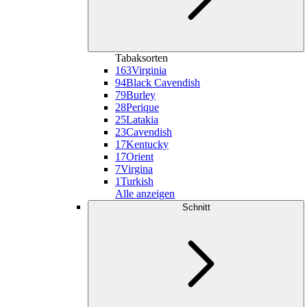
Tabaksorten
163
Virginia
94
Black Cavendish
79
Burley
28
Perique
25
Latakia
23
Cavendish
17
Kentucky
17
Orient
7
Virgina
1
Turkish
Alle anzeigen
Schnitt