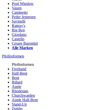
Poul Winslow
Vauen
Caminetto
Peder Jeppesen
Savinelli
Rattray's
Big Ben
Giordano
Castello
Cesare Barontini
Alle Marken
Pfeifenformen
Pfeifenformen
Freehand
Half-Bent
Bent
Billard
Apple
Rhodesian
Churchwarden
Apple Half-Bent
Stand-Up
Dublin