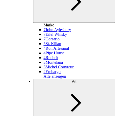
Marke
7
John Aylesbury
7
Eifel Whisky
7
Corsario
5
St. Kilian
4
Ron Artesanal
4
Pipe House
4
Rochelt
3
Montelana
3
Michel Couvreur
2
Embargo
Alle anzeigen
Art