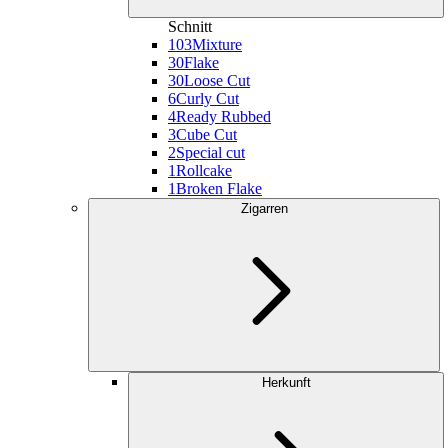
Schnitt
103
Mixture
30
Flake
30
Loose Cut
6
Curly Cut
4
Ready Rubbed
3
Cube Cut
2
Special cut
1
Rollcake
1
Broken Flake
Zigarren
Herkunft