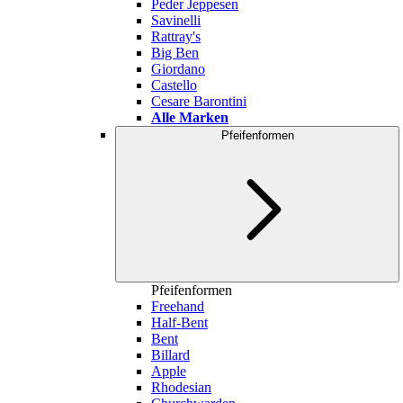
Peder Jeppesen
Savinelli
Rattray's
Big Ben
Giordano
Castello
Cesare Barontini
Alle Marken
Pfeifenformen
Pfeifenformen
Freehand
Half-Bent
Bent
Billard
Apple
Rhodesian