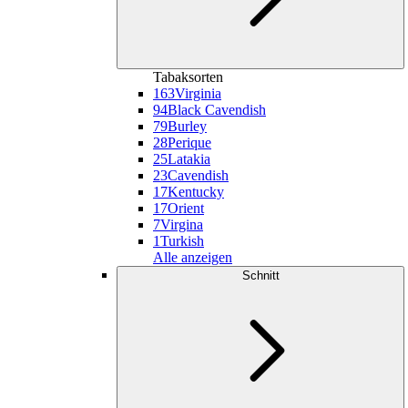
Tabaksorten
163
Virginia
94
Black Cavendish
79
Burley
28
Perique
25
Latakia
23
Cavendish
17
Kentucky
17
Orient
7
Virgina
1
Turkish
Alle anzeigen
Schnitt