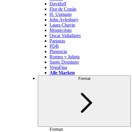
Davidoff
Flor de Copán
H. Upmann
John Aylesbury
Laura Chavin
Montecristo
Oscar Valladares
Partagas
PDR
Plasencia
Romeo y Julieta
Santo Domingo
VegaFina
Alle Marken
Format
Format