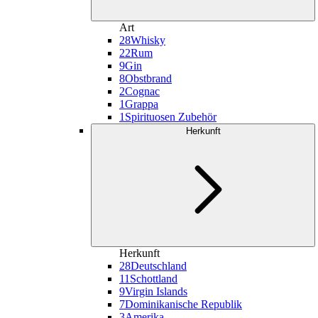
Art
28
Whisky
22
Rum
9
Gin
8
Obstbrand
2
Cognac
1
Grappa
1
Spirituosen Zubehör
Herkunft
Herkunft
28
Deutschland
11
Schottland
9
Virgin Islands
7
Dominikanische Republik
3
Amerika