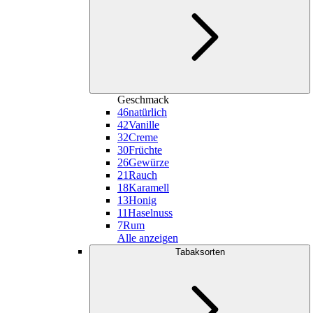
Geschmack
46
natürlich
42
Vanille
32
Creme
30
Früchte
26
Gewürze
21
Rauch
18
Karamell
13
Honig
11
Haselnuss
7
Rum
Alle anzeigen
Tabaksorten