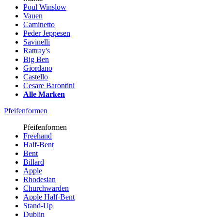
Poul Winslow
Vauen
Caminetto
Peder Jeppesen
Savinelli
Rattray's
Big Ben
Giordano
Castello
Cesare Barontini
Alle Marken
Pfeifenformen
Pfeifenformen
Freehand
Half-Bent
Bent
Billard
Apple
Rhodesian
Churchwarden
Apple Half-Bent
Stand-Up
Dublin