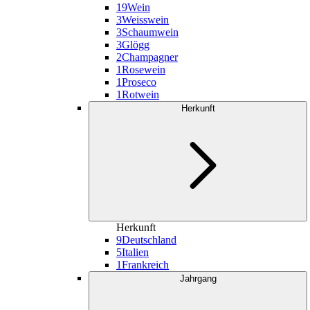
19
Wein
3
Weisswein
3
Schaumwein
3
Glögg
2
Champagner
1
Rosewein
1
Proseco
1
Rotwein
Herkunft
Herkunft
9
Deutschland
5
Italien
1
Frankreich
Jahrgang