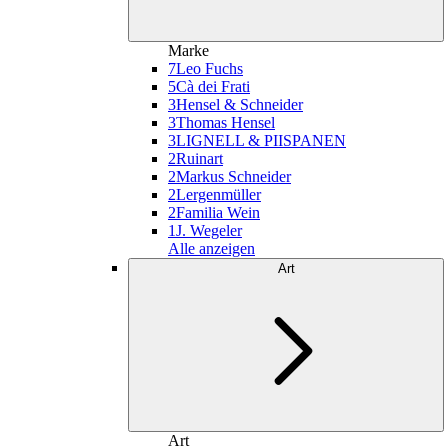
Marke
7
Leo Fuchs
5
Cà dei Frati
3
Hensel & Schneider
3
Thomas Hensel
3
LIGNELL & PIISPANEN
2
Ruinart
2
Markus Schneider
2
Lergenmüller
2
Familia Wein
1
J. Wegeler
Alle anzeigen
Art
Art