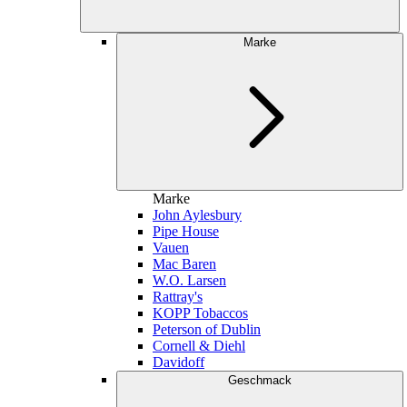
Marke
Marke
John Aylesbury
Pipe House
Vauen
Mac Baren
W.O. Larsen
Rattray's
KOPP Tobaccos
Peterson of Dublin
Cornell & Diehl
Davidoff
Geschmack