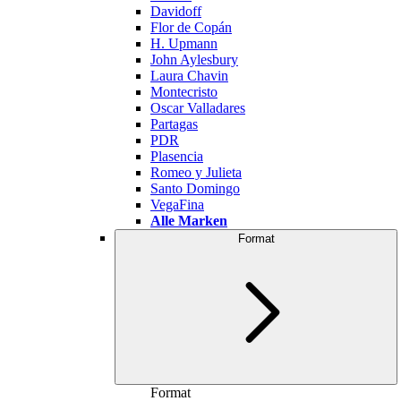
Davidoff
Flor de Copán
H. Upmann
John Aylesbury
Laura Chavin
Montecristo
Oscar Valladares
Partagas
PDR
Plasencia
Romeo y Julieta
Santo Domingo
VegaFina
Alle Marken
Format
Format