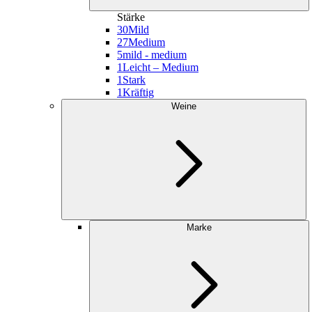
Stärke
30
Mild
27
Medium
5
mild - medium
1
Leicht – Medium
1
Stark
1
Kräftig
Weine
Marke