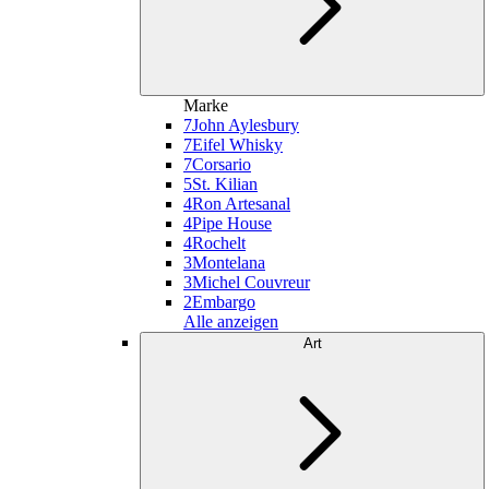
Marke
7
John Aylesbury
7
Eifel Whisky
7
Corsario
5
St. Kilian
4
Ron Artesanal
4
Pipe House
4
Rochelt
3
Montelana
3
Michel Couvreur
2
Embargo
Alle anzeigen
Art