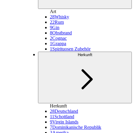
Art
28
Whisky
22
Rum
9
Gin
8
Obstbrand
2
Cognac
1
Grappa
1
Spirituosen Zubehör
Herkunft
Herkunft
28
Deutschland
11
Schottland
9
Virgin Islands
7
Dominikanische Republik
3
Amerika