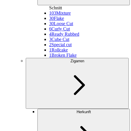
Schnitt
103
Mixture
30
Flake
30
Loose Cut
6
Curly Cut
4
Ready Rubbed
3
Cube Cut
2
Special cut
1
Rollcake
1
Broken Flake
Zigarren
Herkunft