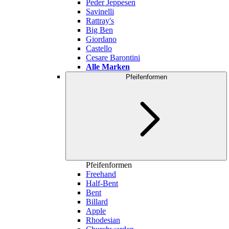
Peder Jeppesen
Savinelli
Rattray's
Big Ben
Giordano
Castello
Cesare Barontini
Alle Marken
Pfeifenformen
Pfeifenformen
Freehand
Half-Bent
Bent
Billard
Apple
Rhodesian