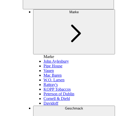
Marke
Marke
John Aylesbury
Pipe House
Vauen
Mac Baren
W.O. Larsen
Rattray's
KOPP Tobaccos
Peterson of Dublin
Cornell & Diehl
Davidoff
Geschmack