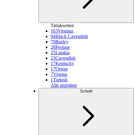
Tabaksorten
163
Virginia
94
Black Cavendish
79
Burley
28
Perique
25
Latakia
23
Cavendish
17
Kentucky
17
Orient
7
Virgina
1
Turkish
Alle anzeigen
Schnitt