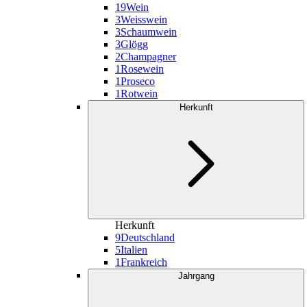
19
Wein
3
Weisswein
3
Schaumwein
3
Glögg
2
Champagner
1
Rosewein
1
Proseco
1
Rotwein
Herkunft
Herkunft
9
Deutschland
5
Italien
1
Frankreich
Jahrgang