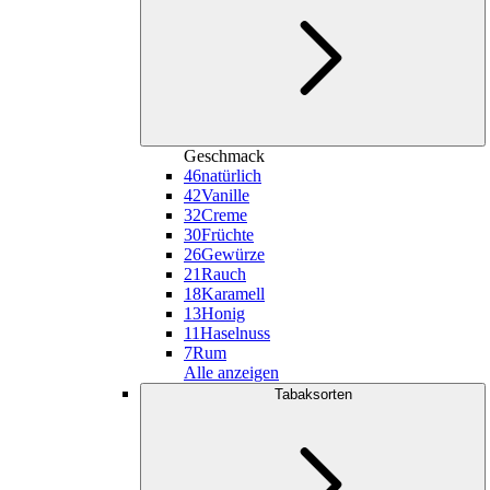
Geschmack
46
natürlich
42
Vanille
32
Creme
30
Früchte
26
Gewürze
21
Rauch
18
Karamell
13
Honig
11
Haselnuss
7
Rum
Alle anzeigen
Tabaksorten