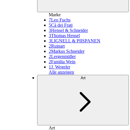
Marke
7
Leo Fuchs
5
Cà dei Frati
3
Hensel & Schneider
3
Thomas Hensel
3
LIGNELL & PIISPANEN
2
Ruinart
2
Markus Schneider
2
Lergenmüller
2
Familia Wein
1
J. Wegeler
Alle anzeigen
Art
Art