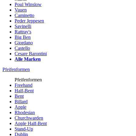
Poul Winslow
Vauen
Caminetto
Peder Jeppesen
Savinelli
Rattray's
Big Ben
Giordano
Castello
Cesare Barontini
Alle Marken
Pfeifenformen
Pfeifenformen
Freehand
Half-Bent
Bent
Billard
Apple
Rhodesian
Churchwarden
Apple Half-Bent
Stand-Up
Dublin