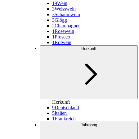
19
Wein
3
Weisswein
3
Schaumwein
3
Glögg
2
Champagner
1
Rosewein
1
Proseco
1
Rotwein
Herkunft
Herkunft
9
Deutschland
5
Italien
1
Frankreich
Jahrgang