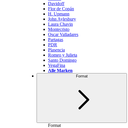
Davidoff
Flor de Copán
H. Upmann
John Aylesbury
Laura Chavin
Montecristo
Oscar Valladares
Partagas
PDR
Plasencia
Romeo y Julieta
Santo Domingo
VegaFina
Alle Marken
Format
Format