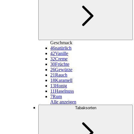
Geschmack
46
natürlich
42
Vanille
32
Creme
30
Früchte
26
Gewürze
21
Rauch
18
Karamell
13
Honig
11
Haselnuss
7
Rum
Alle anzeigen
Tabaksorten