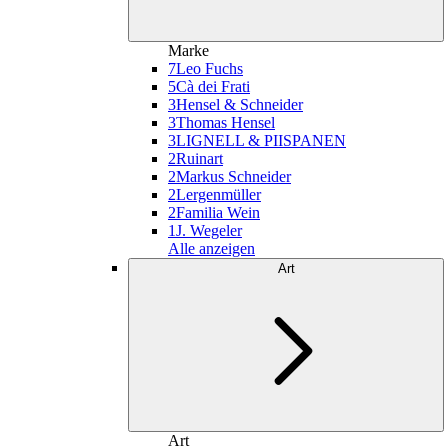
Marke
7
Leo Fuchs
5
Cà dei Frati
3
Hensel & Schneider
3
Thomas Hensel
3
LIGNELL & PIISPANEN
2
Ruinart
2
Markus Schneider
2
Lergenmüller
2
Familia Wein
1
J. Wegeler
Alle anzeigen
Art
Art