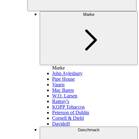
Marke
Marke
John Aylesbury
Pipe House
Vauen
Mac Baren
W.O. Larsen
Rattray's
KOPP Tobaccos
Peterson of Dublin
Cornell & Diehl
Davidoff
Geschmack