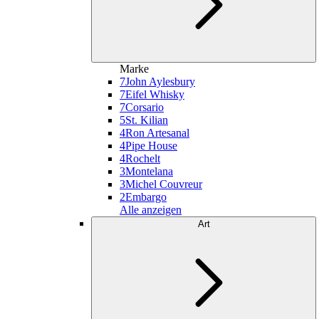
Marke
7
John Aylesbury
7
Eifel Whisky
7
Corsario
5
St. Kilian
4
Ron Artesanal
4
Pipe House
4
Rochelt
3
Montelana
3
Michel Couvreur
2
Embargo
Alle anzeigen
Art