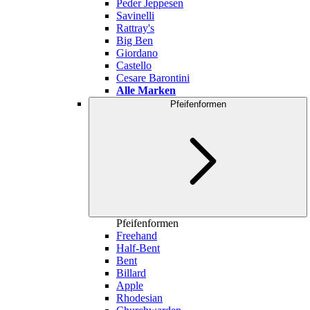
Peder Jeppesen
Savinelli
Rattray's
Big Ben
Giordano
Castello
Cesare Barontini
Alle Marken
Pfeifenformen
Pfeifenformen
Freehand
Half-Bent
Bent
Billard
Apple
Rhodesian