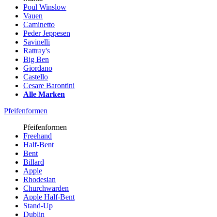
Poul Winslow
Vauen
Caminetto
Peder Jeppesen
Savinelli
Rattray's
Big Ben
Giordano
Castello
Cesare Barontini
Alle Marken
Pfeifenformen
Pfeifenformen
Freehand
Half-Bent
Bent
Billard
Apple
Rhodesian
Churchwarden
Apple Half-Bent
Stand-Up
Dublin