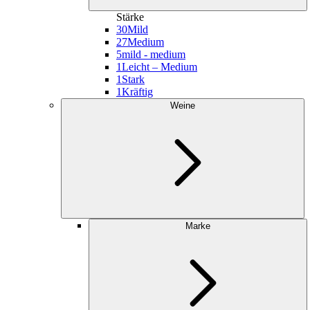
Stärke
30
Mild
27
Medium
5
mild - medium
1
Leicht – Medium
1
Stark
1
Kräftig
Weine
Marke