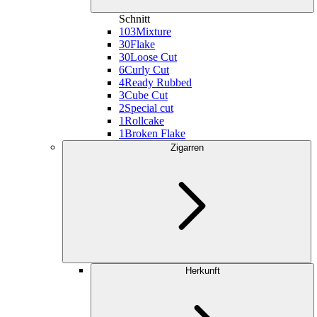
Schnitt
103
Mixture
30
Flake
30
Loose Cut
6
Curly Cut
4
Ready Rubbed
3
Cube Cut
2
Special cut
1
Rollcake
1
Broken Flake
Zigarren
Herkunft