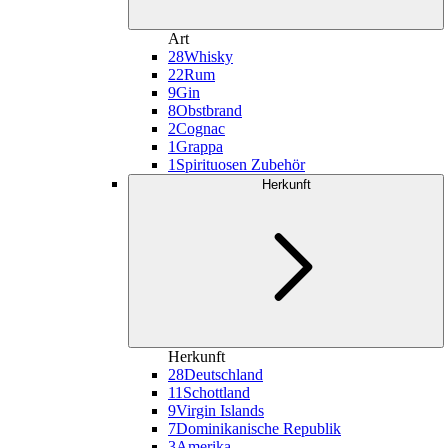
Art
28
Whisky
22
Rum
9
Gin
8
Obstbrand
2
Cognac
1
Grappa
1
Spirituosen Zubehör
Herkunft
Herkunft
28
Deutschland
11
Schottland
9
Virgin Islands
7
Dominikanische Republik
3
Amerika