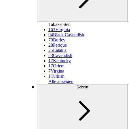
Tabaksorten
163
Virginia
94
Black Cavendish
79
Burley
28
Perique
25
Latakia
23
Cavendish
17
Kentucky
17
Orient
7
Virgina
1
Turkish
Alle anzeigen
Schnitt