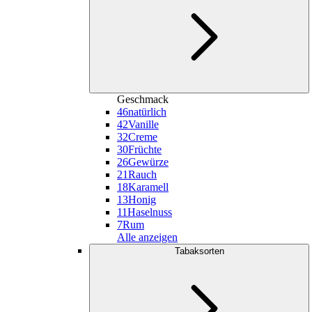
Geschmack
46
natürlich
42
Vanille
32
Creme
30
Früchte
26
Gewürze
21
Rauch
18
Karamell
13
Honig
11
Haselnuss
7
Rum
Alle anzeigen
Tabaksorten