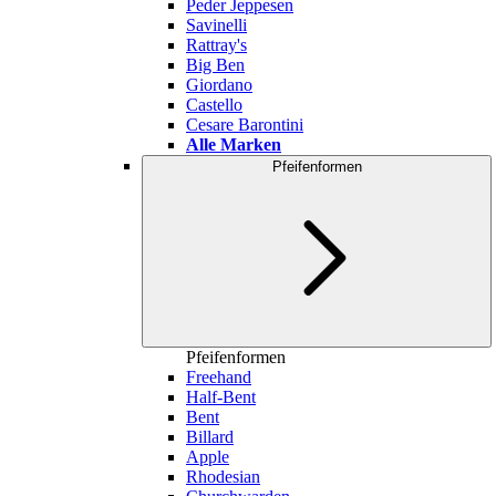
Peder Jeppesen
Savinelli
Rattray's
Big Ben
Giordano
Castello
Cesare Barontini
Alle Marken
Pfeifenformen
Pfeifenformen
Freehand
Half-Bent
Bent
Billard
Apple
Rhodesian