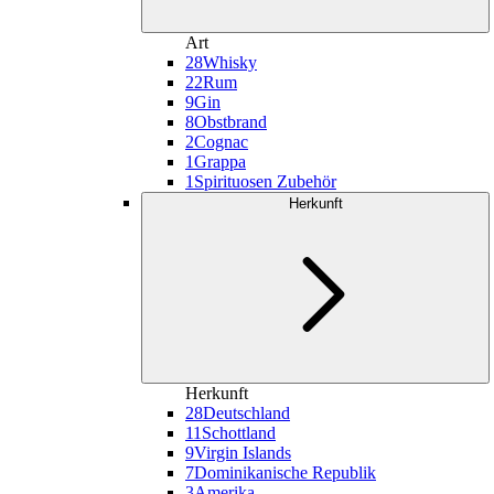
Art
28
Whisky
22
Rum
9
Gin
8
Obstbrand
2
Cognac
1
Grappa
1
Spirituosen Zubehör
Herkunft
Herkunft
28
Deutschland
11
Schottland
9
Virgin Islands
7
Dominikanische Republik
3
Amerika