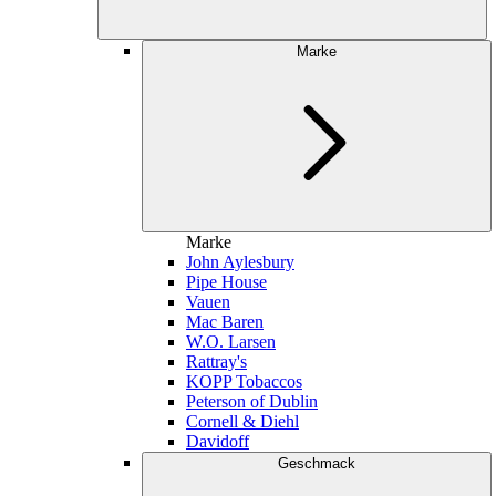
Marke
Marke
John Aylesbury
Pipe House
Vauen
Mac Baren
W.O. Larsen
Rattray's
KOPP Tobaccos
Peterson of Dublin
Cornell & Diehl
Davidoff
Geschmack