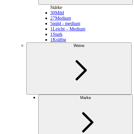
Stärke
30
Mild
27
Medium
5
mild - medium
1
Leicht – Medium
1
Stark
1
Kräftig
Weine
Marke