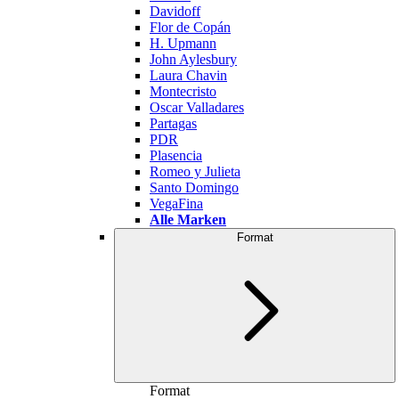
Davidoff
Flor de Copán
H. Upmann
John Aylesbury
Laura Chavin
Montecristo
Oscar Valladares
Partagas
PDR
Plasencia
Romeo y Julieta
Santo Domingo
VegaFina
Alle Marken
Format
Format