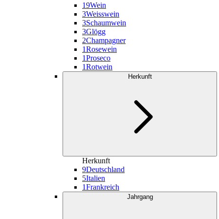
19
Wein
3
Weisswein
3
Schaumwein
3
Glögg
2
Champagner
1
Rosewein
1
Proseco
1
Rotwein
Herkunft
Herkunft
9
Deutschland
5
Italien
1
Frankreich
Jahrgang