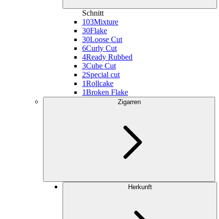
Schnitt
103
Mixture
30
Flake
30
Loose Cut
6
Curly Cut
4
Ready Rubbed
3
Cube Cut
2
Special cut
1
Rollcake
1
Broken Flake
Zigarren
Herkunft