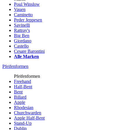
Poul Winslow
Vauen
Caminetto
Peder Jeppesen
Savinelli
Rattray's
Big Ben
Giordano
Castello
Cesare Barontini
Alle Marken
Pfeifenformen
Pfeifenformen
Freehand
Half-Bent
Bent
Billard
Apple
Rhodesian
Churchwarden
Apple Half-Bent
Stand-Up
Dublin