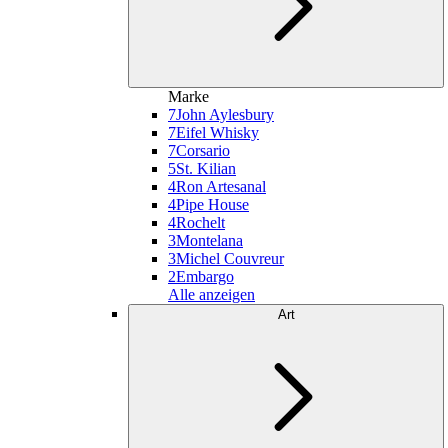
Marke
7
John Aylesbury
7
Eifel Whisky
7
Corsario
5
St. Kilian
4
Ron Artesanal
4
Pipe House
4
Rochelt
3
Montelana
3
Michel Couvreur
2
Embargo
Alle anzeigen
Art