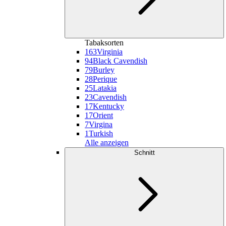
Tabaksorten
163
Virginia
94
Black Cavendish
79
Burley
28
Perique
25
Latakia
23
Cavendish
17
Kentucky
17
Orient
7
Virgina
1
Turkish
Alle anzeigen
Schnitt