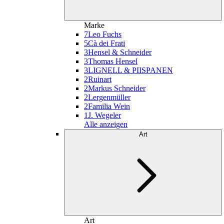
Marke
7
Leo Fuchs
5
Cà dei Frati
3
Hensel & Schneider
3
Thomas Hensel
3
LIGNELL & PIISPANEN
2
Ruinart
2
Markus Schneider
2
Lergenmüller
2
Familia Wein
1
J. Wegeler
Alle anzeigen
Art
Art