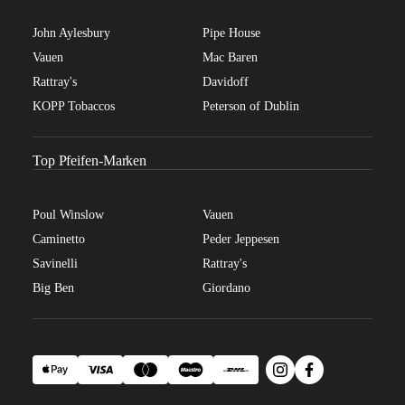
John Aylesbury
Pipe House
Vauen
Mac Baren
Rattray's
Davidoff
KOPP Tobaccos
Peterson of Dublin
Top Pfeifen-Marken
Poul Winslow
Vauen
Caminetto
Peder Jeppesen
Savinelli
Rattray's
Big Ben
Giordano
Apple Pay
Visa
Mastercard
Maestro
DHL
Instagram
facebook