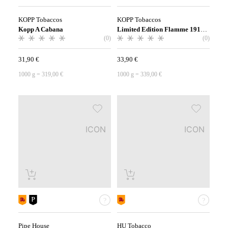
KOPP Tobaccos
KOPP Tobaccos
Kopp A Cabana
Limited Edition Flamme 1919 2026
(0)
(0)
31,90
€
33,90
€
1000
g
=
319,00
€
1000
g
=
339,00
€
ICON
ICON
Pipe House
HU Tobacco