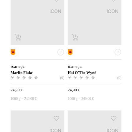
ICON
ICON
Rattray's
Rattray's
Marlin Flake
Hal O´The Wynd
(0)
(0)
24,90
€
24,90
€
1000
g
=
249,00
€
1000
g
=
249,00
€
ICON
ICON