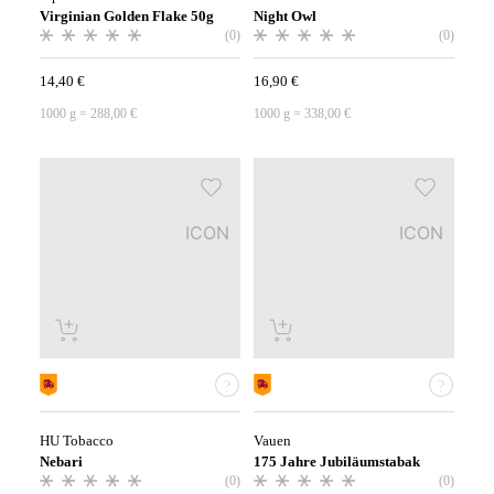
Virginian Golden Flake 50g
Night Owl
(0)
(0)
14,40
€
16,90
€
1000
g
=
288,00
€
1000
g
=
338,00
€
ICON
ICON
HU Tobacco
Vauen
Nebari
175 Jahre Jubiläumstabak
(0)
(0)