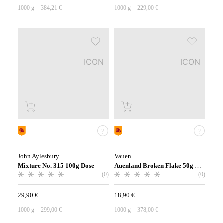
1000
g
=
384,21
€
1000
g
=
229,00
€
ICON
ICON
John Aylesbury
Vauen
Mixture No. 315 100g Dose
Auenland Broken Flake 50g Dose
(0)
(0)
29,90
€
18,90
€
1000
g
=
299,00
€
1000
g
=
378,00
€