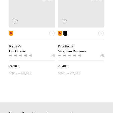
Rattray's
Pipe House
Old Gowrie
Virginian Romanza
(0)
(0)
24,90
€
23,40
€
1000
g
=
249,00
€
1000
g
=
234,00
€