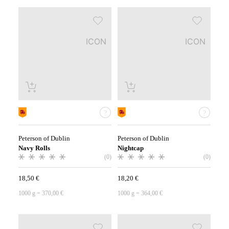
ICON
ICON
Peterson of Dublin
Peterson of Dublin
Navy Rolls
Nightcap
(0)
(0)
18,50
€
18,20
€
1000
g
=
370,00
€
1000
g
=
364,00
€