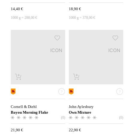
14,40
€
18,90
€
1000
g
=
288,00
€
1000
g
=
378,00
€
ICON
ICON
Cornell & Diehl
John Aylesbury
Bayou Morning Flake
Own Mixture
(0)
(0)
21,90
€
22,90
€