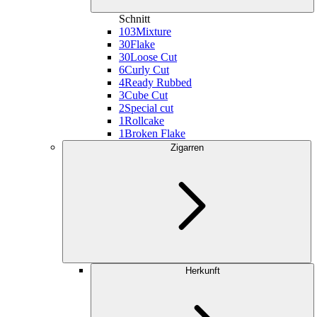
Schnitt
103
Mixture
30
Flake
30
Loose Cut
6
Curly Cut
4
Ready Rubbed
3
Cube Cut
2
Special cut
1
Rollcake
1
Broken Flake
Zigarren
Herkunft