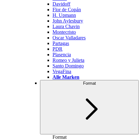
Davidoff
Flor de Copán
H. Upmann
John Aylesbury
Laura Chavin
Montecristo
Oscar Valladares
Partagas
PDR
Plasencia
Romeo y Julieta
Santo Domingo
VegaFina
Alle Marken
Format
Format