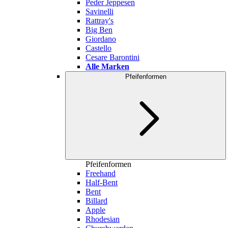
Peder Jeppesen
Savinelli
Rattray's
Big Ben
Giordano
Castello
Cesare Barontini
Alle Marken
Pfeifenformen
Pfeifenformen
Freehand
Half-Bent
Bent
Billard
Apple
Rhodesian