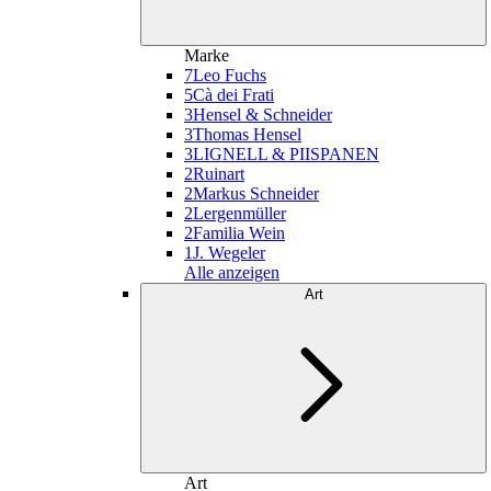
Marke
7
Leo Fuchs
5
Cà dei Frati
3
Hensel & Schneider
3
Thomas Hensel
3
LIGNELL & PIISPANEN
2
Ruinart
2
Markus Schneider
2
Lergenmüller
2
Familia Wein
1
J. Wegeler
Alle anzeigen
Art
Art