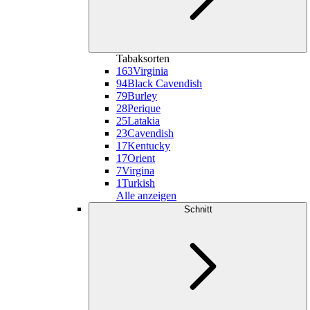
Tabaksorten
163
Virginia
94
Black Cavendish
79
Burley
28
Perique
25
Latakia
23
Cavendish
17
Kentucky
17
Orient
7
Virgina
1
Turkish
Alle anzeigen
Schnitt