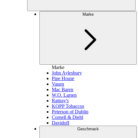
Marke
Marke
John Aylesbury
Pipe House
Vauen
Mac Baren
W.O. Larsen
Rattray's
KOPP Tobaccos
Peterson of Dublin
Cornell & Diehl
Davidoff
Geschmack