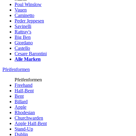
Poul Winslow
Vauen
Caminetto
Peder Jeppesen
Savinelli
Rattray's
Big Ben
Giordano
Castello
Cesare Barontini
Alle Marken
Pfeifenformen
Pfeifenformen
Freehand
Half-Bent
Bent
Billard
Apple
Rhodesian
Churchwarden
Apple Half-Bent
Stand-Up
Dublin