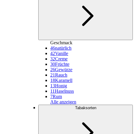
Geschmack
46
natürlich
42
Vanille
32
Creme
30
Früchte
26
Gewürze
21
Rauch
18
Karamell
13
Honig
11
Haselnuss
7
Rum
Alle anzeigen
Tabaksorten