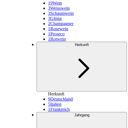
19
Wein
3
Weisswein
3
Schaumwein
3
Glögg
2
Champagner
1
Rosewein
1
Proseco
1
Rotwein
Herkunft
Herkunft
9
Deutschland
5
Italien
1
Frankreich
Jahrgang