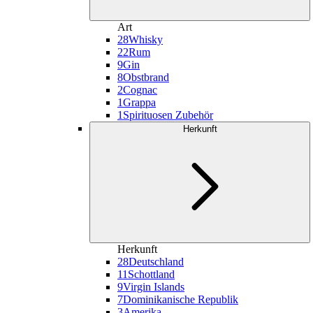
Art
28
Whisky
22
Rum
9
Gin
8
Obstbrand
2
Cognac
1
Grappa
1
Spirituosen Zubehör
Herkunft
Herkunft
28
Deutschland
11
Schottland
9
Virgin Islands
7
Dominikanische Republik
3
Amerika