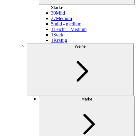
Stärke
30
Mild
27
Medium
5
mild - medium
1
Leicht – Medium
1
Stark
1
Kräftig
Weine
Marke