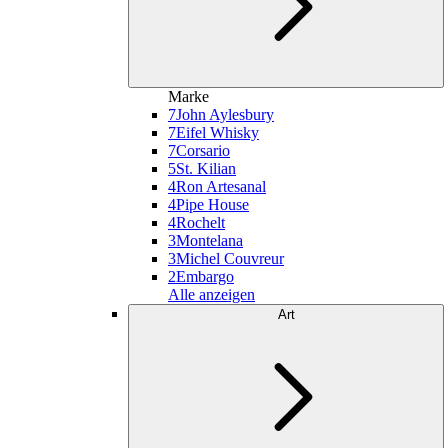
Marke
7
John Aylesbury
7
Eifel Whisky
7
Corsario
5
St. Kilian
4
Ron Artesanal
4
Pipe House
4
Rochelt
3
Montelana
3
Michel Couvreur
2
Embargo
Alle anzeigen
Art