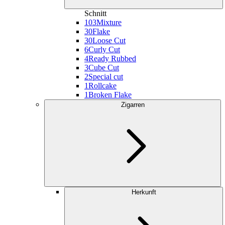
Schnitt
103
Mixture
30
Flake
30
Loose Cut
6
Curly Cut
4
Ready Rubbed
3
Cube Cut
2
Special cut
1
Rollcake
1
Broken Flake
Zigarren
Herkunft