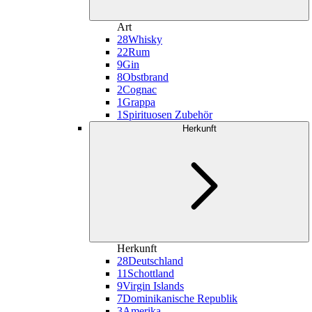
Art
28
Whisky
22
Rum
9
Gin
8
Obstbrand
2
Cognac
1
Grappa
1
Spirituosen Zubehör
Herkunft
Herkunft
28
Deutschland
11
Schottland
9
Virgin Islands
7
Dominikanische Republik
3
Amerika