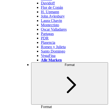
Davidoff
Flor de Copán
H. Upmann
John Aylesbury
Laura Chavin
Montecristo
Oscar Valladares
Partagas
PDR
Plasencia
Romeo y Julieta
Santo Domingo
VegaFina
Alle Marken
Format
Format