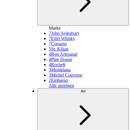
Marke
7
John Aylesbury
7
Eifel Whisky
7
Corsario
5
St. Kilian
4
Ron Artesanal
4
Pipe House
4
Rochelt
3
Montelana
3
Michel Couvreur
2
Embargo
Alle anzeigen
Art