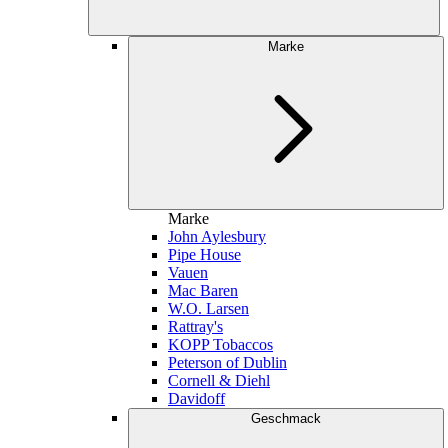
Marke
Marke
John Aylesbury
Pipe House
Vauen
Mac Baren
W.O. Larsen
Rattray's
KOPP Tobaccos
Peterson of Dublin
Cornell & Diehl
Davidoff
Geschmack