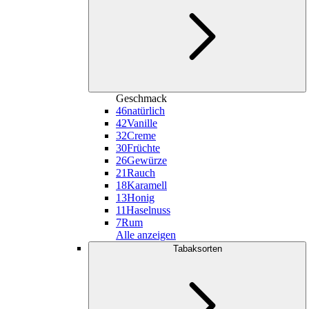
Geschmack
46
natürlich
42
Vanille
32
Creme
30
Früchte
26
Gewürze
21
Rauch
18
Karamell
13
Honig
11
Haselnuss
7
Rum
Alle anzeigen
Tabaksorten