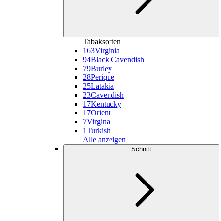
Tabaksorten
163
Virginia
94
Black Cavendish
79
Burley
28
Perique
25
Latakia
23
Cavendish
17
Kentucky
17
Orient
7
Virgina
1
Turkish
Alle anzeigen
Schnitt