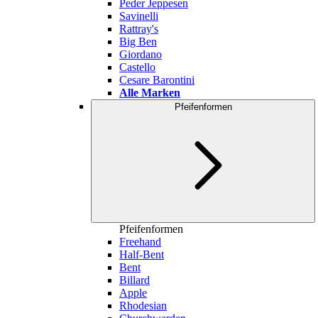
Peder Jeppesen
Savinelli
Rattray's
Big Ben
Giordano
Castello
Cesare Barontini
Alle Marken
Pfeifenformen
Pfeifenformen
Freehand
Half-Bent
Bent
Billard
Apple
Rhodesian