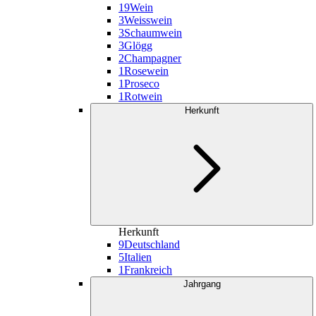
19
Wein
3
Weisswein
3
Schaumwein
3
Glögg
2
Champagner
1
Rosewein
1
Proseco
1
Rotwein
Herkunft
Herkunft
9
Deutschland
5
Italien
1
Frankreich
Jahrgang