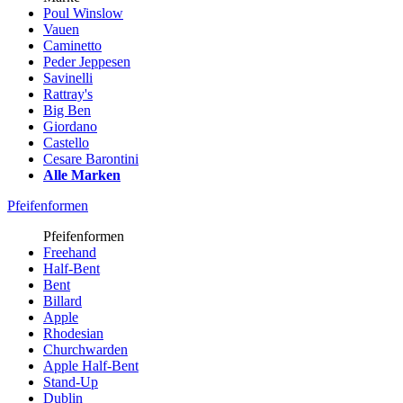
Poul Winslow
Vauen
Caminetto
Peder Jeppesen
Savinelli
Rattray's
Big Ben
Giordano
Castello
Cesare Barontini
Alle Marken
Pfeifenformen
Pfeifenformen
Freehand
Half-Bent
Bent
Billard
Apple
Rhodesian
Churchwarden
Apple Half-Bent
Stand-Up
Dublin