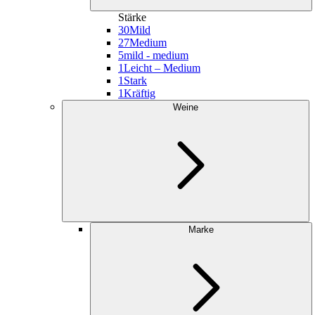
Stärke
30
Mild
27
Medium
5
mild - medium
1
Leicht – Medium
1
Stark
1
Kräftig
Weine
Marke