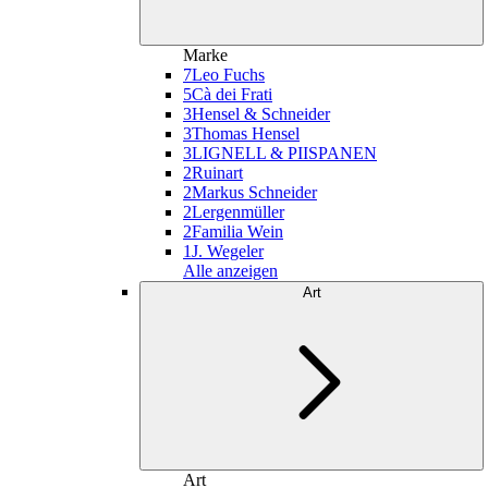
Marke
7
Leo Fuchs
5
Cà dei Frati
3
Hensel & Schneider
3
Thomas Hensel
3
LIGNELL & PIISPANEN
2
Ruinart
2
Markus Schneider
2
Lergenmüller
2
Familia Wein
1
J. Wegeler
Alle anzeigen
Art
Art