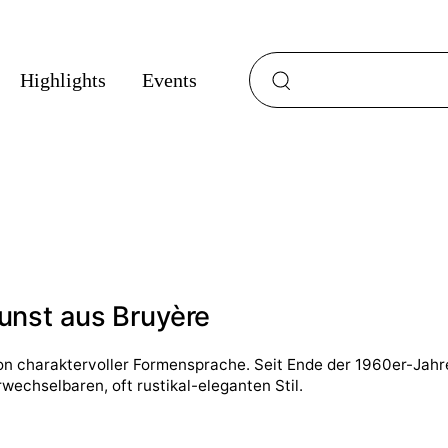
Auf der Seite suchen
Highlights
Events
kunst aus Bruyère
von charaktervoller Formensprache. Seit Ende der 1960er-Jahr
echselbaren, oft rustikal-eleganten Stil.