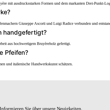
Bruyère mit ausdrucksstarken Formen und dem markanten Drei-Punkt-Lo
rke?
feifenmachern Giuseppe Ascorti und Luigi Radice verbunden und entstan
n handgefertigt?
darbeit aus hochwertigem Bruyèreholz gefertigt.
e Pfeifen?
rmen und italienische Handwerkskunst schätzen.
Informieren Sie über unsere Neuigkeiten.