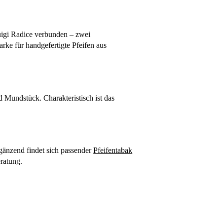
uigi Radice verbunden – zwei
arke für handgefertigte Pfeifen aus
d Mundstück. Charakteristisch ist das
rgänzend findet sich passender
Pfeifentabak
eratung.