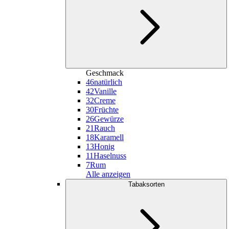
Geschmack
46
natürlich
42
Vanille
32
Creme
30
Früchte
26
Gewürze
21
Rauch
18
Karamell
13
Honig
11
Haselnuss
7
Rum
Alle anzeigen
Tabaksorten