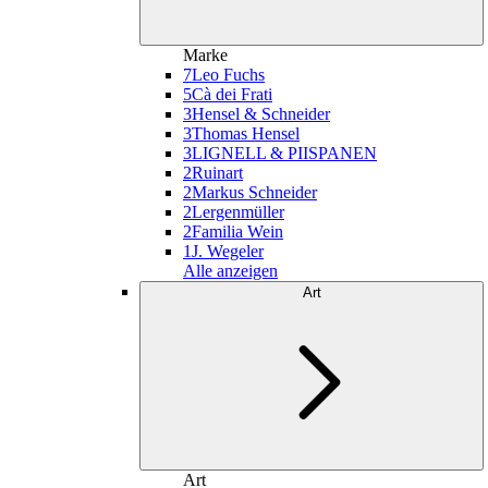
Marke
7
Leo Fuchs
5
Cà dei Frati
3
Hensel & Schneider
3
Thomas Hensel
3
LIGNELL & PIISPANEN
2
Ruinart
2
Markus Schneider
2
Lergenmüller
2
Familia Wein
1
J. Wegeler
Alle anzeigen
Art
Art