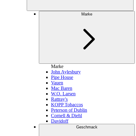
Marke
Marke
John Aylesbury
Pipe House
Vauen
Mac Baren
W.O. Larsen
Rattray's
KOPP Tobaccos
Peterson of Dublin
Cornell & Diehl
Davidoff
Geschmack