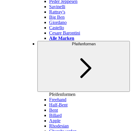
Peder Jeppesen
Savinelli
Rattray's
Big Ben
Giordano
Castello
Cesare Barontini
Alle Marken
Pfeifenformen
Pfeifenformen
Freehand
Half-Bent
Bent
Billard
Apple
Rhodesian