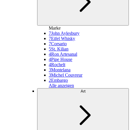
Marke
7
John Aylesbury
7
Eifel Whisky
7
Corsario
5
St. Kilian
4
Ron Artesanal
4
Pipe House
4
Rochelt
3
Montelana
3
Michel Couvreur
2
Embargo
Alle anzeigen
Art