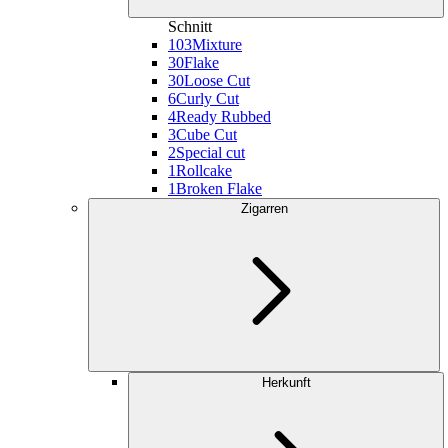
Schnitt
103
Mixture
30
Flake
30
Loose Cut
6
Curly Cut
4
Ready Rubbed
3
Cube Cut
2
Special cut
1
Rollcake
1
Broken Flake
Zigarren
Herkunft