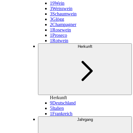
19
Wein
3
Weisswein
3
Schaumwein
3
Glögg
2
Champagner
1
Rosewein
1
Proseco
1
Rotwein
Herkunft
Herkunft
9
Deutschland
5
Italien
1
Frankreich
Jahrgang