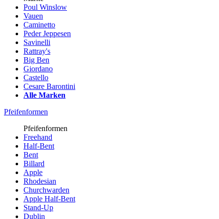
Poul Winslow
Vauen
Caminetto
Peder Jeppesen
Savinelli
Rattray's
Big Ben
Giordano
Castello
Cesare Barontini
Alle Marken
Pfeifenformen
Pfeifenformen
Freehand
Half-Bent
Bent
Billard
Apple
Rhodesian
Churchwarden
Apple Half-Bent
Stand-Up
Dublin