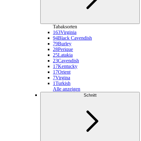
Tabaksorten
163
Virginia
94
Black Cavendish
79
Burley
28
Perique
25
Latakia
23
Cavendish
17
Kentucky
17
Orient
7
Virgina
1
Turkish
Alle anzeigen
Schnitt