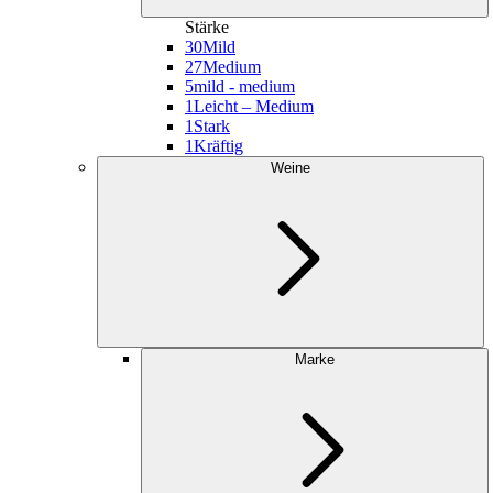
Stärke
30
Mild
27
Medium
5
mild - medium
1
Leicht – Medium
1
Stark
1
Kräftig
Weine
Marke