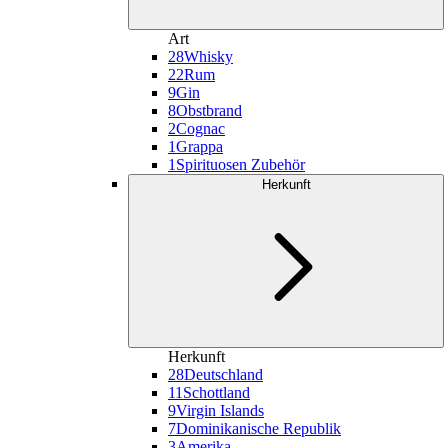
Art
28
Whisky
22
Rum
9
Gin
8
Obstbrand
2
Cognac
1
Grappa
1
Spirituosen Zubehör
Herkunft
Herkunft
28
Deutschland
11
Schottland
9
Virgin Islands
7
Dominikanische Republik
3
Amerika