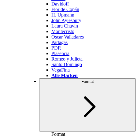
Davidoff
Flor de Copán
H. Upmann
John Aylesbury
Laura Chavin
Montecristo
Oscar Valladares
Partagas
PDR
Plasencia
Romeo y Julieta
Santo Domingo
VegaFina
Alle Marken
Format
Format