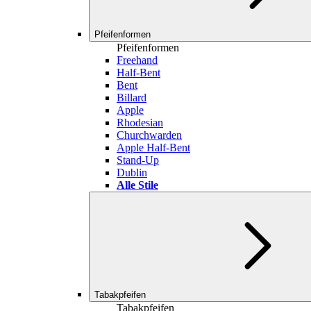
Pfeifenformen
Pfeifenformen
Freehand
Half-Bent
Bent
Billard
Apple
Rhodesian
Churchwarden
Apple Half-Bent
Stand-Up
Dublin
Alle Stile
Tabakpfeifen
Tabakpfeifen