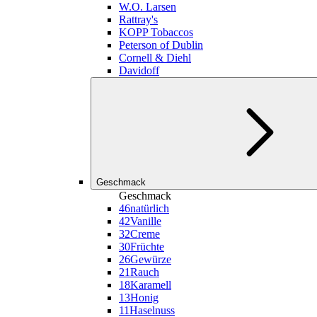
W.O. Larsen
Rattray's
KOPP Tobaccos
Peterson of Dublin
Cornell & Diehl
Davidoff
Geschmack
Geschmack
46
natürlich
42
Vanille
32
Creme
30
Früchte
26
Gewürze
21
Rauch
18
Karamell
13
Honig
11
Haselnuss