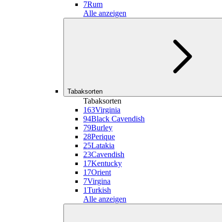
7
Rum
Alle anzeigen
Tabaksorten
Tabaksorten
163
Virginia
94
Black Cavendish
79
Burley
28
Perique
25
Latakia
23
Cavendish
17
Kentucky
17
Orient
7
Virgina
1
Turkish
Alle anzeigen