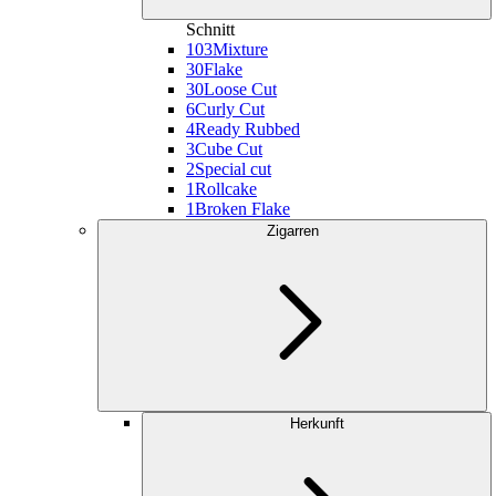
Schnitt
103
Mixture
30
Flake
30
Loose Cut
6
Curly Cut
4
Ready Rubbed
3
Cube Cut
2
Special cut
1
Rollcake
1
Broken Flake
Zigarren
Herkunft