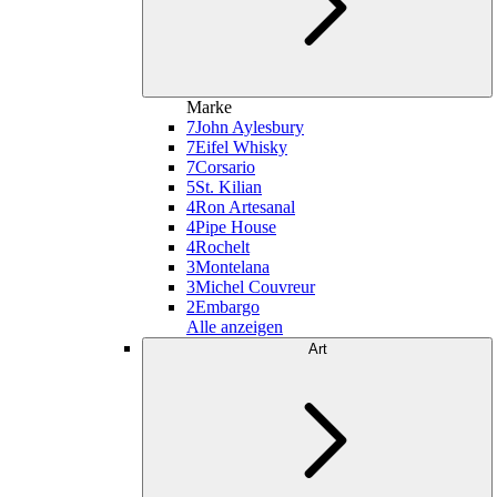
Marke
7
John Aylesbury
7
Eifel Whisky
7
Corsario
5
St. Kilian
4
Ron Artesanal
4
Pipe House
4
Rochelt
3
Montelana
3
Michel Couvreur
2
Embargo
Alle anzeigen
Art