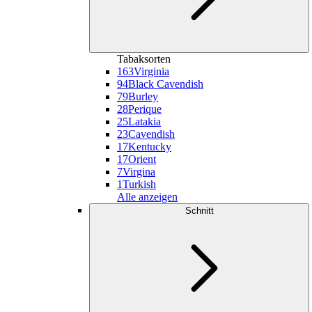
Tabaksorten
163
Virginia
94
Black Cavendish
79
Burley
28
Perique
25
Latakia
23
Cavendish
17
Kentucky
17
Orient
7
Virgina
1
Turkish
Alle anzeigen
Schnitt