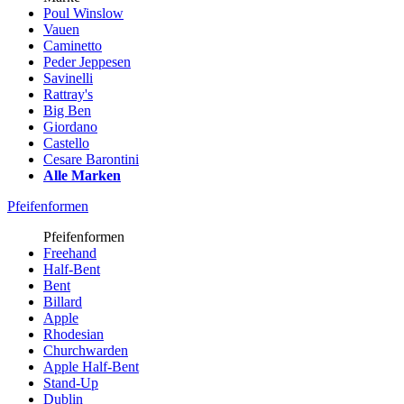
Poul Winslow
Vauen
Caminetto
Peder Jeppesen
Savinelli
Rattray's
Big Ben
Giordano
Castello
Cesare Barontini
Alle Marken
Pfeifenformen
Pfeifenformen
Freehand
Half-Bent
Bent
Billard
Apple
Rhodesian
Churchwarden
Apple Half-Bent
Stand-Up
Dublin