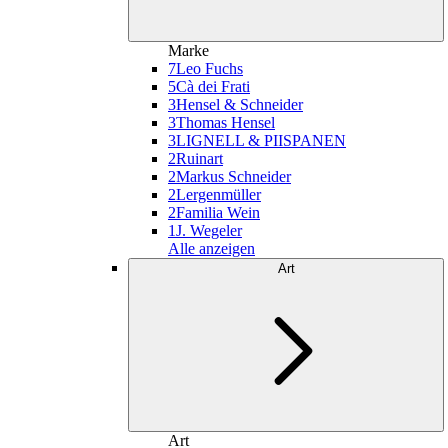
Marke
7
Leo Fuchs
5
Cà dei Frati
3
Hensel & Schneider
3
Thomas Hensel
3
LIGNELL & PIISPANEN
2
Ruinart
2
Markus Schneider
2
Lergenmüller
2
Familia Wein
1
J. Wegeler
Alle anzeigen
Art
Art