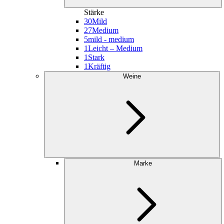
Stärke
30
Mild
27
Medium
5
mild - medium
1
Leicht – Medium
1
Stark
1
Kräftig
Weine
Marke