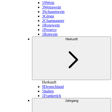
19
Wein
3
Weisswein
3
Schaumwein
3
Glögg
2
Champagner
1
Rosewein
1
Proseco
1
Rotwein
Herkunft
Herkunft
9
Deutschland
5
Italien
1
Frankreich
Jahrgang