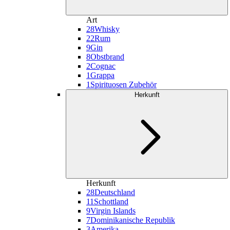
Art
28
Whisky
22
Rum
9
Gin
8
Obstbrand
2
Cognac
1
Grappa
1
Spirituosen Zubehör
Herkunft
Herkunft
28
Deutschland
11
Schottland
9
Virgin Islands
7
Dominikanische Republik
3
Amerika