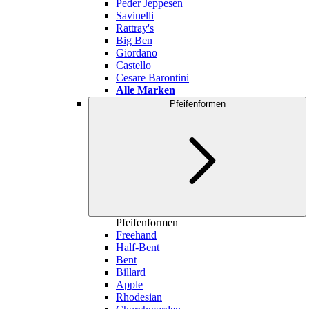
Peder Jeppesen
Savinelli
Rattray's
Big Ben
Giordano
Castello
Cesare Barontini
Alle Marken
Pfeifenformen
Pfeifenformen
Freehand
Half-Bent
Bent
Billard
Apple
Rhodesian