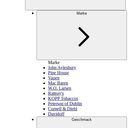
Marke
Marke
John Aylesbury
Pipe House
Vauen
Mac Baren
W.O. Larsen
Rattray's
KOPP Tobaccos
Peterson of Dublin
Cornell & Diehl
Davidoff
Geschmack