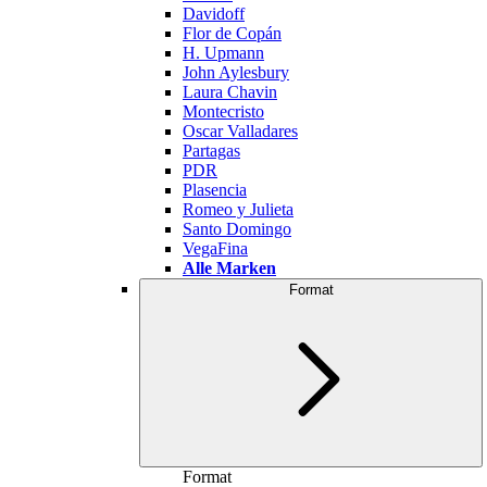
Davidoff
Flor de Copán
H. Upmann
John Aylesbury
Laura Chavin
Montecristo
Oscar Valladares
Partagas
PDR
Plasencia
Romeo y Julieta
Santo Domingo
VegaFina
Alle Marken
Format
Format