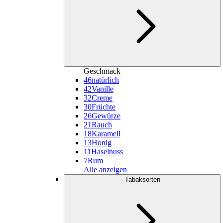
Geschmack
46
natürlich
42
Vanille
32
Creme
30
Früchte
26
Gewürze
21
Rauch
18
Karamell
13
Honig
11
Haselnuss
7
Rum
Alle anzeigen
Tabaksorten