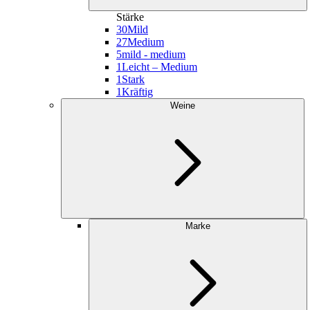
Stärke
30
Mild
27
Medium
5
mild - medium
1
Leicht – Medium
1
Stark
1
Kräftig
Weine
Marke