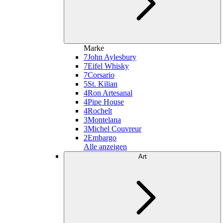
Marke
7
John Aylesbury
7
Eifel Whisky
7
Corsario
5
St. Kilian
4
Ron Artesanal
4
Pipe House
4
Rochelt
3
Montelana
3
Michel Couvreur
2
Embargo
Alle anzeigen
Art