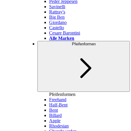
Peder Jeppesen
Savinelli
Rattray's
Big Ben
Giordano
Castello
Cesare Barontini
Alle Marken
Pfeifenformen
Pfeifenformen
Freehand
Half-Bent
Bent
Billard
Apple
Rhodesian