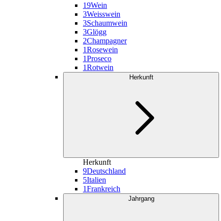
19
Wein
3
Weisswein
3
Schaumwein
3
Glögg
2
Champagner
1
Rosewein
1
Proseco
1
Rotwein
Herkunft
Herkunft
9
Deutschland
5
Italien
1
Frankreich
Jahrgang