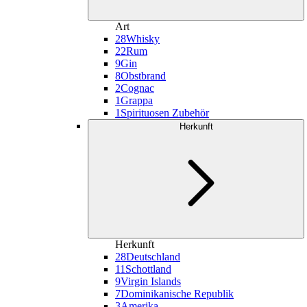
Art
28
Whisky
22
Rum
9
Gin
8
Obstbrand
2
Cognac
1
Grappa
1
Spirituosen Zubehör
Herkunft
Herkunft
28
Deutschland
11
Schottland
9
Virgin Islands
7
Dominikanische Republik
3
Amerika