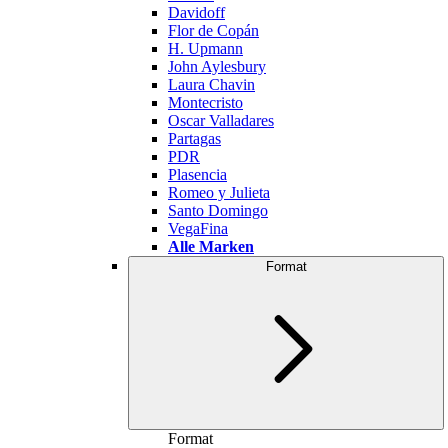
Davidoff
Flor de Copán
H. Upmann
John Aylesbury
Laura Chavin
Montecristo
Oscar Valladares
Partagas
PDR
Plasencia
Romeo y Julieta
Santo Domingo
VegaFina
Alle Marken
Format
Format