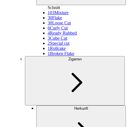
Schnitt
103
Mixture
30
Flake
30
Loose Cut
6
Curly Cut
4
Ready Rubbed
3
Cube Cut
2
Special cut
1
Rollcake
1
Broken Flake
Zigarren
Herkunft