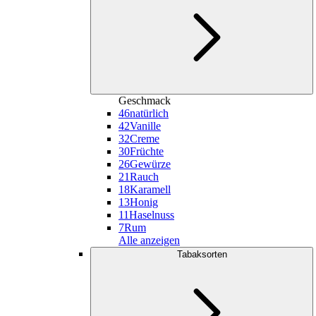
Geschmack
46
natürlich
42
Vanille
32
Creme
30
Früchte
26
Gewürze
21
Rauch
18
Karamell
13
Honig
11
Haselnuss
7
Rum
Alle anzeigen
Tabaksorten