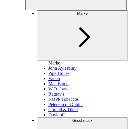
Marke
Marke
John Aylesbury
Pipe House
Vauen
Mac Baren
W.O. Larsen
Rattray's
KOPP Tobaccos
Peterson of Dublin
Cornell & Diehl
Davidoff
Geschmack