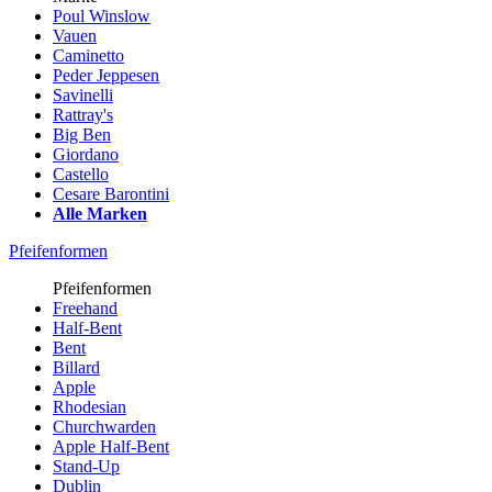
Poul Winslow
Vauen
Caminetto
Peder Jeppesen
Savinelli
Rattray's
Big Ben
Giordano
Castello
Cesare Barontini
Alle Marken
Pfeifenformen
Pfeifenformen
Freehand
Half-Bent
Bent
Billard
Apple
Rhodesian
Churchwarden
Apple Half-Bent
Stand-Up
Dublin