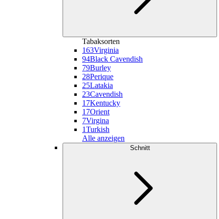
Tabaksorten
163
Virginia
94
Black Cavendish
79
Burley
28
Perique
25
Latakia
23
Cavendish
17
Kentucky
17
Orient
7
Virgina
1
Turkish
Alle anzeigen
Schnitt