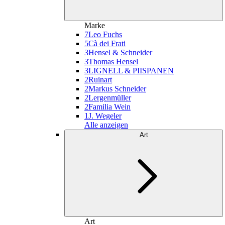
Marke
7
Leo Fuchs
5
Cà dei Frati
3
Hensel & Schneider
3
Thomas Hensel
3
LIGNELL & PIISPANEN
2
Ruinart
2
Markus Schneider
2
Lergenmüller
2
Familia Wein
1
J. Wegeler
Alle anzeigen
Art
Art