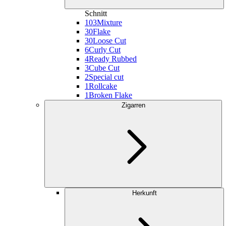
Schnitt
103
Mixture
30
Flake
30
Loose Cut
6
Curly Cut
4
Ready Rubbed
3
Cube Cut
2
Special cut
1
Rollcake
1
Broken Flake
Zigarren
Herkunft