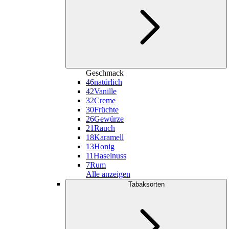
Geschmack
46
natürlich
42
Vanille
32
Creme
30
Früchte
26
Gewürze
21
Rauch
18
Karamell
13
Honig
11
Haselnuss
7
Rum
Alle anzeigen
Tabaksorten