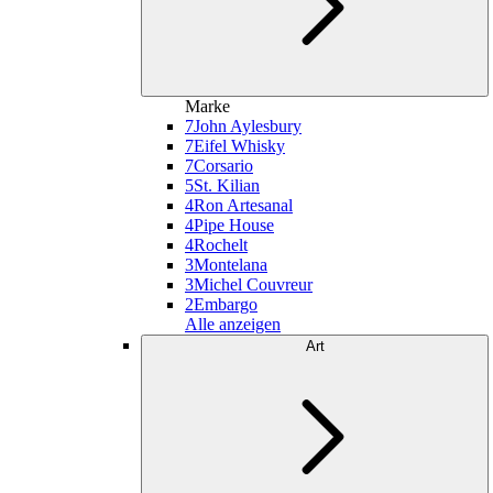
Marke
7
John Aylesbury
7
Eifel Whisky
7
Corsario
5
St. Kilian
4
Ron Artesanal
4
Pipe House
4
Rochelt
3
Montelana
3
Michel Couvreur
2
Embargo
Alle anzeigen
Art