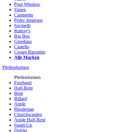
Poul Winslow
Vauen
Caminetto
Peder Jeppesen
Savinelli
Rattray's
Big Ben
Giordano
Castello
Cesare Barontini
Alle Marken
Pfeifenformen
Pfeifenformen
Freehand
Half-Bent
Bent
Billard
Apple
Rhodesian
Churchwarden
Apple Half-Bent
Stand-Up
Dublin