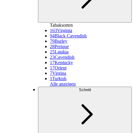
Tabaksorten
163
Virginia
94
Black Cavendish
79
Burley
28
Perique
25
Latakia
23
Cavendish
17
Kentucky
17
Orient
7
Virgina
1
Turkish
Alle anzeigen
Schnitt