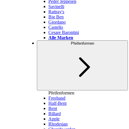
Peder Jeppesen
Savinelli
Rattray's
Big Ben
Giordano
Castello
Cesare Barontini
Alle Marken
Pfeifenformen
Pfeifenformen
Freehand
Half-Bent
Bent
Billard
Apple
Rhodesian