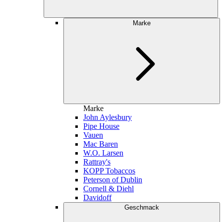
Marke
Marke
John Aylesbury
Pipe House
Vauen
Mac Baren
W.O. Larsen
Rattray's
KOPP Tobaccos
Peterson of Dublin
Cornell & Diehl
Davidoff
Geschmack