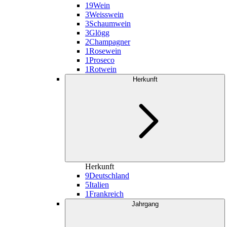
19
Wein
3
Weisswein
3
Schaumwein
3
Glögg
2
Champagner
1
Rosewein
1
Proseco
1
Rotwein
Herkunft
Herkunft
9
Deutschland
5
Italien
1
Frankreich
Jahrgang