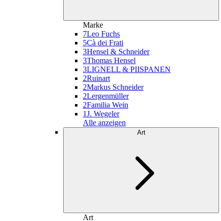
Marke
7
Leo Fuchs
5
Cà dei Frati
3
Hensel & Schneider
3
Thomas Hensel
3
LIGNELL & PIISPANEN
2
Ruinart
2
Markus Schneider
2
Lergenmüller
2
Familia Wein
1
J. Wegeler
Alle anzeigen
Art
Art