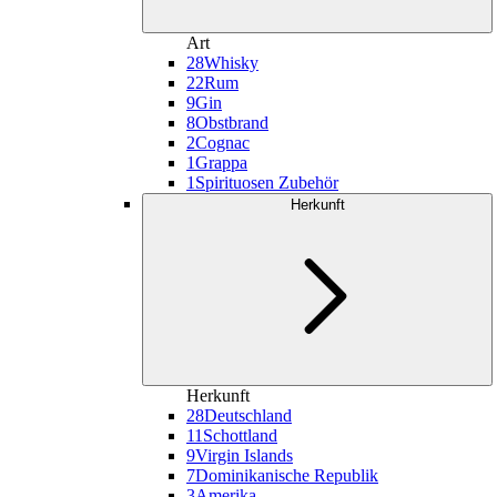
Art
28
Whisky
22
Rum
9
Gin
8
Obstbrand
2
Cognac
1
Grappa
1
Spirituosen Zubehör
Herkunft
Herkunft
28
Deutschland
11
Schottland
9
Virgin Islands
7
Dominikanische Republik
3
Amerika