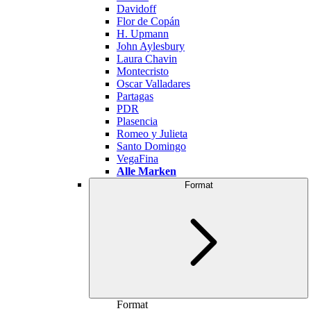
Davidoff
Flor de Copán
H. Upmann
John Aylesbury
Laura Chavin
Montecristo
Oscar Valladares
Partagas
PDR
Plasencia
Romeo y Julieta
Santo Domingo
VegaFina
Alle Marken
Format
Format