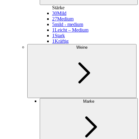
Stärke
30
Mild
27
Medium
5
mild - medium
1
Leicht – Medium
1
Stark
1
Kräftig
Weine
Marke