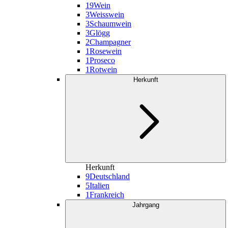
19
Wein
3
Weisswein
3
Schaumwein
3
Glögg
2
Champagner
1
Rosewein
1
Proseco
1
Rotwein
Herkunft
Herkunft
9
Deutschland
5
Italien
1
Frankreich
Jahrgang