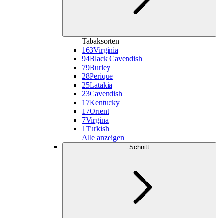
Tabaksorten
163
Virginia
94
Black Cavendish
79
Burley
28
Perique
25
Latakia
23
Cavendish
17
Kentucky
17
Orient
7
Virgina
1
Turkish
Alle anzeigen
Schnitt