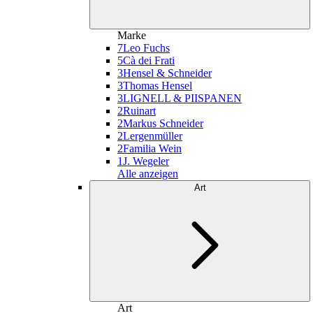
Marke
7
Leo Fuchs
5
Cà dei Frati
3
Hensel & Schneider
3
Thomas Hensel
3
LIGNELL & PIISPANEN
2
Ruinart
2
Markus Schneider
2
Lergenmüller
2
Familia Wein
1
J. Wegeler
Alle anzeigen
Art
Art