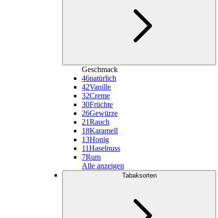
Geschmack
46
natürlich
42
Vanille
32
Creme
30
Früchte
26
Gewürze
21
Rauch
18
Karamell
13
Honig
11
Haselnuss
7
Rum
Alle anzeigen
Tabaksorten