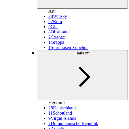
Art
28
Whisky
22
Rum
9
Gin
8
Obstbrand
2
Cognac
1
Grappa
1
Spirituosen Zubehör
Herkunft
Herkunft
28
Deutschland
11
Schottland
9
Virgin Islands
7
Dominikanische Republik
3
Amerika