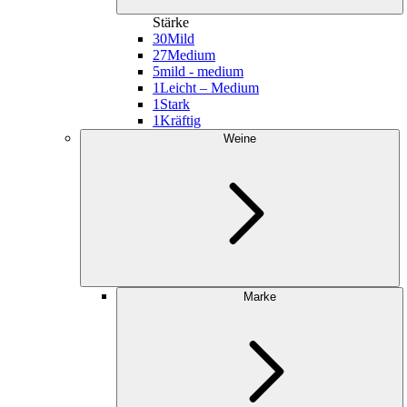
Stärke
30
Mild
27
Medium
5
mild - medium
1
Leicht – Medium
1
Stark
1
Kräftig
Weine
Marke