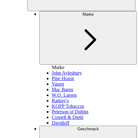
Marke
Marke
John Aylesbury
Pipe House
Vauen
Mac Baren
W.O. Larsen
Rattray's
KOPP Tobaccos
Peterson of Dublin
Cornell & Diehl
Davidoff
Geschmack