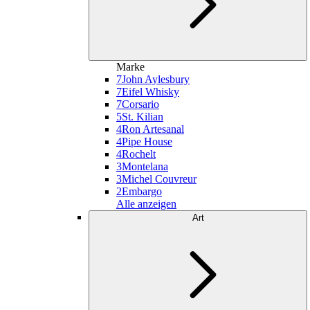
Marke
7
John Aylesbury
7
Eifel Whisky
7
Corsario
5
St. Kilian
4
Ron Artesanal
4
Pipe House
4
Rochelt
3
Montelana
3
Michel Couvreur
2
Embargo
Alle anzeigen
Art