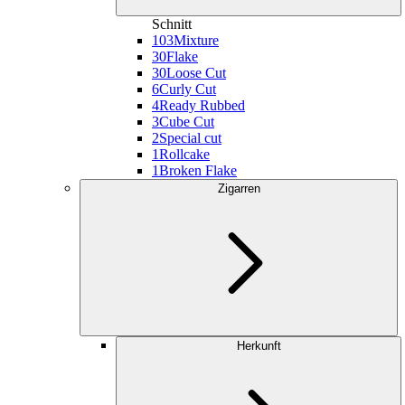
Schnitt
103
Mixture
30
Flake
30
Loose Cut
6
Curly Cut
4
Ready Rubbed
3
Cube Cut
2
Special cut
1
Rollcake
1
Broken Flake
Zigarren
Herkunft