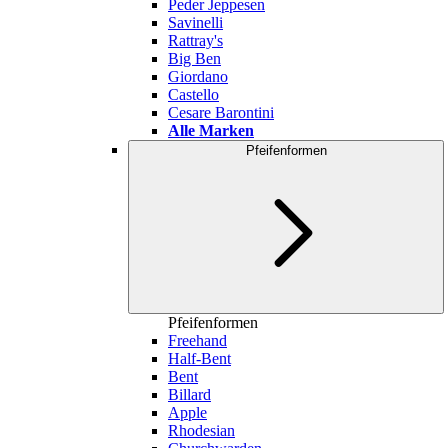
Peder Jeppesen
Savinelli
Rattray's
Big Ben
Giordano
Castello
Cesare Barontini
Alle Marken
Pfeifenformen
Pfeifenformen
Freehand
Half-Bent
Bent
Billard
Apple
Rhodesian