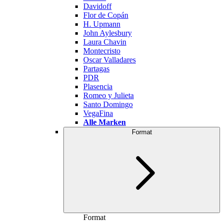
Davidoff
Flor de Copán
H. Upmann
John Aylesbury
Laura Chavin
Montecristo
Oscar Valladares
Partagas
PDR
Plasencia
Romeo y Julieta
Santo Domingo
VegaFina
Alle Marken
Format
Format