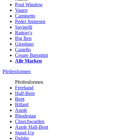
Poul Winslow
Vauen
Caminetto
Peder Jeppesen
Savinelli
Rattray's
Big Ben
Giordano
Castello
Cesare Barontini
Alle Marken
Pfeifenformen
Pfeifenformen
Freehand
Half-Bent
Bent
Billard
Apple
Rhodesian
Churchwarden
Apple Half-Bent
Stand-Up
Dublin