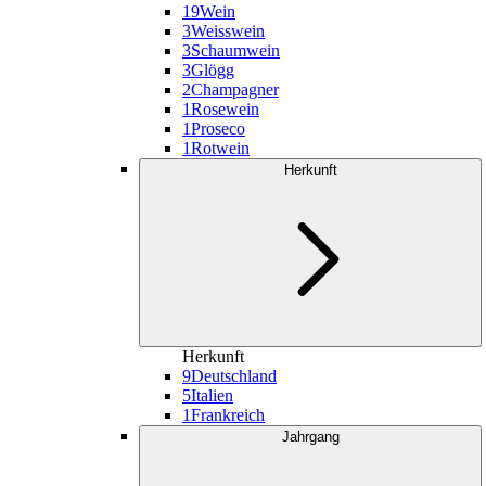
19
Wein
3
Weisswein
3
Schaumwein
3
Glögg
2
Champagner
1
Rosewein
1
Proseco
1
Rotwein
Herkunft
Herkunft
9
Deutschland
5
Italien
1
Frankreich
Jahrgang