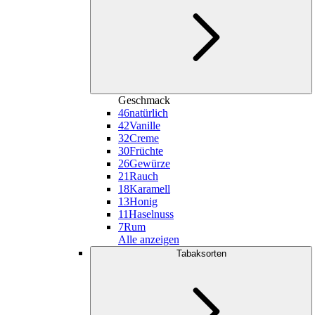
Geschmack
46
natürlich
42
Vanille
32
Creme
30
Früchte
26
Gewürze
21
Rauch
18
Karamell
13
Honig
11
Haselnuss
7
Rum
Alle anzeigen
Tabaksorten