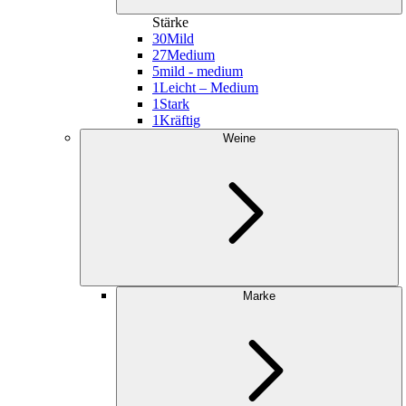
Stärke
30
Mild
27
Medium
5
mild - medium
1
Leicht – Medium
1
Stark
1
Kräftig
Weine
Marke