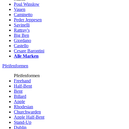
Poul Winslow
Vauen
Caminetto
Peder Jeppesen
Savinelli
Rattray's
Big Ben
Giordano
Castello
Cesare Barontini
Alle Marken
Pfeifenformen
Pfeifenformen
Freehand
Half-Bent
Bent
Billard
Apple
Rhodesian
Churchwarden
Apple Half-Bent
Stand-Up
Dublin