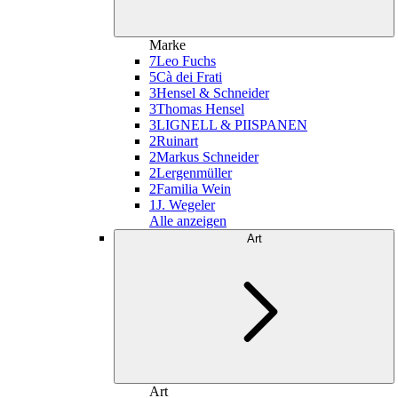
Marke
7
Leo Fuchs
5
Cà dei Frati
3
Hensel & Schneider
3
Thomas Hensel
3
LIGNELL & PIISPANEN
2
Ruinart
2
Markus Schneider
2
Lergenmüller
2
Familia Wein
1
J. Wegeler
Alle anzeigen
Art
Art