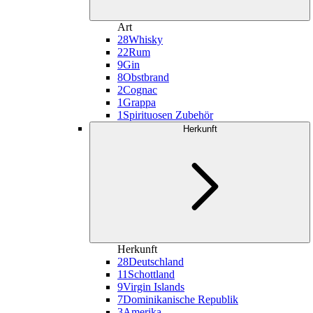
Art
28
Whisky
22
Rum
9
Gin
8
Obstbrand
2
Cognac
1
Grappa
1
Spirituosen Zubehör
Herkunft
Herkunft
28
Deutschland
11
Schottland
9
Virgin Islands
7
Dominikanische Republik
3
Amerika