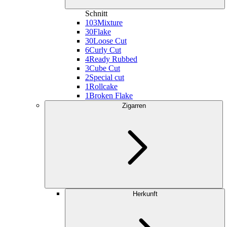
Schnitt
103
Mixture
30
Flake
30
Loose Cut
6
Curly Cut
4
Ready Rubbed
3
Cube Cut
2
Special cut
1
Rollcake
1
Broken Flake
Zigarren
Herkunft