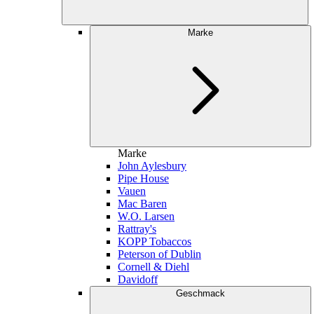
Marke
Marke
John Aylesbury
Pipe House
Vauen
Mac Baren
W.O. Larsen
Rattray's
KOPP Tobaccos
Peterson of Dublin
Cornell & Diehl
Davidoff
Geschmack