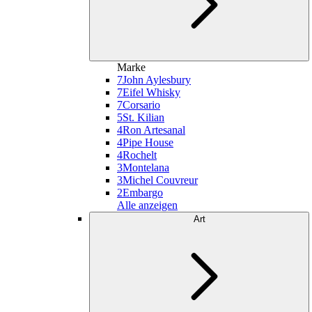
Marke
7
John Aylesbury
7
Eifel Whisky
7
Corsario
5
St. Kilian
4
Ron Artesanal
4
Pipe House
4
Rochelt
3
Montelana
3
Michel Couvreur
2
Embargo
Alle anzeigen
Art