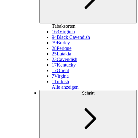
Tabaksorten
163
Virginia
94
Black Cavendish
79
Burley
28
Perique
25
Latakia
23
Cavendish
17
Kentucky
17
Orient
7
Virgina
1
Turkish
Alle anzeigen
Schnitt