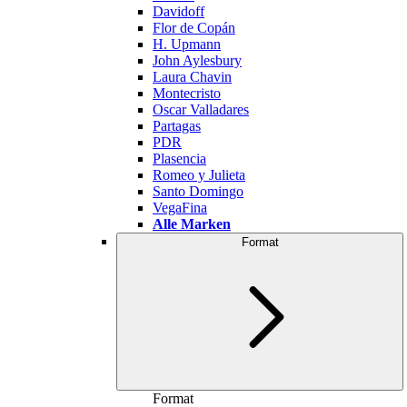
Davidoff
Flor de Copán
H. Upmann
John Aylesbury
Laura Chavin
Montecristo
Oscar Valladares
Partagas
PDR
Plasencia
Romeo y Julieta
Santo Domingo
VegaFina
Alle Marken
Format
Format