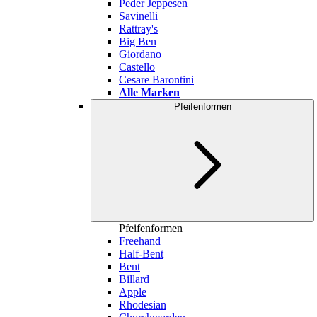
Peder Jeppesen
Savinelli
Rattray's
Big Ben
Giordano
Castello
Cesare Barontini
Alle Marken
Pfeifenformen
Pfeifenformen
Freehand
Half-Bent
Bent
Billard
Apple
Rhodesian