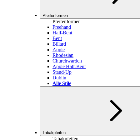
Pfeifenformen
Pfeifenformen
Freehand
Half-Bent
Bent
Billard
Apple
Rhodesian
Churchwarden
Apple Half-Bent
Stand-Up
Dublin
Alle Stile
Tabakpfeifen
Tabakpfeifen