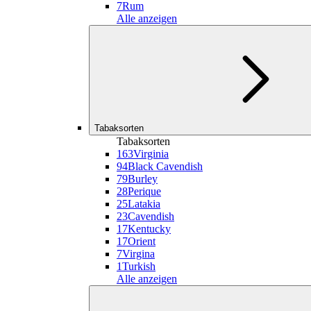
7
Rum
Alle anzeigen
Tabaksorten
Tabaksorten
163
Virginia
94
Black Cavendish
79
Burley
28
Perique
25
Latakia
23
Cavendish
17
Kentucky
17
Orient
7
Virgina
1
Turkish
Alle anzeigen