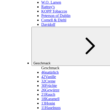
W.O. Larsen
Rattray's
KOPP Tobaccos
Peterson of Dublin
Cornell & Diehl
Davidoff
Geschmack
Geschmack
46
natürlich
42
Vanille
32
Creme
30
Früchte
26
Gewürze
21
Rauch
18
Karamell
13
Honig
11
Haselnuss