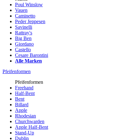
Poul Winslow
Vauen
Caminetto
Peder Jeppesen
Savinelli
Rattray's
Big Ben
Giordano
Castello
Cesare Barontini
Alle Marken
Pfeifenformen
Pfeifenformen
Freehand
Half-Bent
Bent
Billard
Apple
Rhodesian
Churchwarden
Apple Half-Bent
Stand-Up
Dublin