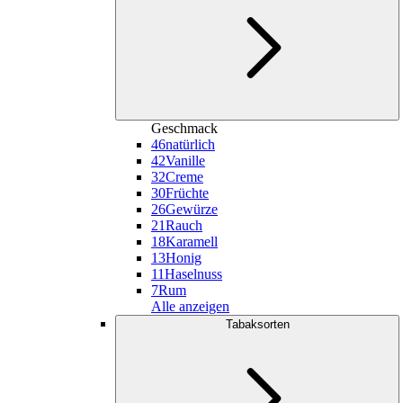
Geschmack
46
natürlich
42
Vanille
32
Creme
30
Früchte
26
Gewürze
21
Rauch
18
Karamell
13
Honig
11
Haselnuss
7
Rum
Alle anzeigen
Tabaksorten