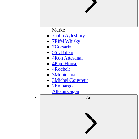
Marke
7
John Aylesbury
7
Eifel Whisky
7
Corsario
5
St. Kilian
4
Ron Artesanal
4
Pipe House
4
Rochelt
3
Montelana
3
Michel Couvreur
2
Embargo
Alle anzeigen
Art