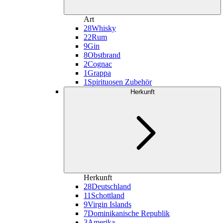
Art
28
Whisky
22
Rum
9
Gin
8
Obstbrand
2
Cognac
1
Grappa
1
Spirituosen Zubehör
Herkunft
Herkunft
28
Deutschland
11
Schottland
9
Virgin Islands
7
Dominikanische Republik
3
Amerika