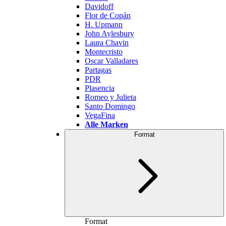
Davidoff
Flor de Copán
H. Upmann
John Aylesbury
Laura Chavin
Montecristo
Oscar Valladares
Partagas
PDR
Plasencia
Romeo y Julieta
Santo Domingo
VegaFina
Alle Marken
Format
Format