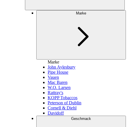
Marke
Marke
John Aylesbury
Pipe House
Vauen
Mac Baren
W.O. Larsen
Rattray's
KOPP Tobaccos
Peterson of Dublin
Cornell & Diehl
Davidoff
Geschmack