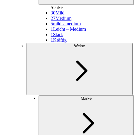
Stärke
30
Mild
27
Medium
5
mild - medium
1
Leicht – Medium
1
Stark
1
Kräftig
Weine
Marke