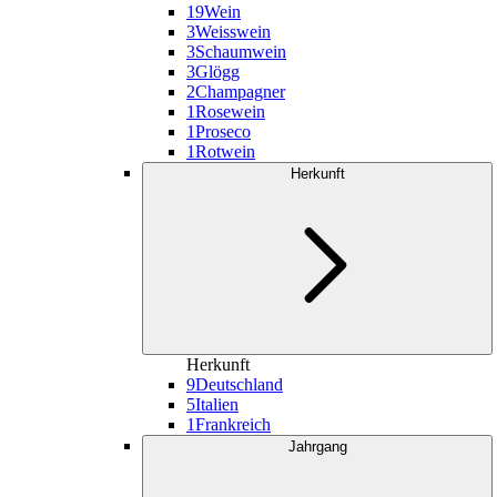
19
Wein
3
Weisswein
3
Schaumwein
3
Glögg
2
Champagner
1
Rosewein
1
Proseco
1
Rotwein
Herkunft
Herkunft
9
Deutschland
5
Italien
1
Frankreich
Jahrgang