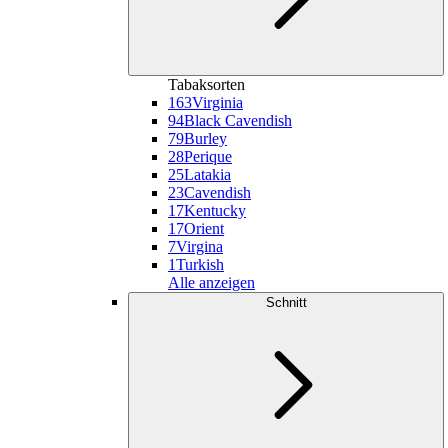
Tabaksorten
163
Virginia
94
Black Cavendish
79
Burley
28
Perique
25
Latakia
23
Cavendish
17
Kentucky
17
Orient
7
Virgina
1
Turkish
Alle anzeigen
Schnitt