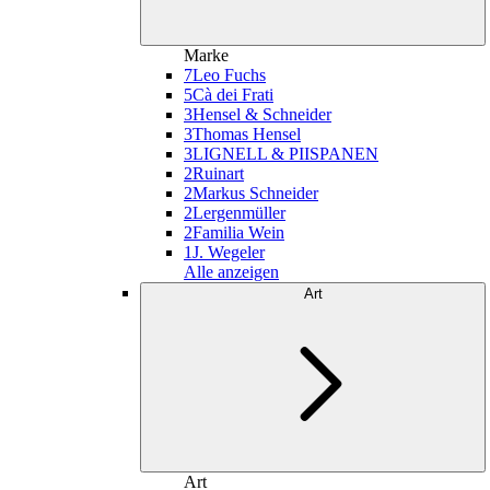
Marke
7
Leo Fuchs
5
Cà dei Frati
3
Hensel & Schneider
3
Thomas Hensel
3
LIGNELL & PIISPANEN
2
Ruinart
2
Markus Schneider
2
Lergenmüller
2
Familia Wein
1
J. Wegeler
Alle anzeigen
Art
Art