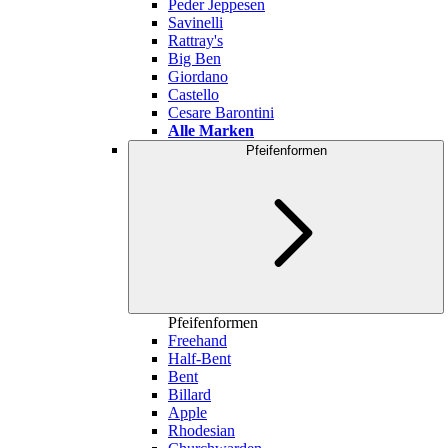
Peder Jeppesen
Savinelli
Rattray's
Big Ben
Giordano
Castello
Cesare Barontini
Alle Marken
Pfeifenformen
Pfeifenformen
Freehand
Half-Bent
Bent
Billard
Apple
Rhodesian