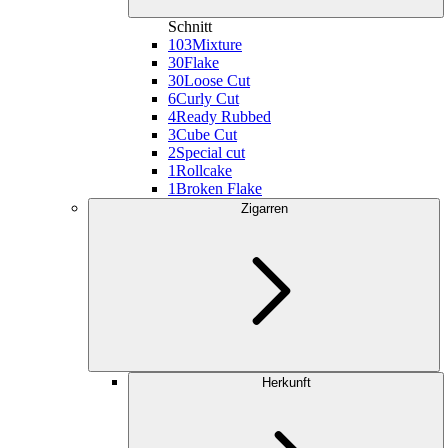
Schnitt
103
Mixture
30
Flake
30
Loose Cut
6
Curly Cut
4
Ready Rubbed
3
Cube Cut
2
Special cut
1
Rollcake
1
Broken Flake
Zigarren
Herkunft