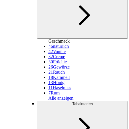
Geschmack
46
natürlich
42
Vanille
32
Creme
30
Früchte
26
Gewürze
21
Rauch
18
Karamell
13
Honig
11
Haselnuss
7
Rum
Alle anzeigen
Tabaksorten