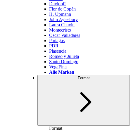
Davidoff
Flor de Copán
H. Upmann
John Aylesbury
Laura Chavin
Montecristo
Oscar Valladares
Partagas
PDR
Plasencia
Romeo y Julieta
Santo Domingo
VegaFina
Alle Marken
Format
Format