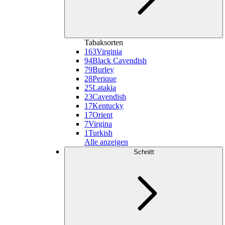
Tabaksorten
163
Virginia
94
Black Cavendish
79
Burley
28
Perique
25
Latakia
23
Cavendish
17
Kentucky
17
Orient
7
Virgina
1
Turkish
Alle anzeigen
Schnitt