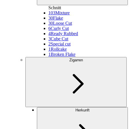
Schnitt
103
Mixture
30
Flake
30
Loose Cut
6
Curly Cut
4
Ready Rubbed
3
Cube Cut
2
Special cut
1
Rollcake
1
Broken Flake
Zigarren
Herkunft