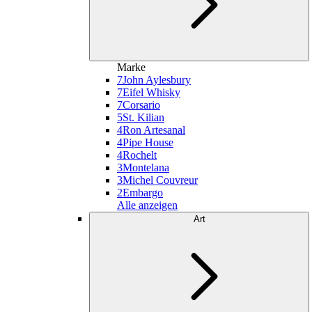
Marke
7
John Aylesbury
7
Eifel Whisky
7
Corsario
5
St. Kilian
4
Ron Artesanal
4
Pipe House
4
Rochelt
3
Montelana
3
Michel Couvreur
2
Embargo
Alle anzeigen
Art