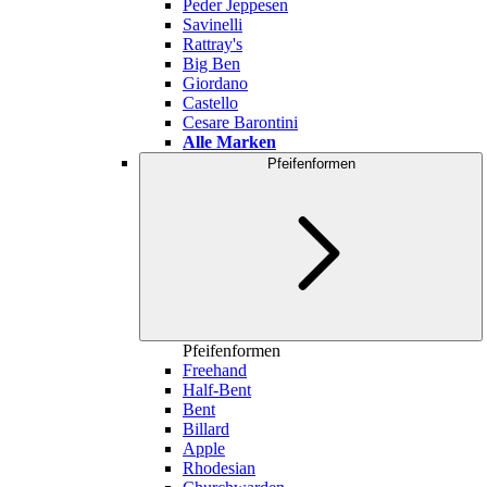
Peder Jeppesen
Savinelli
Rattray's
Big Ben
Giordano
Castello
Cesare Barontini
Alle Marken
Pfeifenformen
Pfeifenformen
Freehand
Half-Bent
Bent
Billard
Apple
Rhodesian