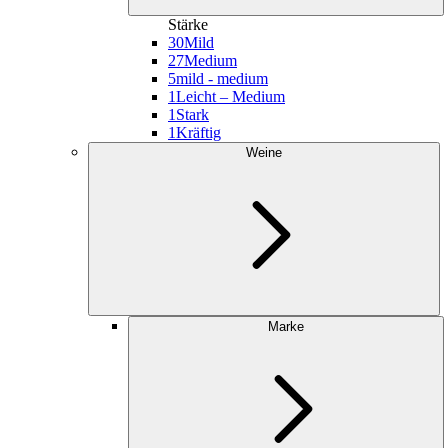
Stärke
30
Mild
27
Medium
5
mild - medium
1
Leicht – Medium
1
Stark
1
Kräftig
Weine
Marke