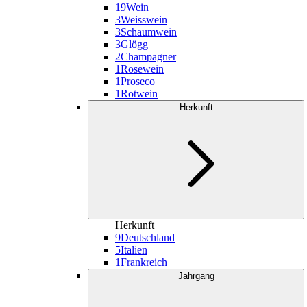
19
Wein
3
Weisswein
3
Schaumwein
3
Glögg
2
Champagner
1
Rosewein
1
Proseco
1
Rotwein
Herkunft
Herkunft
9
Deutschland
5
Italien
1
Frankreich
Jahrgang