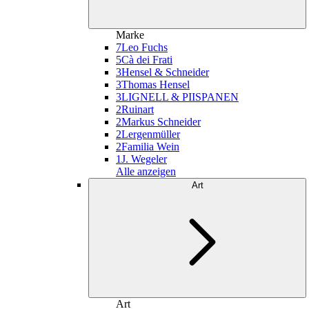
Marke
7
Leo Fuchs
5
Cà dei Frati
3
Hensel & Schneider
3
Thomas Hensel
3
LIGNELL & PIISPANEN
2
Ruinart
2
Markus Schneider
2
Lergenmüller
2
Familia Wein
1
J. Wegeler
Alle anzeigen
Art
Art