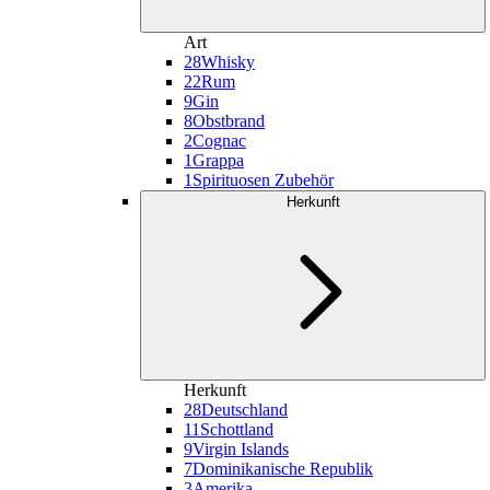
Art
28
Whisky
22
Rum
9
Gin
8
Obstbrand
2
Cognac
1
Grappa
1
Spirituosen Zubehör
Herkunft
Herkunft
28
Deutschland
11
Schottland
9
Virgin Islands
7
Dominikanische Republik
3
Amerika