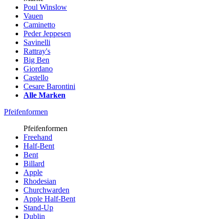
Poul Winslow
Vauen
Caminetto
Peder Jeppesen
Savinelli
Rattray's
Big Ben
Giordano
Castello
Cesare Barontini
Alle Marken
Pfeifenformen
Pfeifenformen
Freehand
Half-Bent
Bent
Billard
Apple
Rhodesian
Churchwarden
Apple Half-Bent
Stand-Up
Dublin