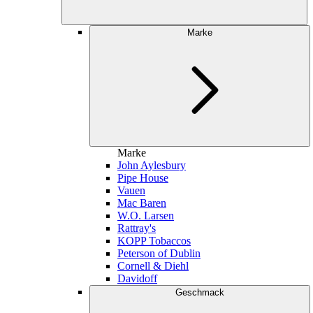
Marke
Marke
John Aylesbury
Pipe House
Vauen
Mac Baren
W.O. Larsen
Rattray's
KOPP Tobaccos
Peterson of Dublin
Cornell & Diehl
Davidoff
Geschmack