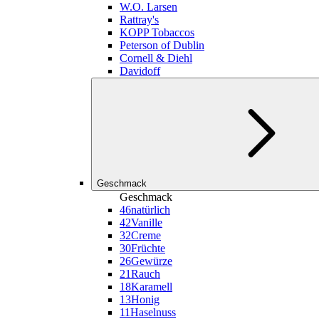
W.O. Larsen
Rattray's
KOPP Tobaccos
Peterson of Dublin
Cornell & Diehl
Davidoff
Geschmack
Geschmack
46
natürlich
42
Vanille
32
Creme
30
Früchte
26
Gewürze
21
Rauch
18
Karamell
13
Honig
11
Haselnuss