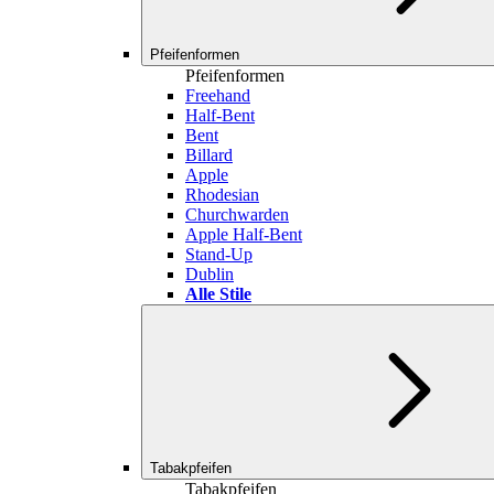
Pfeifenformen
Pfeifenformen
Freehand
Half-Bent
Bent
Billard
Apple
Rhodesian
Churchwarden
Apple Half-Bent
Stand-Up
Dublin
Alle Stile
Tabakpfeifen
Tabakpfeifen