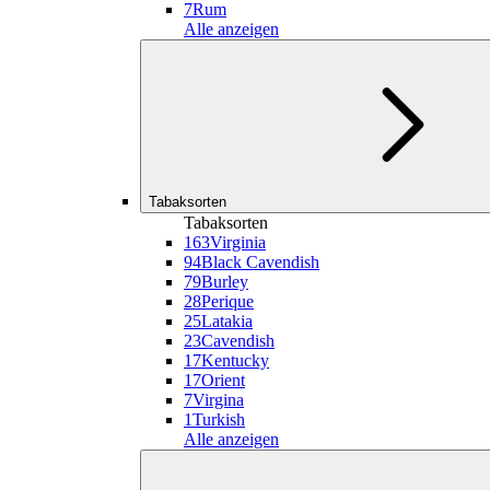
7
Rum
Alle anzeigen
Tabaksorten
Tabaksorten
163
Virginia
94
Black Cavendish
79
Burley
28
Perique
25
Latakia
23
Cavendish
17
Kentucky
17
Orient
7
Virgina
1
Turkish
Alle anzeigen