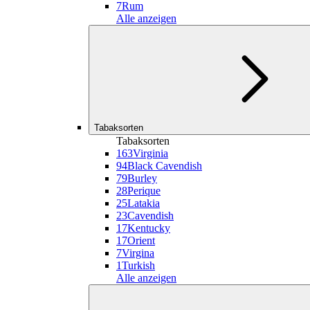
7
Rum
Alle anzeigen
Tabaksorten
Tabaksorten
163
Virginia
94
Black Cavendish
79
Burley
28
Perique
25
Latakia
23
Cavendish
17
Kentucky
17
Orient
7
Virgina
1
Turkish
Alle anzeigen