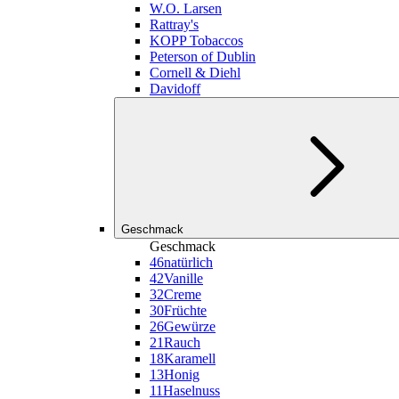
W.O. Larsen
Rattray's
KOPP Tobaccos
Peterson of Dublin
Cornell & Diehl
Davidoff
Geschmack
Geschmack
46
natürlich
42
Vanille
32
Creme
30
Früchte
26
Gewürze
21
Rauch
18
Karamell
13
Honig
11
Haselnuss