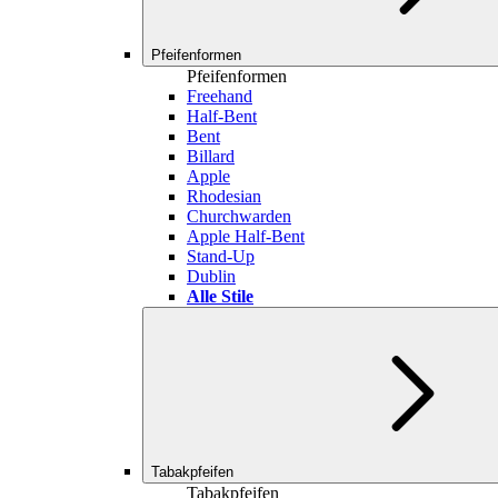
Pfeifenformen
Pfeifenformen
Freehand
Half-Bent
Bent
Billard
Apple
Rhodesian
Churchwarden
Apple Half-Bent
Stand-Up
Dublin
Alle Stile
Tabakpfeifen
Tabakpfeifen