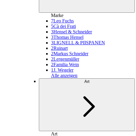
Marke
7
Leo Fuchs
5
Cà dei Frati
3
Hensel & Schneider
3
Thomas Hensel
3
LIGNELL & PIISPANEN
2
Ruinart
2
Markus Schneider
2
Lergenmüller
2
Familia Wein
1
J. Wegeler
Alle anzeigen
Art
Art