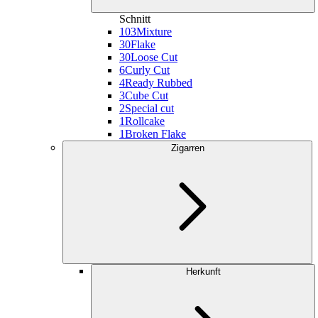
Schnitt
103
Mixture
30
Flake
30
Loose Cut
6
Curly Cut
4
Ready Rubbed
3
Cube Cut
2
Special cut
1
Rollcake
1
Broken Flake
Zigarren
Herkunft