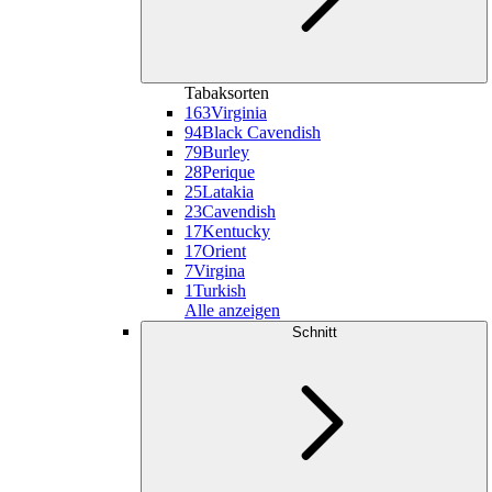
Tabaksorten
163
Virginia
94
Black Cavendish
79
Burley
28
Perique
25
Latakia
23
Cavendish
17
Kentucky
17
Orient
7
Virgina
1
Turkish
Alle anzeigen
Schnitt