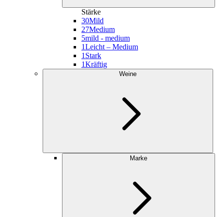
Stärke
30
Mild
27
Medium
5
mild - medium
1
Leicht – Medium
1
Stark
1
Kräftig
Weine
Marke