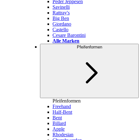
Peder Jeppesen
Savinelli
Rattray's
Big Ben
Giordano
Castello
Cesare Barontini
Alle Marken
Pfeifenformen
Pfeifenformen
Freehand
Half-Bent
Bent
Billard
Apple
Rhodesian