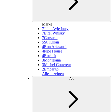
Marke
7
John Aylesbury
7
Eifel Whisky
7
Corsario
5
St. Kilian
4
Ron Artesanal
4
Pipe House
4
Rochelt
3
Montelana
3
Michel Couvreur
2
Embargo
Alle anzeigen
Art