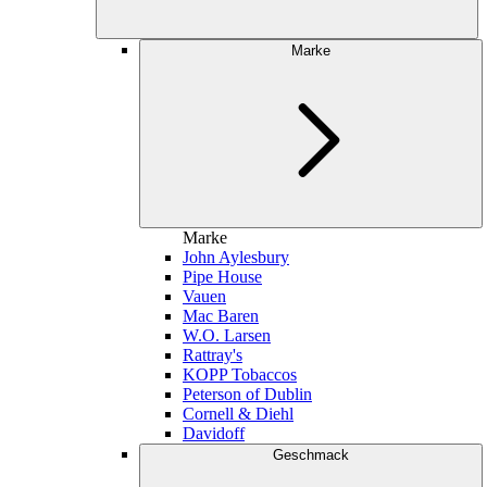
Marke
Marke
John Aylesbury
Pipe House
Vauen
Mac Baren
W.O. Larsen
Rattray's
KOPP Tobaccos
Peterson of Dublin
Cornell & Diehl
Davidoff
Geschmack