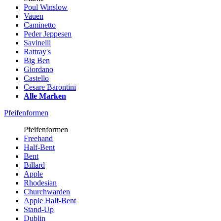
Poul Winslow
Vauen
Caminetto
Peder Jeppesen
Savinelli
Rattray's
Big Ben
Giordano
Castello
Cesare Barontini
Alle Marken
Pfeifenformen
Pfeifenformen
Freehand
Half-Bent
Bent
Billard
Apple
Rhodesian
Churchwarden
Apple Half-Bent
Stand-Up
Dublin