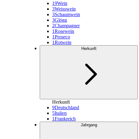
19
Wein
3
Weisswein
3
Schaumwein
3
Glögg
2
Champagner
1
Rosewein
1
Proseco
1
Rotwein
Herkunft
Herkunft
9
Deutschland
5
Italien
1
Frankreich
Jahrgang