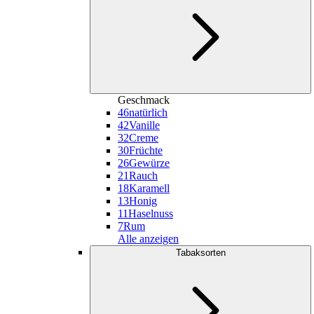
Geschmack
46
natürlich
42
Vanille
32
Creme
30
Früchte
26
Gewürze
21
Rauch
18
Karamell
13
Honig
11
Haselnuss
7
Rum
Alle anzeigen
Tabaksorten