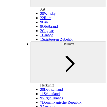
Art
28
Whisky
22
Rum
9
Gin
8
Obstbrand
2
Cognac
1
Grappa
1
Spirituosen Zubehör
Herkunft
Herkunft
28
Deutschland
11
Schottland
9
Virgin Islands
7
Dominikanische Republik
3
Amerika