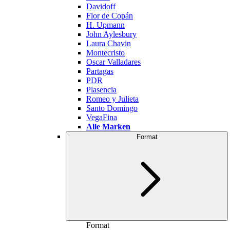
Davidoff
Flor de Copán
H. Upmann
John Aylesbury
Laura Chavin
Montecristo
Oscar Valladares
Partagas
PDR
Plasencia
Romeo y Julieta
Santo Domingo
VegaFina
Alle Marken
Format
Format