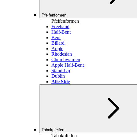
Pfeifenformen
Pfeifenformen
Freehand
Half-Bent
Bent
Billard
Apple
Rhodesian
Churchwarden
Apple Half-Bent
Stand-Up
Dublin
Alle Stile
Tabakpfeifen
Tabakpfeifen