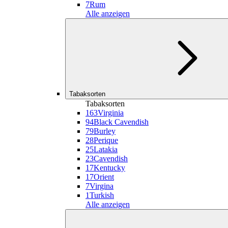
7
Rum
Alle anzeigen
Tabaksorten
Tabaksorten
163
Virginia
94
Black Cavendish
79
Burley
28
Perique
25
Latakia
23
Cavendish
17
Kentucky
17
Orient
7
Virgina
1
Turkish
Alle anzeigen