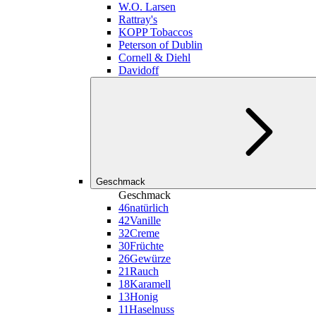
W.O. Larsen
Rattray's
KOPP Tobaccos
Peterson of Dublin
Cornell & Diehl
Davidoff
Geschmack
Geschmack
46
natürlich
42
Vanille
32
Creme
30
Früchte
26
Gewürze
21
Rauch
18
Karamell
13
Honig
11
Haselnuss