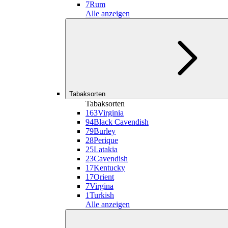
7
Rum
Alle anzeigen
Tabaksorten
Tabaksorten
163
Virginia
94
Black Cavendish
79
Burley
28
Perique
25
Latakia
23
Cavendish
17
Kentucky
17
Orient
7
Virgina
1
Turkish
Alle anzeigen