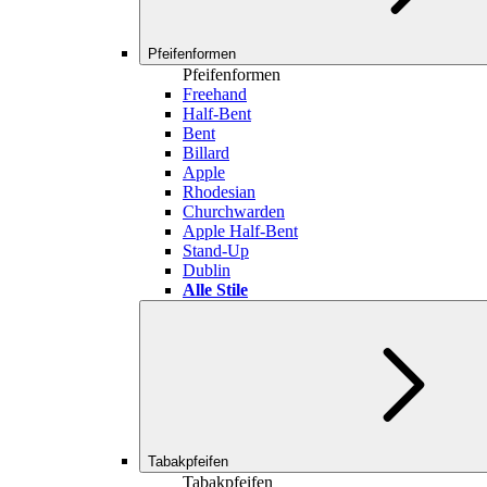
Pfeifenformen
Pfeifenformen
Freehand
Half-Bent
Bent
Billard
Apple
Rhodesian
Churchwarden
Apple Half-Bent
Stand-Up
Dublin
Alle Stile
Tabakpfeifen
Tabakpfeifen