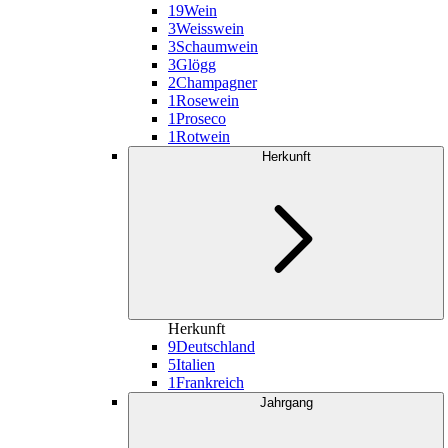
19
Wein
3
Weisswein
3
Schaumwein
3
Glögg
2
Champagner
1
Rosewein
1
Proseco
1
Rotwein
Herkunft
Herkunft
9
Deutschland
5
Italien
1
Frankreich
Jahrgang