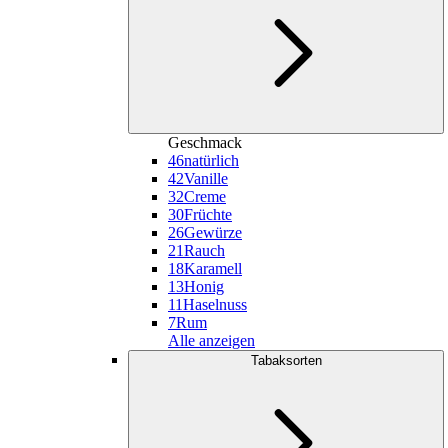
Geschmack
46
natürlich
42
Vanille
32
Creme
30
Früchte
26
Gewürze
21
Rauch
18
Karamell
13
Honig
11
Haselnuss
7
Rum
Alle anzeigen
Tabaksorten