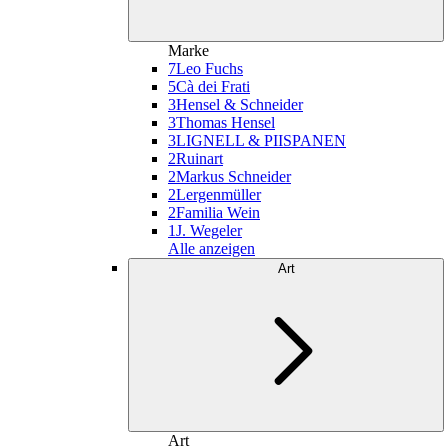
Marke
7
Leo Fuchs
5
Cà dei Frati
3
Hensel & Schneider
3
Thomas Hensel
3
LIGNELL & PIISPANEN
2
Ruinart
2
Markus Schneider
2
Lergenmüller
2
Familia Wein
1
J. Wegeler
Alle anzeigen
Art
Art