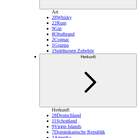
Art
28
Whisky
22
Rum
9
Gin
8
Obstbrand
2
Cognac
1
Grappa
1
Spirituosen Zubehör
Herkunft
Herkunft
28
Deutschland
11
Schottland
9
Virgin Islands
7
Dominikanische Republik
3
Amerika