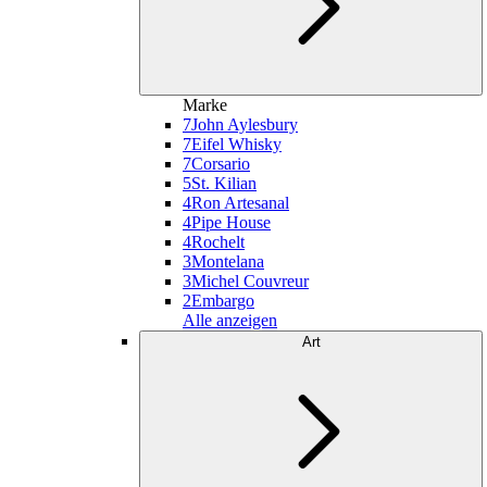
Marke
7
John Aylesbury
7
Eifel Whisky
7
Corsario
5
St. Kilian
4
Ron Artesanal
4
Pipe House
4
Rochelt
3
Montelana
3
Michel Couvreur
2
Embargo
Alle anzeigen
Art