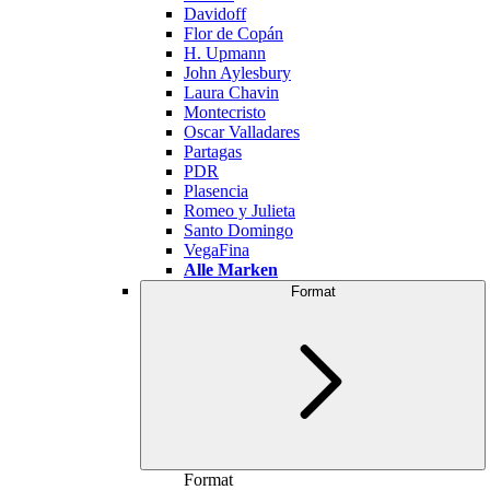
Davidoff
Flor de Copán
H. Upmann
John Aylesbury
Laura Chavin
Montecristo
Oscar Valladares
Partagas
PDR
Plasencia
Romeo y Julieta
Santo Domingo
VegaFina
Alle Marken
Format
Format