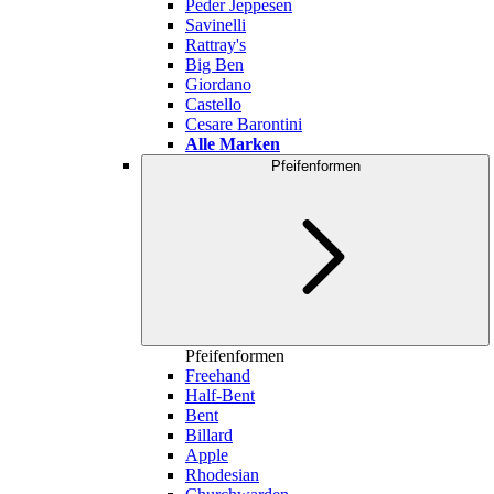
Peder Jeppesen
Savinelli
Rattray's
Big Ben
Giordano
Castello
Cesare Barontini
Alle Marken
Pfeifenformen
Pfeifenformen
Freehand
Half-Bent
Bent
Billard
Apple
Rhodesian