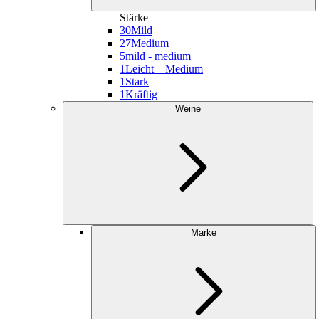
Stärke
30
Mild
27
Medium
5
mild - medium
1
Leicht – Medium
1
Stark
1
Kräftig
Weine
Marke