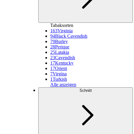
Tabaksorten
163
Virginia
94
Black Cavendish
79
Burley
28
Perique
25
Latakia
23
Cavendish
17
Kentucky
17
Orient
7
Virgina
1
Turkish
Alle anzeigen
Schnitt