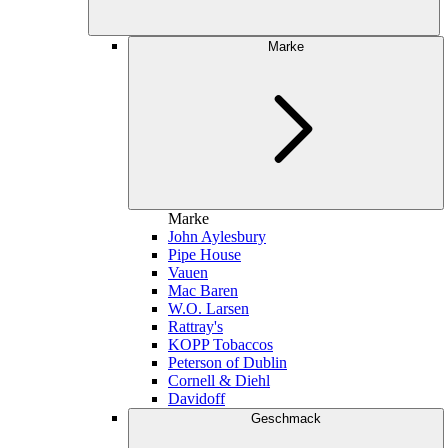
Marke
Marke
John Aylesbury
Pipe House
Vauen
Mac Baren
W.O. Larsen
Rattray's
KOPP Tobaccos
Peterson of Dublin
Cornell & Diehl
Davidoff
Geschmack