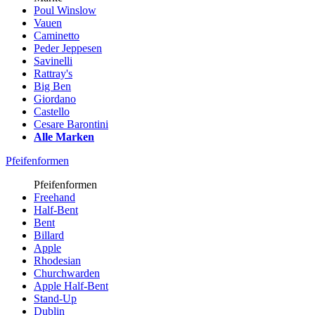
Poul Winslow
Vauen
Caminetto
Peder Jeppesen
Savinelli
Rattray's
Big Ben
Giordano
Castello
Cesare Barontini
Alle Marken
Pfeifenformen
Pfeifenformen
Freehand
Half-Bent
Bent
Billard
Apple
Rhodesian
Churchwarden
Apple Half-Bent
Stand-Up
Dublin