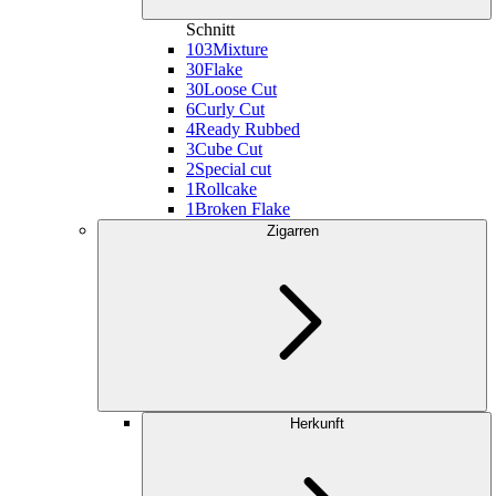
Schnitt
103
Mixture
30
Flake
30
Loose Cut
6
Curly Cut
4
Ready Rubbed
3
Cube Cut
2
Special cut
1
Rollcake
1
Broken Flake
Zigarren
Herkunft