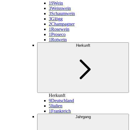
19
Wein
3
Weisswein
3
Schaumwein
3
Glögg
2
Champagner
1
Rosewein
1
Proseco
1
Rotwein
Herkunft
Herkunft
9
Deutschland
5
Italien
1
Frankreich
Jahrgang