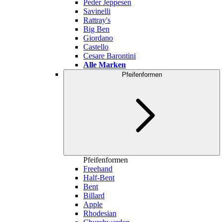
Peder Jeppesen
Savinelli
Rattray's
Big Ben
Giordano
Castello
Cesare Barontini
Alle Marken
Pfeifenformen
Pfeifenformen
Freehand
Half-Bent
Bent
Billard
Apple
Rhodesian