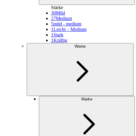
Stärke
30
Mild
27
Medium
5
mild - medium
1
Leicht – Medium
1
Stark
1
Kräftig
Weine
Marke