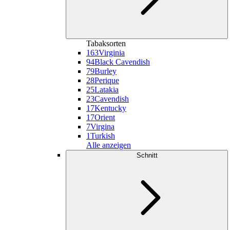
Tabaksorten
163
Virginia
94
Black Cavendish
79
Burley
28
Perique
25
Latakia
23
Cavendish
17
Kentucky
17
Orient
7
Virgina
1
Turkish
Alle anzeigen
Schnitt