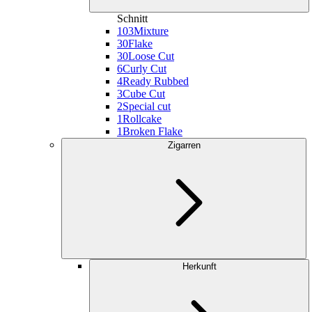
Schnitt
103
Mixture
30
Flake
30
Loose Cut
6
Curly Cut
4
Ready Rubbed
3
Cube Cut
2
Special cut
1
Rollcake
1
Broken Flake
Zigarren
Herkunft