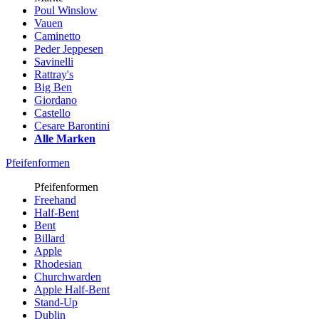
Poul Winslow
Vauen
Caminetto
Peder Jeppesen
Savinelli
Rattray's
Big Ben
Giordano
Castello
Cesare Barontini
Alle Marken
Pfeifenformen
Pfeifenformen
Freehand
Half-Bent
Bent
Billard
Apple
Rhodesian
Churchwarden
Apple Half-Bent
Stand-Up
Dublin