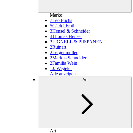
Marke
7
Leo Fuchs
5
Cà dei Frati
3
Hensel & Schneider
3
Thomas Hensel
3
LIGNELL & PIISPANEN
2
Ruinart
2
Lergenmüller
2
Markus Schneider
2
Familia Wein
1
J. Wegeler
Alle anzeigen
Art
Art