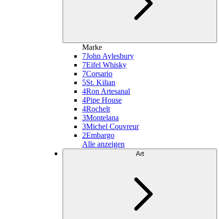
Marke
7
John Aylesbury
7
Eifel Whisky
7
Corsario
5
St. Kilian
4
Ron Artesanal
4
Pipe House
4
Rochelt
3
Montelana
3
Michel Couvreur
2
Embargo
Alle anzeigen
Art