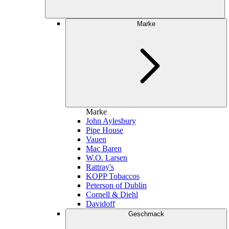
Marke
Marke
John Aylesbury
Pipe House
Vauen
Mac Baren
W.O. Larsen
Rattray's
KOPP Tobaccos
Peterson of Dublin
Cornell & Diehl
Davidoff
Geschmack