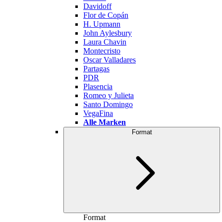
Davidoff
Flor de Copán
H. Upmann
John Aylesbury
Laura Chavin
Montecristo
Oscar Valladares
Partagas
PDR
Plasencia
Romeo y Julieta
Santo Domingo
VegaFina
Alle Marken
Format
Format