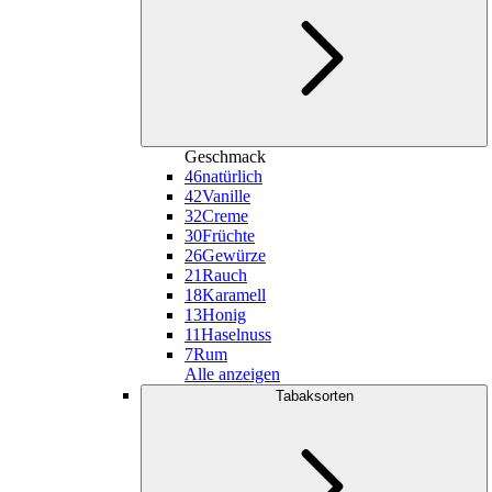
Geschmack
46
natürlich
42
Vanille
32
Creme
30
Früchte
26
Gewürze
21
Rauch
18
Karamell
13
Honig
11
Haselnuss
7
Rum
Alle anzeigen
Tabaksorten