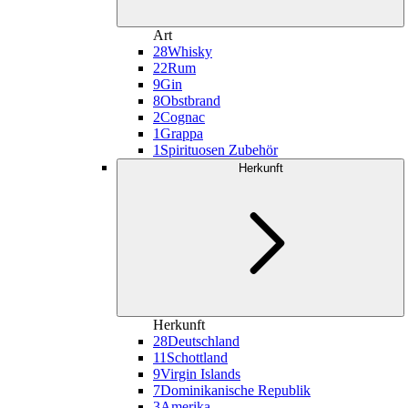
Art
28
Whisky
22
Rum
9
Gin
8
Obstbrand
2
Cognac
1
Grappa
1
Spirituosen Zubehör
Herkunft
Herkunft
28
Deutschland
11
Schottland
9
Virgin Islands
7
Dominikanische Republik
3
Amerika