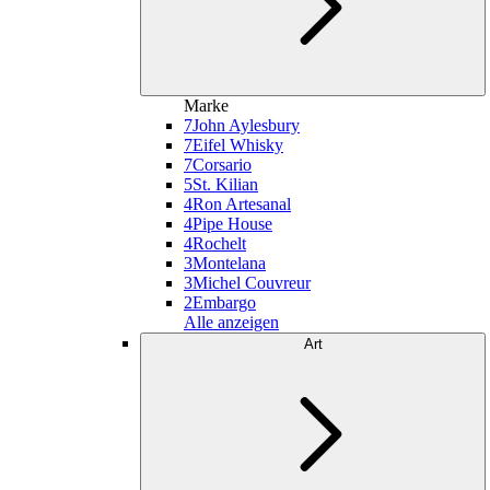
Marke
7
John Aylesbury
7
Eifel Whisky
7
Corsario
5
St. Kilian
4
Ron Artesanal
4
Pipe House
4
Rochelt
3
Montelana
3
Michel Couvreur
2
Embargo
Alle anzeigen
Art