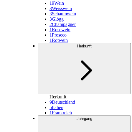
19
Wein
3
Weisswein
3
Schaumwein
3
Glögg
2
Champagner
1
Rosewein
1
Proseco
1
Rotwein
Herkunft
Herkunft
9
Deutschland
5
Italien
1
Frankreich
Jahrgang