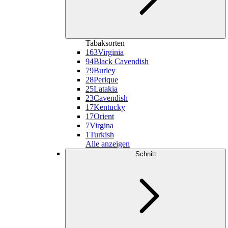
Tabaksorten
163
Virginia
94
Black Cavendish
79
Burley
28
Perique
25
Latakia
23
Cavendish
17
Kentucky
17
Orient
7
Virgina
1
Turkish
Alle anzeigen
Schnitt