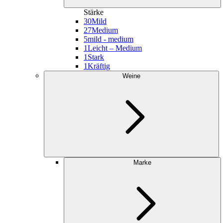
Stärke
30
Mild
27
Medium
5
mild - medium
1
Leicht – Medium
1
Stark
1
Kräftig
Weine
Marke