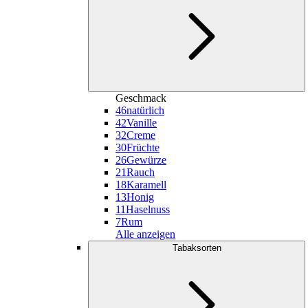
Geschmack
46
natürlich
42
Vanille
32
Creme
30
Früchte
26
Gewürze
21
Rauch
18
Karamell
13
Honig
11
Haselnuss
7
Rum
Alle anzeigen
Tabaksorten