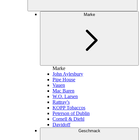
Marke
Marke
John Aylesbury
Pipe House
Vauen
Mac Baren
W.O. Larsen
Rattray's
KOPP Tobaccos
Peterson of Dublin
Cornell & Diehl
Davidoff
Geschmack