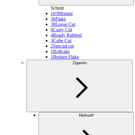
Schnitt
103
Mixture
30
Flake
30
Loose Cut
6
Curly Cut
4
Ready Rubbed
3
Cube Cut
2
Special cut
1
Rollcake
1
Broken Flake
Zigarren
Herkunft