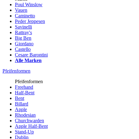
Poul Winslow
Vauen
Caminetto
Peder Jeppesen
Savinelli
Rattray's
Big Ben
Giordano
Castello
Cesare Barontini
Alle Marken
Pfeifenformen
Pfeifenformen
Freehand
Half-Bent
Bent
Billard
Apple
Rhodesian
Churchwarden
Apple Half-Bent
Stand-Up
Dublin