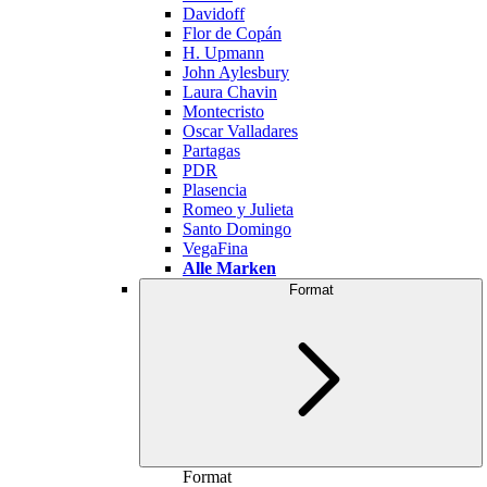
Davidoff
Flor de Copán
H. Upmann
John Aylesbury
Laura Chavin
Montecristo
Oscar Valladares
Partagas
PDR
Plasencia
Romeo y Julieta
Santo Domingo
VegaFina
Alle Marken
Format
Format