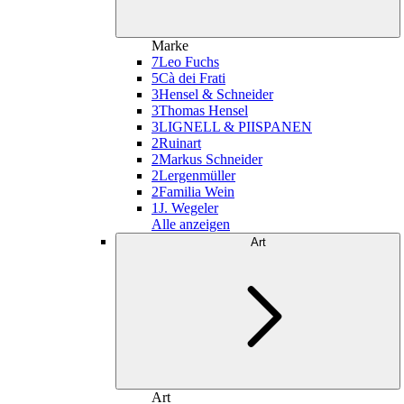
Marke
7
Leo Fuchs
5
Cà dei Frati
3
Hensel & Schneider
3
Thomas Hensel
3
LIGNELL & PIISPANEN
2
Ruinart
2
Markus Schneider
2
Lergenmüller
2
Familia Wein
1
J. Wegeler
Alle anzeigen
Art
Art