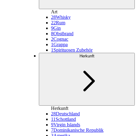
Art
28
Whisky
22
Rum
9
Gin
8
Obstbrand
2
Cognac
1
Grappa
1
Spirituosen Zubehör
Herkunft
Herkunft
28
Deutschland
11
Schottland
9
Virgin Islands
7
Dominikanische Republik
3
Amerika