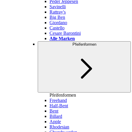
Peder Jeppesen
Savinelli
Rattray's
Big Ben
Giordano
Castello
Cesare Barontini
Alle Marken
Pfeifenformen
Pfeifenformen
Freehand
Half-Bent
Bent
Billard
Apple
Rhodesian