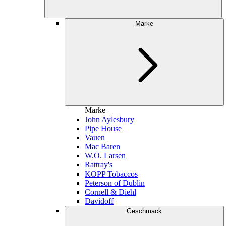
Marke
Marke
John Aylesbury
Pipe House
Vauen
Mac Baren
W.O. Larsen
Rattray's
KOPP Tobaccos
Peterson of Dublin
Cornell & Diehl
Davidoff
Geschmack