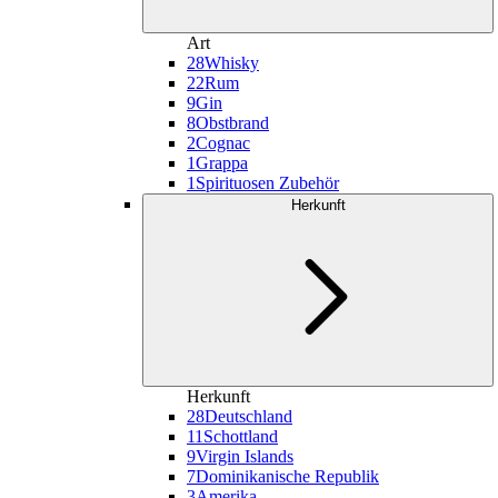
Art
28
Whisky
22
Rum
9
Gin
8
Obstbrand
2
Cognac
1
Grappa
1
Spirituosen Zubehör
Herkunft
Herkunft
28
Deutschland
11
Schottland
9
Virgin Islands
7
Dominikanische Republik
3
Amerika