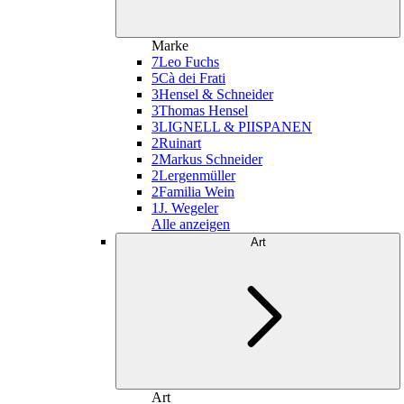
Marke
7
Leo Fuchs
5
Cà dei Frati
3
Hensel & Schneider
3
Thomas Hensel
3
LIGNELL & PIISPANEN
2
Ruinart
2
Markus Schneider
2
Lergenmüller
2
Familia Wein
1
J. Wegeler
Alle anzeigen
Art
Art