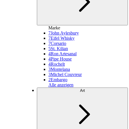
Marke
7
John Aylesbury
7
Eifel Whisky
7
Corsario
5
St. Kilian
4
Ron Artesanal
4
Pipe House
4
Rochelt
3
Montelana
3
Michel Couvreur
2
Embargo
Alle anzeigen
Art