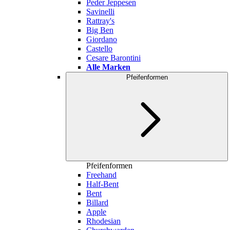
Peder Jeppesen
Savinelli
Rattray's
Big Ben
Giordano
Castello
Cesare Barontini
Alle Marken
Pfeifenformen
Pfeifenformen
Freehand
Half-Bent
Bent
Billard
Apple
Rhodesian