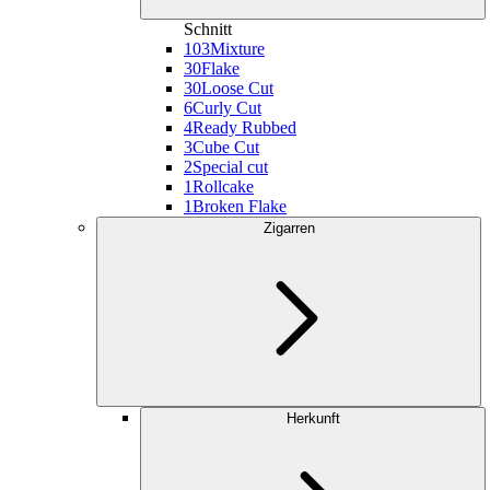
Schnitt
103
Mixture
30
Flake
30
Loose Cut
6
Curly Cut
4
Ready Rubbed
3
Cube Cut
2
Special cut
1
Rollcake
1
Broken Flake
Zigarren
Herkunft