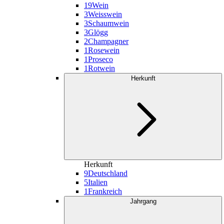
19
Wein
3
Weisswein
3
Schaumwein
3
Glögg
2
Champagner
1
Rosewein
1
Proseco
1
Rotwein
Herkunft
Herkunft
9
Deutschland
5
Italien
1
Frankreich
Jahrgang