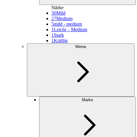
Stärke
30
Mild
27
Medium
5
mild - medium
1
Leicht – Medium
1
Stark
1
Kräftig
Weine
Marke