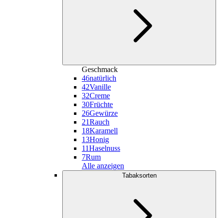
Geschmack
46
natürlich
42
Vanille
32
Creme
30
Früchte
26
Gewürze
21
Rauch
18
Karamell
13
Honig
11
Haselnuss
7
Rum
Alle anzeigen
Tabaksorten