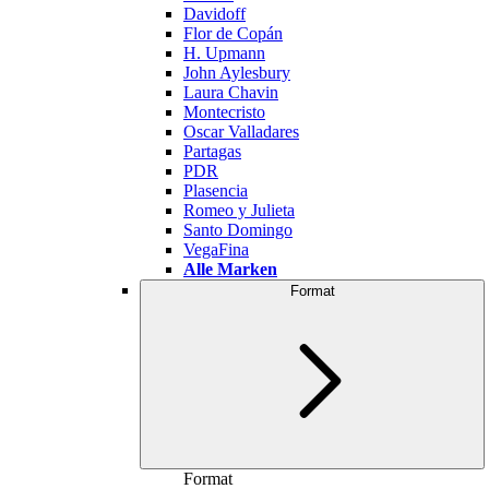
Davidoff
Flor de Copán
H. Upmann
John Aylesbury
Laura Chavin
Montecristo
Oscar Valladares
Partagas
PDR
Plasencia
Romeo y Julieta
Santo Domingo
VegaFina
Alle Marken
Format
Format