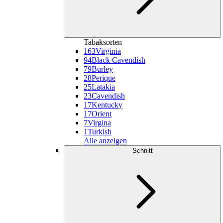
Tabaksorten
163
Virginia
94
Black Cavendish
79
Burley
28
Perique
25
Latakia
23
Cavendish
17
Kentucky
17
Orient
7
Virgina
1
Turkish
Alle anzeigen
Schnitt