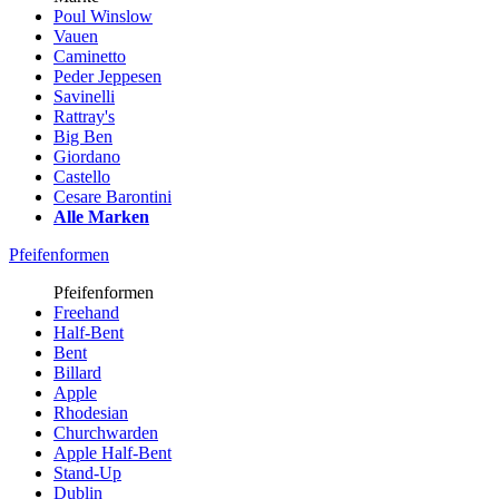
Poul Winslow
Vauen
Caminetto
Peder Jeppesen
Savinelli
Rattray's
Big Ben
Giordano
Castello
Cesare Barontini
Alle Marken
Pfeifenformen
Pfeifenformen
Freehand
Half-Bent
Bent
Billard
Apple
Rhodesian
Churchwarden
Apple Half-Bent
Stand-Up
Dublin