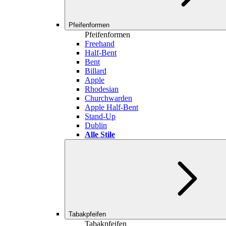
Pfeifenformen
Pfeifenformen
Freehand
Half-Bent
Bent
Billard
Apple
Rhodesian
Churchwarden
Apple Half-Bent
Stand-Up
Dublin
Alle Stile
Tabakpfeifen
Tabakpfeifen