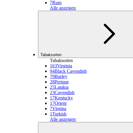
7
Rum
Alle anzeigen
Tabaksorten
Tabaksorten
163
Virginia
94
Black Cavendish
79
Burley
28
Perique
25
Latakia
23
Cavendish
17
Kentucky
17
Orient
7
Virgina
1
Turkish
Alle anzeigen