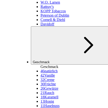
W.O. Larsen
Rattray's
KOPP Tobaccos
Peterson of Dublin
Cornell & Diehl
Davidoff
Geschmack
Geschmack
46
natürlich
42
Vanille
32
Creme
30
Früchte
26
Gewürze
21
Rauch
18
Karamell
13
Honig
11
Haselnuss