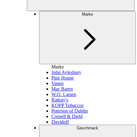
Marke
Marke
John Aylesbury
Pipe House
Vauen
Mac Baren
W.O. Larsen
Rattray's
KOPP Tobaccos
Peterson of Dublin
Cornell & Diehl
Davidoff
Geschmack