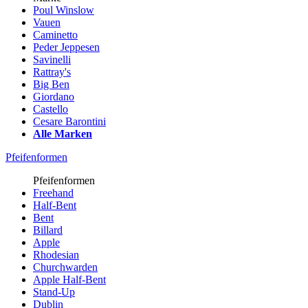
Poul Winslow
Vauen
Caminetto
Peder Jeppesen
Savinelli
Rattray's
Big Ben
Giordano
Castello
Cesare Barontini
Alle Marken
Pfeifenformen
Pfeifenformen
Freehand
Half-Bent
Bent
Billard
Apple
Rhodesian
Churchwarden
Apple Half-Bent
Stand-Up
Dublin