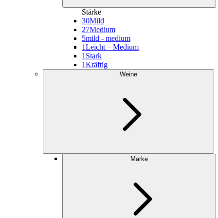
Stärke
30
Mild
27
Medium
5
mild - medium
1
Leicht – Medium
1
Stark
1
Kräftig
Weine
Marke