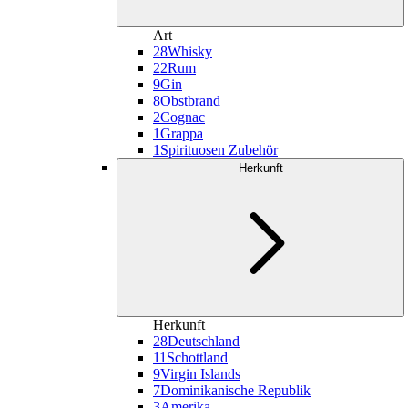
Art
28
Whisky
22
Rum
9
Gin
8
Obstbrand
2
Cognac
1
Grappa
1
Spirituosen Zubehör
Herkunft
Herkunft
28
Deutschland
11
Schottland
9
Virgin Islands
7
Dominikanische Republik
3
Amerika