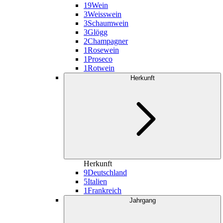
19
Wein
3
Weisswein
3
Schaumwein
3
Glögg
2
Champagner
1
Rosewein
1
Proseco
1
Rotwein
Herkunft
Herkunft
9
Deutschland
5
Italien
1
Frankreich
Jahrgang