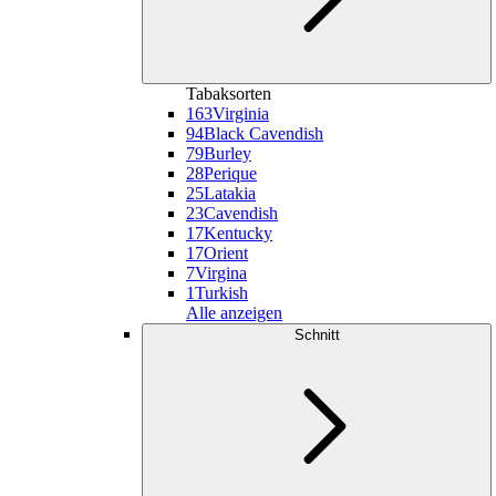
Tabaksorten
163
Virginia
94
Black Cavendish
79
Burley
28
Perique
25
Latakia
23
Cavendish
17
Kentucky
17
Orient
7
Virgina
1
Turkish
Alle anzeigen
Schnitt