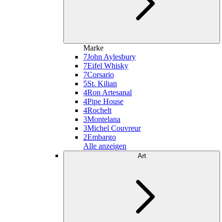
Marke
7
John Aylesbury
7
Eifel Whisky
7
Corsario
5
St. Kilian
4
Ron Artesanal
4
Pipe House
4
Rochelt
3
Montelana
3
Michel Couvreur
2
Embargo
Alle anzeigen
Art