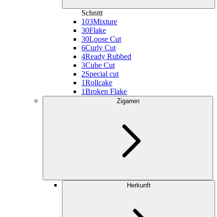
Schnitt
103
Mixture
30
Flake
30
Loose Cut
6
Curly Cut
4
Ready Rubbed
3
Cube Cut
2
Special cut
1
Rollcake
1
Broken Flake
Zigarren
Herkunft