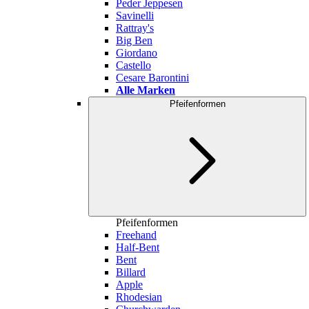
Peder Jeppesen
Savinelli
Rattray's
Big Ben
Giordano
Castello
Cesare Barontini
Alle Marken
Pfeifenformen
Pfeifenformen
Freehand
Half-Bent
Bent
Billard
Apple
Rhodesian