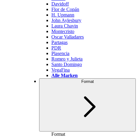
Davidoff
Flor de Copán
H. Upmann
John Aylesbury
Laura Chavin
Montecristo
Oscar Valladares
Partagas
PDR
Plasencia
Romeo y Julieta
Santo Domingo
VegaFina
Alle Marken
Format
Format