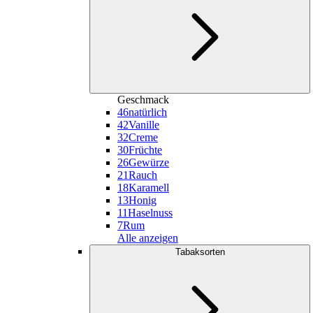
Geschmack
46
natürlich
42
Vanille
32
Creme
30
Früchte
26
Gewürze
21
Rauch
18
Karamell
13
Honig
11
Haselnuss
7
Rum
Alle anzeigen
Tabaksorten