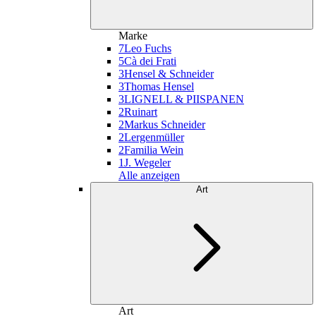
Marke
7
Leo Fuchs
5
Cà dei Frati
3
Hensel & Schneider
3
Thomas Hensel
3
LIGNELL & PIISPANEN
2
Ruinart
2
Markus Schneider
2
Lergenmüller
2
Familia Wein
1
J. Wegeler
Alle anzeigen
Art
Art