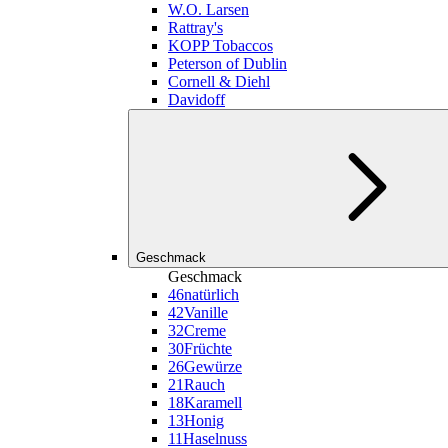
W.O. Larsen
Rattray's
KOPP Tobaccos
Peterson of Dublin
Cornell & Diehl
Davidoff
Geschmack
Geschmack
46
natürlich
42
Vanille
32
Creme
30
Früchte
26
Gewürze
21
Rauch
18
Karamell
13
Honig
11
Haselnuss