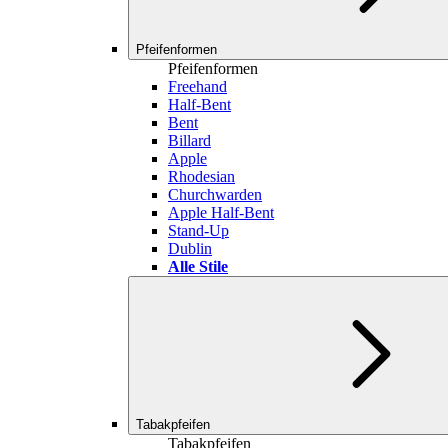
Pfeifenformen
Pfeifenformen
Freehand
Half-Bent
Bent
Billard
Apple
Rhodesian
Churchwarden
Apple Half-Bent
Stand-Up
Dublin
Alle Stile
Tabakpfeifen
Tabakpfeifen