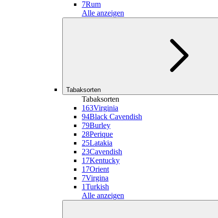
7
Rum
Alle anzeigen
Tabaksorten
Tabaksorten
163
Virginia
94
Black Cavendish
79
Burley
28
Perique
25
Latakia
23
Cavendish
17
Kentucky
17
Orient
7
Virgina
1
Turkish
Alle anzeigen