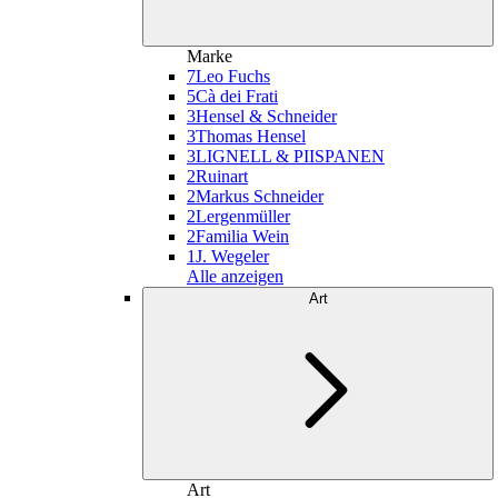
Marke
7
Leo Fuchs
5
Cà dei Frati
3
Hensel & Schneider
3
Thomas Hensel
3
LIGNELL & PIISPANEN
2
Ruinart
2
Markus Schneider
2
Lergenmüller
2
Familia Wein
1
J. Wegeler
Alle anzeigen
Art
Art