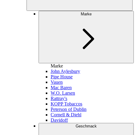
Marke
Marke
John Aylesbury
Pipe House
Vauen
Mac Baren
W.O. Larsen
Rattray's
KOPP Tobaccos
Peterson of Dublin
Cornell & Diehl
Davidoff
Geschmack