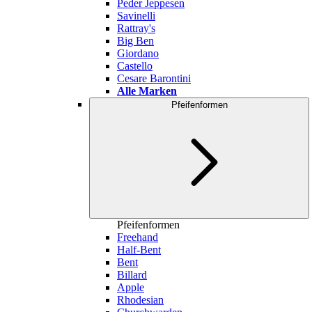
Peder Jeppesen
Savinelli
Rattray's
Big Ben
Giordano
Castello
Cesare Barontini
Alle Marken
Pfeifenformen
Pfeifenformen
Freehand
Half-Bent
Bent
Billard
Apple
Rhodesian