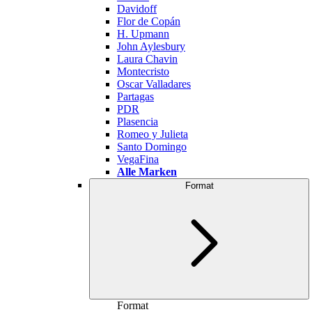
Davidoff
Flor de Copán
H. Upmann
John Aylesbury
Laura Chavin
Montecristo
Oscar Valladares
Partagas
PDR
Plasencia
Romeo y Julieta
Santo Domingo
VegaFina
Alle Marken
Format
Format