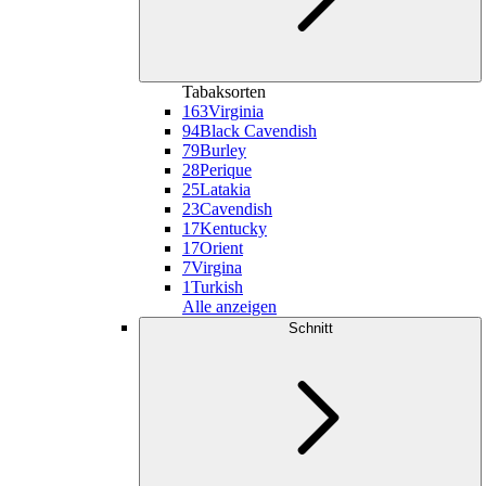
Tabaksorten
163
Virginia
94
Black Cavendish
79
Burley
28
Perique
25
Latakia
23
Cavendish
17
Kentucky
17
Orient
7
Virgina
1
Turkish
Alle anzeigen
Schnitt