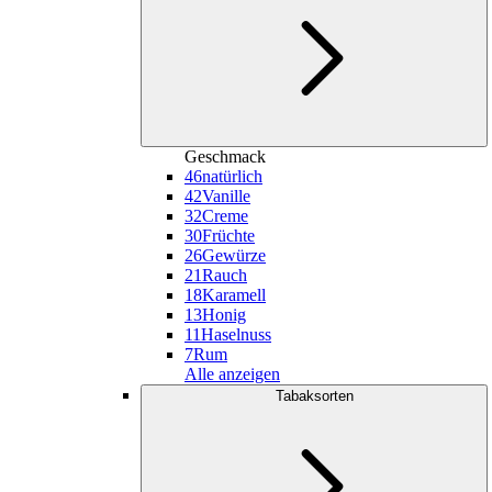
Geschmack
46
natürlich
42
Vanille
32
Creme
30
Früchte
26
Gewürze
21
Rauch
18
Karamell
13
Honig
11
Haselnuss
7
Rum
Alle anzeigen
Tabaksorten