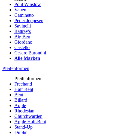
Poul Winslow
Vauen
Caminetto
Peder Jeppesen
Savinelli
Rattray's
Big Ben
Giordano
Castello
Cesare Barontini
Alle Marken
Pfeifenformen
Pfeifenformen
Freehand
Half-Bent
Bent
Billard
Apple
Rhodesian
Churchwarden
Apple Half-Bent
Stand-Up
Dublin