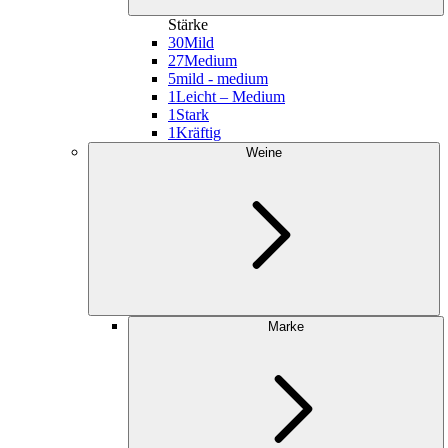
Stärke
30
Mild
27
Medium
5
mild - medium
1
Leicht – Medium
1
Stark
1
Kräftig
Weine
Marke