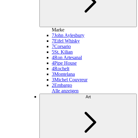
Marke
7
John Aylesbury
7
Eifel Whisky
7
Corsario
5
St. Kilian
4
Ron Artesanal
4
Pipe House
4
Rochelt
3
Montelana
3
Michel Couvreur
2
Embargo
Alle anzeigen
Art