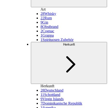
Art
28
Whisky
22
Rum
9
Gin
8
Obstbrand
2
Cognac
1
Grappa
1
Spirituosen Zubehör
Herkunft
Herkunft
28
Deutschland
11
Schottland
9
Virgin Islands
7
Dominikanische Republik
3
Amerika