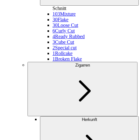
Schnitt
103
Mixture
30
Flake
30
Loose Cut
6
Curly Cut
4
Ready Rubbed
3
Cube Cut
2
Special cut
1
Rollcake
1
Broken Flake
Zigarren
Herkunft