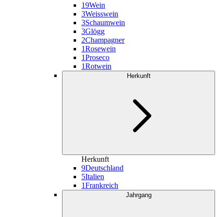
19
Wein
3
Weisswein
3
Schaumwein
3
Glögg
2
Champagner
1
Rosewein
1
Proseco
1
Rotwein
Herkunft
Herkunft
9
Deutschland
5
Italien
1
Frankreich
Jahrgang