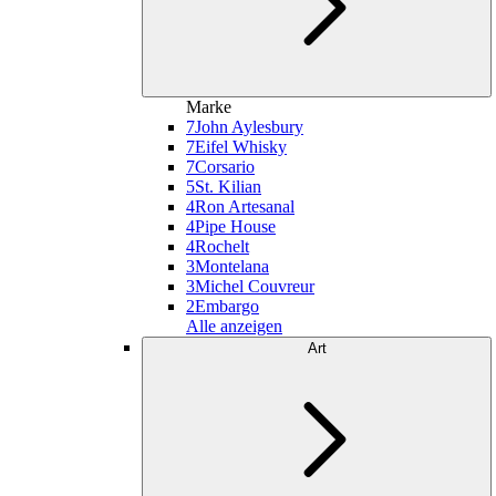
Marke
7
John Aylesbury
7
Eifel Whisky
7
Corsario
5
St. Kilian
4
Ron Artesanal
4
Pipe House
4
Rochelt
3
Montelana
3
Michel Couvreur
2
Embargo
Alle anzeigen
Art