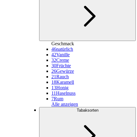
Geschmack
46
natürlich
42
Vanille
32
Creme
30
Früchte
26
Gewürze
21
Rauch
18
Karamell
13
Honig
11
Haselnuss
7
Rum
Alle anzeigen
Tabaksorten