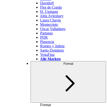
Davidoff
Flor de Copán
H. Upmann
John Aylesbury
Laura Chavin
Montecristo
Oscar Valladares
Partagas
PDR
Plasencia
Romeo y Julieta
Santo Domingo
VegaFina
Alle Marken
Format
Format