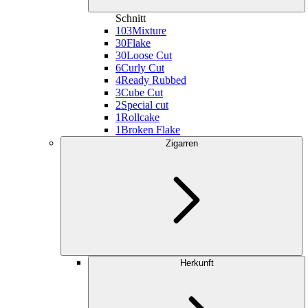
Schnitt
103
Mixture
30
Flake
30
Loose Cut
6
Curly Cut
4
Ready Rubbed
3
Cube Cut
2
Special cut
1
Rollcake
1
Broken Flake
Zigarren
Herkunft