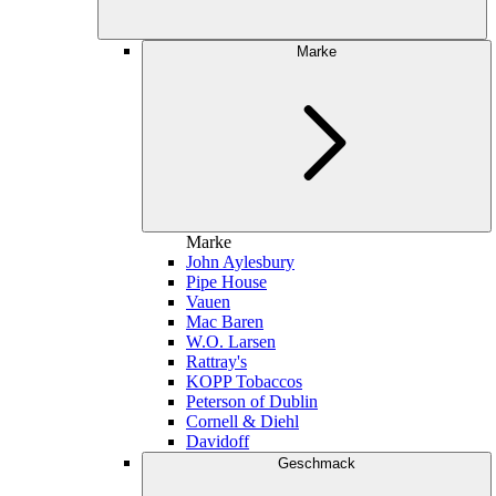
Marke
Marke
John Aylesbury
Pipe House
Vauen
Mac Baren
W.O. Larsen
Rattray's
KOPP Tobaccos
Peterson of Dublin
Cornell & Diehl
Davidoff
Geschmack