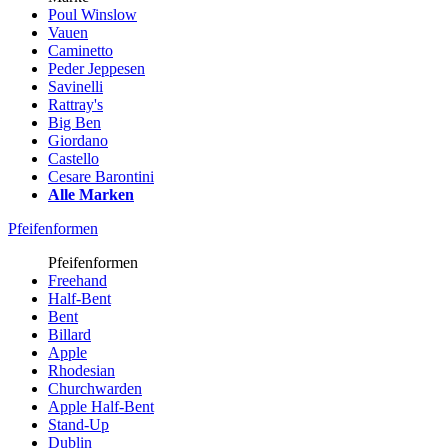
Poul Winslow
Vauen
Caminetto
Peder Jeppesen
Savinelli
Rattray's
Big Ben
Giordano
Castello
Cesare Barontini
Alle Marken
Pfeifenformen
Pfeifenformen
Freehand
Half-Bent
Bent
Billard
Apple
Rhodesian
Churchwarden
Apple Half-Bent
Stand-Up
Dublin