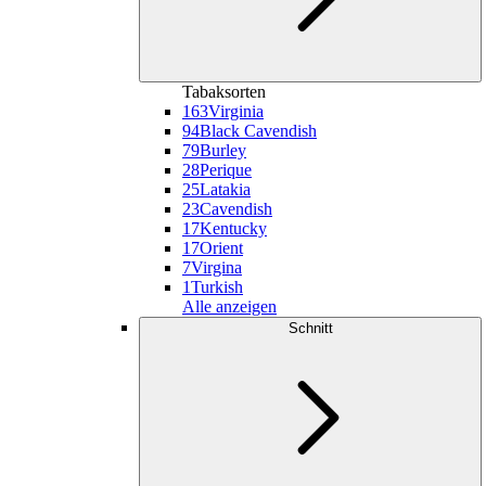
Tabaksorten
163
Virginia
94
Black Cavendish
79
Burley
28
Perique
25
Latakia
23
Cavendish
17
Kentucky
17
Orient
7
Virgina
1
Turkish
Alle anzeigen
Schnitt