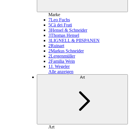
Marke
7
Leo Fuchs
5
Cà dei Frati
3
Hensel & Schneider
3
Thomas Hensel
3
LIGNELL & PIISPANEN
2
Ruinart
2
Markus Schneider
2
Lergenmüller
2
Familia Wein
1
J. Wegeler
Alle anzeigen
Art
Art