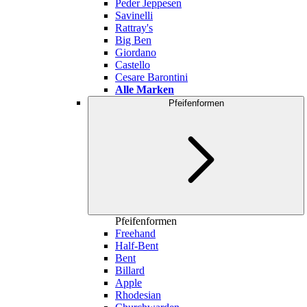
Peder Jeppesen
Savinelli
Rattray's
Big Ben
Giordano
Castello
Cesare Barontini
Alle Marken
Pfeifenformen
Pfeifenformen
Freehand
Half-Bent
Bent
Billard
Apple
Rhodesian