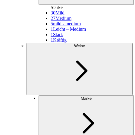
Stärke
30
Mild
27
Medium
5
mild - medium
1
Leicht – Medium
1
Stark
1
Kräftig
Weine
Marke