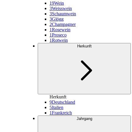
19
Wein
3
Weisswein
3
Schaumwein
3
Glögg
2
Champagner
1
Rosewein
1
Proseco
1
Rotwein
Herkunft
Herkunft
9
Deutschland
5
Italien
1
Frankreich
Jahrgang