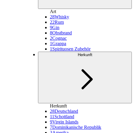
Art
28
Whisky
22
Rum
9
Gin
8
Obstbrand
2
Cognac
1
Grappa
1
Spirituosen Zubehör
Herkunft
Herkunft
28
Deutschland
11
Schottland
9
Virgin Islands
7
Dominikanische Republik
3
Amerika