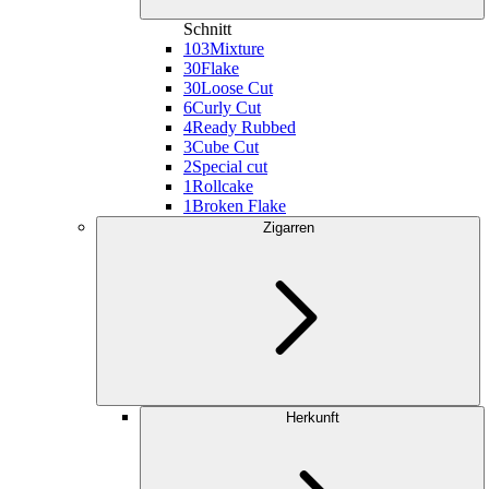
Schnitt
103
Mixture
30
Flake
30
Loose Cut
6
Curly Cut
4
Ready Rubbed
3
Cube Cut
2
Special cut
1
Rollcake
1
Broken Flake
Zigarren
Herkunft