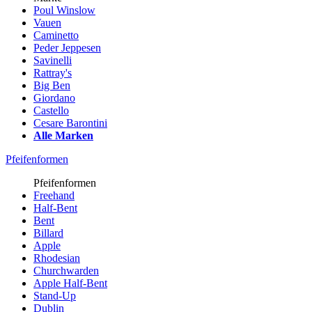
Poul Winslow
Vauen
Caminetto
Peder Jeppesen
Savinelli
Rattray's
Big Ben
Giordano
Castello
Cesare Barontini
Alle Marken
Pfeifenformen
Pfeifenformen
Freehand
Half-Bent
Bent
Billard
Apple
Rhodesian
Churchwarden
Apple Half-Bent
Stand-Up
Dublin