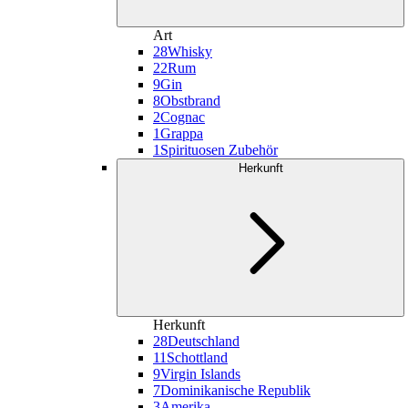
Art
28
Whisky
22
Rum
9
Gin
8
Obstbrand
2
Cognac
1
Grappa
1
Spirituosen Zubehör
Herkunft
Herkunft
28
Deutschland
11
Schottland
9
Virgin Islands
7
Dominikanische Republik
3
Amerika