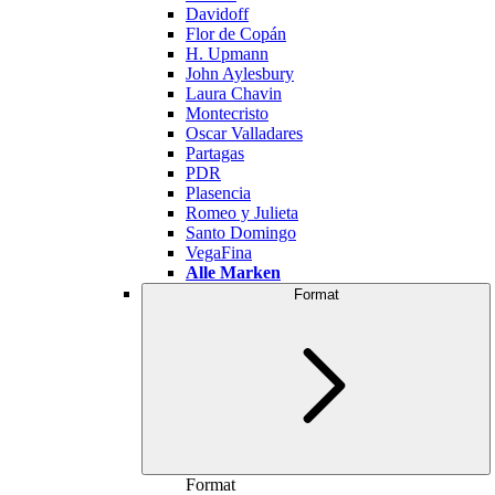
Davidoff
Flor de Copán
H. Upmann
John Aylesbury
Laura Chavin
Montecristo
Oscar Valladares
Partagas
PDR
Plasencia
Romeo y Julieta
Santo Domingo
VegaFina
Alle Marken
Format
Format