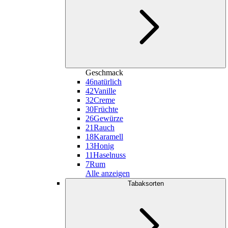
Geschmack
46
natürlich
42
Vanille
32
Creme
30
Früchte
26
Gewürze
21
Rauch
18
Karamell
13
Honig
11
Haselnuss
7
Rum
Alle anzeigen
Tabaksorten