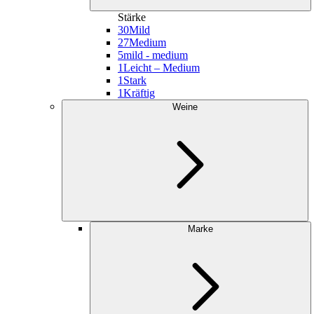
Stärke
30
Mild
27
Medium
5
mild - medium
1
Leicht – Medium
1
Stark
1
Kräftig
Weine
Marke