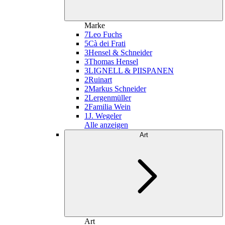
Marke
7
Leo Fuchs
5
Cà dei Frati
3
Hensel & Schneider
3
Thomas Hensel
3
LIGNELL & PIISPANEN
2
Ruinart
2
Markus Schneider
2
Lergenmüller
2
Familia Wein
1
J. Wegeler
Alle anzeigen
Art
Art