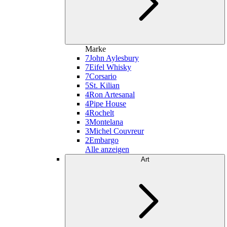
Marke
7
John Aylesbury
7
Eifel Whisky
7
Corsario
5
St. Kilian
4
Ron Artesanal
4
Pipe House
4
Rochelt
3
Montelana
3
Michel Couvreur
2
Embargo
Alle anzeigen
Art