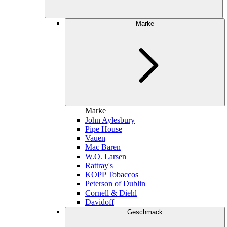
Marke
Marke
John Aylesbury
Pipe House
Vauen
Mac Baren
W.O. Larsen
Rattray's
KOPP Tobaccos
Peterson of Dublin
Cornell & Diehl
Davidoff
Geschmack