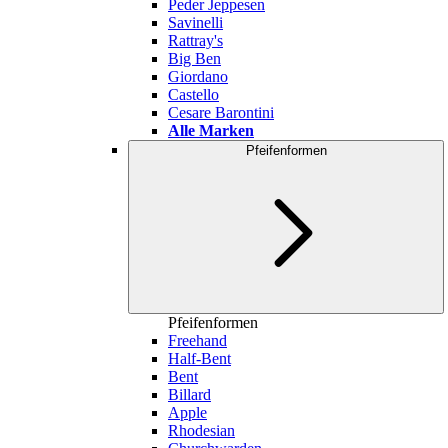
Peder Jeppesen
Savinelli
Rattray's
Big Ben
Giordano
Castello
Cesare Barontini
Alle Marken
Pfeifenformen
Pfeifenformen
Freehand
Half-Bent
Bent
Billard
Apple
Rhodesian