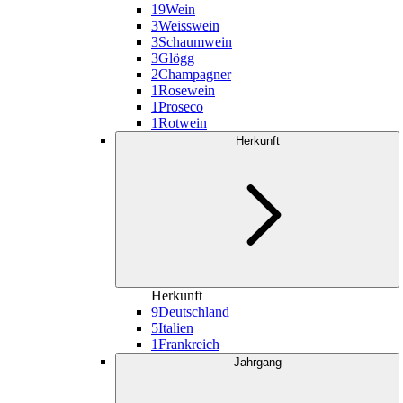
19
Wein
3
Weisswein
3
Schaumwein
3
Glögg
2
Champagner
1
Rosewein
1
Proseco
1
Rotwein
Herkunft
Herkunft
9
Deutschland
5
Italien
1
Frankreich
Jahrgang