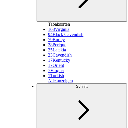
Tabaksorten
163
Virginia
94
Black Cavendish
79
Burley
28
Perique
25
Latakia
23
Cavendish
17
Kentucky
17
Orient
7
Virgina
1
Turkish
Alle anzeigen
Schnitt