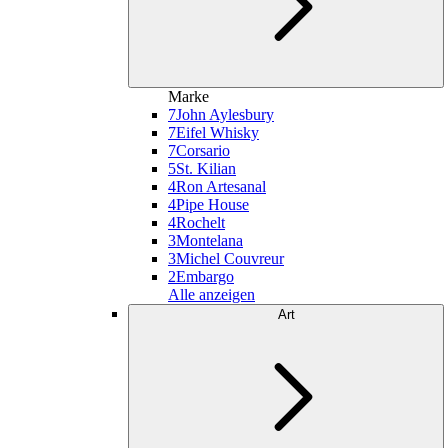
Marke
7
John Aylesbury
7
Eifel Whisky
7
Corsario
5
St. Kilian
4
Ron Artesanal
4
Pipe House
4
Rochelt
3
Montelana
3
Michel Couvreur
2
Embargo
Alle anzeigen
Art