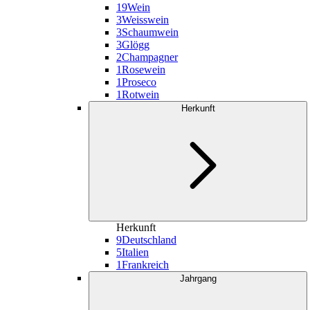
19
Wein
3
Weisswein
3
Schaumwein
3
Glögg
2
Champagner
1
Rosewein
1
Proseco
1
Rotwein
Herkunft
Herkunft
9
Deutschland
5
Italien
1
Frankreich
Jahrgang