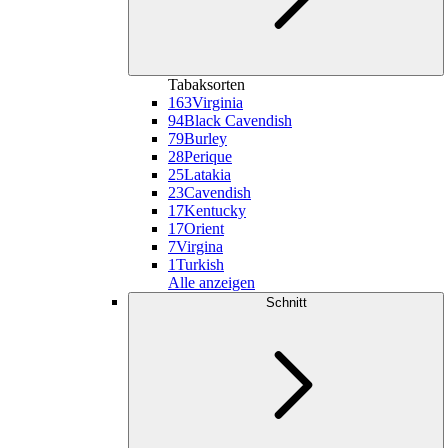
Tabaksorten
163
Virginia
94
Black Cavendish
79
Burley
28
Perique
25
Latakia
23
Cavendish
17
Kentucky
17
Orient
7
Virgina
1
Turkish
Alle anzeigen
Schnitt