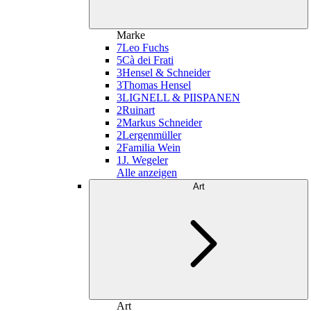
Marke
7
Leo Fuchs
5
Cà dei Frati
3
Hensel & Schneider
3
Thomas Hensel
3
LIGNELL & PIISPANEN
2
Ruinart
2
Markus Schneider
2
Lergenmüller
2
Familia Wein
1
J. Wegeler
Alle anzeigen
Art
Art