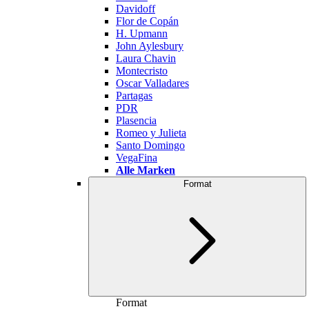
Davidoff
Flor de Copán
H. Upmann
John Aylesbury
Laura Chavin
Montecristo
Oscar Valladares
Partagas
PDR
Plasencia
Romeo y Julieta
Santo Domingo
VegaFina
Alle Marken
Format
Format