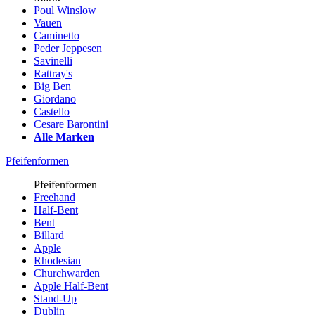
Poul Winslow
Vauen
Caminetto
Peder Jeppesen
Savinelli
Rattray's
Big Ben
Giordano
Castello
Cesare Barontini
Alle Marken
Pfeifenformen
Pfeifenformen
Freehand
Half-Bent
Bent
Billard
Apple
Rhodesian
Churchwarden
Apple Half-Bent
Stand-Up
Dublin