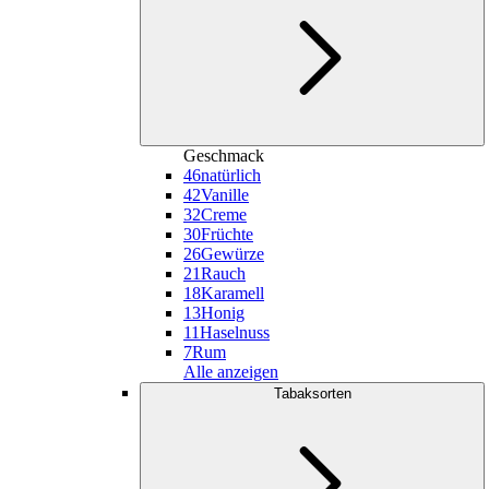
Geschmack
46
natürlich
42
Vanille
32
Creme
30
Früchte
26
Gewürze
21
Rauch
18
Karamell
13
Honig
11
Haselnuss
7
Rum
Alle anzeigen
Tabaksorten