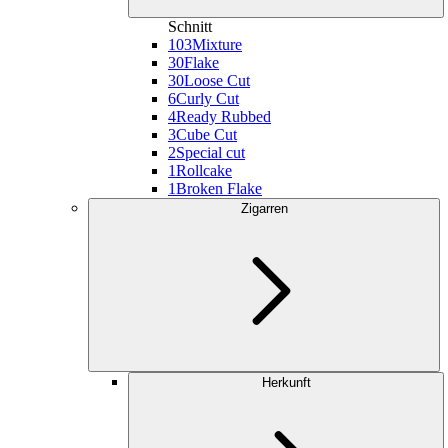
Schnitt
103
Mixture
30
Flake
30
Loose Cut
6
Curly Cut
4
Ready Rubbed
3
Cube Cut
2
Special cut
1
Rollcake
1
Broken Flake
Zigarren
Herkunft