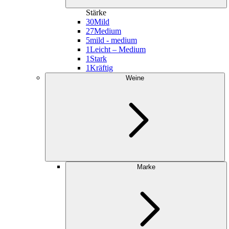
Stärke
30
Mild
27
Medium
5
mild - medium
1
Leicht – Medium
1
Stark
1
Kräftig
Weine
Marke