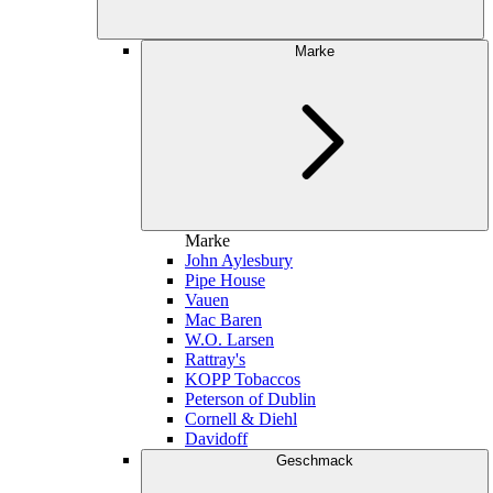
Marke
Marke
John Aylesbury
Pipe House
Vauen
Mac Baren
W.O. Larsen
Rattray's
KOPP Tobaccos
Peterson of Dublin
Cornell & Diehl
Davidoff
Geschmack