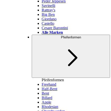
Peder Jeppesen
Savinelli
Rattray's
Big Ben
Giordano
Castello
Cesare Barontini
Alle Marken
Pfeifenformen
Pfeifenformen
Freehand
Half-Bent
Bent
Billard
Apple
Rhodesian