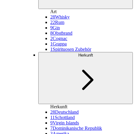
Art
28
Whisky
22
Rum
9
Gin
8
Obstbrand
2
Cognac
1
Grappa
1
Spirituosen Zubehör
Herkunft
Herkunft
28
Deutschland
11
Schottland
9
Virgin Islands
7
Dominikanische Republik
3
Amerika