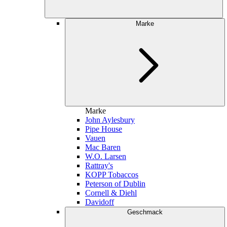
Marke
Marke
John Aylesbury
Pipe House
Vauen
Mac Baren
W.O. Larsen
Rattray's
KOPP Tobaccos
Peterson of Dublin
Cornell & Diehl
Davidoff
Geschmack