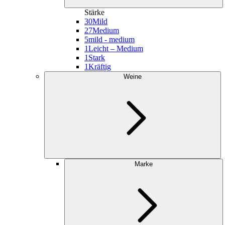
Stärke
30
Mild
27
Medium
5
mild - medium
1
Leicht – Medium
1
Stark
1
Kräftig
Weine
Marke