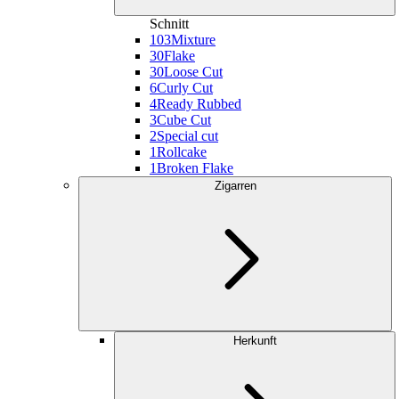
Schnitt
103
Mixture
30
Flake
30
Loose Cut
6
Curly Cut
4
Ready Rubbed
3
Cube Cut
2
Special cut
1
Rollcake
1
Broken Flake
Zigarren
Herkunft