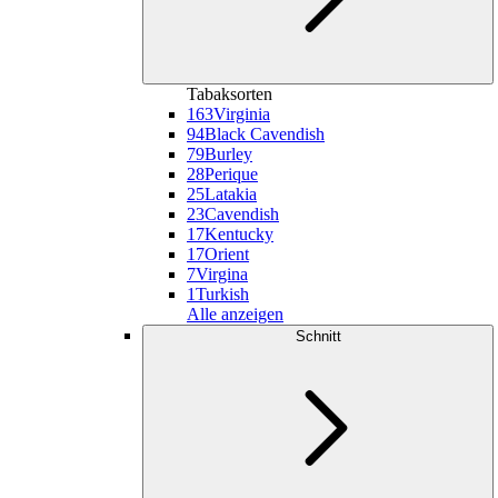
Tabaksorten
163
Virginia
94
Black Cavendish
79
Burley
28
Perique
25
Latakia
23
Cavendish
17
Kentucky
17
Orient
7
Virgina
1
Turkish
Alle anzeigen
Schnitt