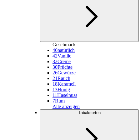
Geschmack
46
natürlich
42
Vanille
32
Creme
30
Früchte
26
Gewürze
21
Rauch
18
Karamell
13
Honig
11
Haselnuss
7
Rum
Alle anzeigen
Tabaksorten