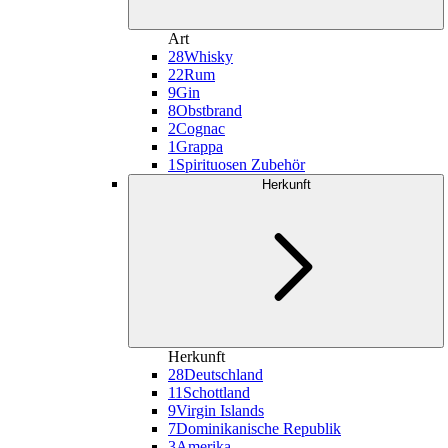
Art
28
Whisky
22
Rum
9
Gin
8
Obstbrand
2
Cognac
1
Grappa
1
Spirituosen Zubehör
Herkunft
Herkunft
28
Deutschland
11
Schottland
9
Virgin Islands
7
Dominikanische Republik
3
Amerika