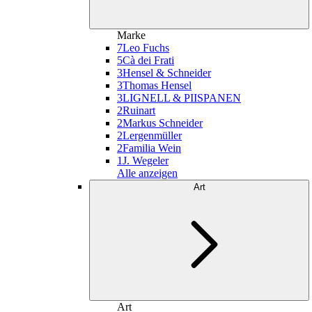
Marke
7
Leo Fuchs
5
Cà dei Frati
3
Hensel & Schneider
3
Thomas Hensel
3
LIGNELL & PIISPANEN
2
Ruinart
2
Markus Schneider
2
Lergenmüller
2
Familia Wein
1
J. Wegeler
Alle anzeigen
Art
Art