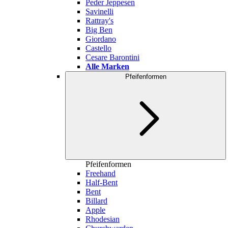
Peder Jeppesen
Savinelli
Rattray's
Big Ben
Giordano
Castello
Cesare Barontini
Alle Marken
Pfeifenformen
Pfeifenformen
Freehand
Half-Bent
Bent
Billard
Apple
Rhodesian