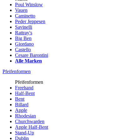
Poul Winslow
Vauen
Caminetto
Peder Jeppesen
Savinelli
Rattray's
Big Ben
Giordano
Castello
Cesare Barontini
Alle Marken
Pfeifenformen
Pfeifenformen
Freehand
Half-Bent
Bent
Billard
Apple
Rhodesian
Churchwarden
Apple Half-Bent
Stand-Up
Dublin