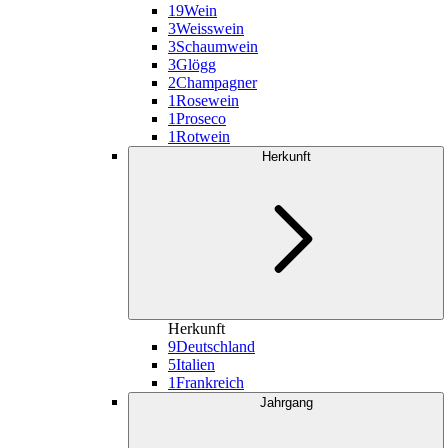
19
Wein
3
Weisswein
3
Schaumwein
3
Glögg
2
Champagner
1
Rosewein
1
Proseco
1
Rotwein
Herkunft
Herkunft
9
Deutschland
5
Italien
1
Frankreich
Jahrgang