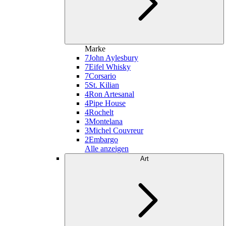
Marke
7
John Aylesbury
7
Eifel Whisky
7
Corsario
5
St. Kilian
4
Ron Artesanal
4
Pipe House
4
Rochelt
3
Montelana
3
Michel Couvreur
2
Embargo
Alle anzeigen
Art