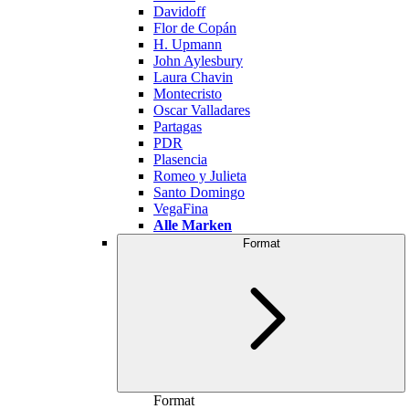
Davidoff
Flor de Copán
H. Upmann
John Aylesbury
Laura Chavin
Montecristo
Oscar Valladares
Partagas
PDR
Plasencia
Romeo y Julieta
Santo Domingo
VegaFina
Alle Marken
Format
Format