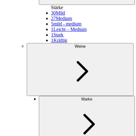
Stärke
30
Mild
27
Medium
5
mild - medium
1
Leicht – Medium
1
Stark
1
Kräftig
Weine
Marke