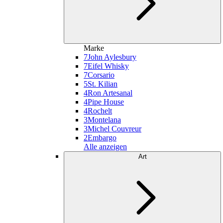
Marke
7
John Aylesbury
7
Eifel Whisky
7
Corsario
5
St. Kilian
4
Ron Artesanal
4
Pipe House
4
Rochelt
3
Montelana
3
Michel Couvreur
2
Embargo
Alle anzeigen
Art