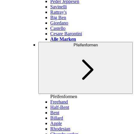
Peder Jeppesen
Savinelli
Rattray's
Big Ben
Giordano
Castello
Cesare Barontini
Alle Marken
Pfeifenformen
Pfeifenformen
Freehand
Half-Bent
Bent
Billard
Apple
Rhodesian