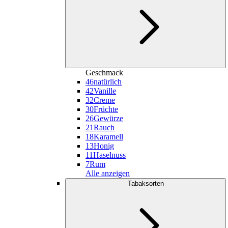
Geschmack
46
natürlich
42
Vanille
32
Creme
30
Früchte
26
Gewürze
21
Rauch
18
Karamell
13
Honig
11
Haselnuss
7
Rum
Alle anzeigen
Tabaksorten