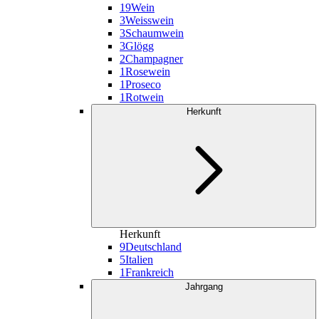
19
Wein
3
Weisswein
3
Schaumwein
3
Glögg
2
Champagner
1
Rosewein
1
Proseco
1
Rotwein
Herkunft
Herkunft
9
Deutschland
5
Italien
1
Frankreich
Jahrgang