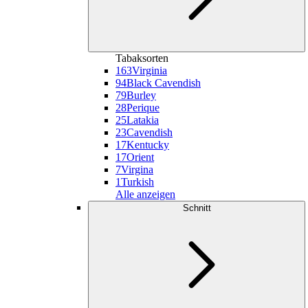
Tabaksorten
163
Virginia
94
Black Cavendish
79
Burley
28
Perique
25
Latakia
23
Cavendish
17
Kentucky
17
Orient
7
Virgina
1
Turkish
Alle anzeigen
Schnitt