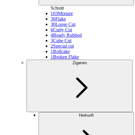
Schnitt
103
Mixture
30
Flake
30
Loose Cut
6
Curly Cut
4
Ready Rubbed
3
Cube Cut
2
Special cut
1
Rollcake
1
Broken Flake
Zigarren
Herkunft