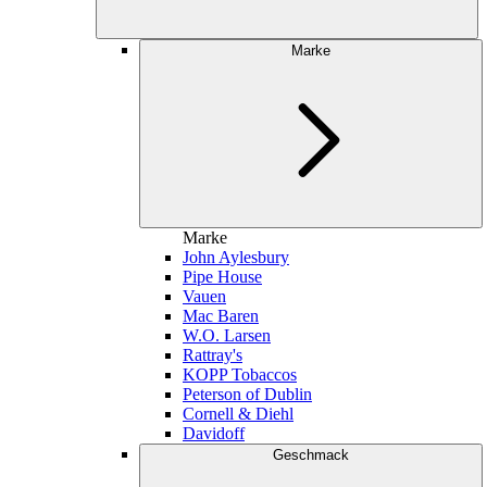
Marke
Marke
John Aylesbury
Pipe House
Vauen
Mac Baren
W.O. Larsen
Rattray's
KOPP Tobaccos
Peterson of Dublin
Cornell & Diehl
Davidoff
Geschmack