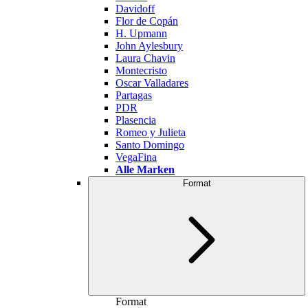
Davidoff
Flor de Copán
H. Upmann
John Aylesbury
Laura Chavin
Montecristo
Oscar Valladares
Partagas
PDR
Plasencia
Romeo y Julieta
Santo Domingo
VegaFina
Alle Marken
Format
Format