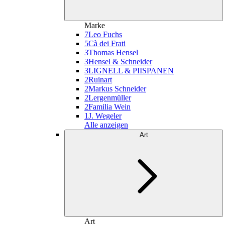
Marke
7
Leo Fuchs
5
Cà dei Frati
3
Thomas Hensel
3
Hensel & Schneider
3
LIGNELL & PIISPANEN
2
Ruinart
2
Markus Schneider
2
Lergenmüller
2
Familia Wein
1
J. Wegeler
Alle anzeigen
Art
Art