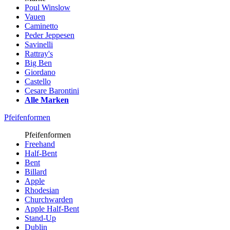
Poul Winslow
Vauen
Caminetto
Peder Jeppesen
Savinelli
Rattray's
Big Ben
Giordano
Castello
Cesare Barontini
Alle Marken
Pfeifenformen
Pfeifenformen
Freehand
Half-Bent
Bent
Billard
Apple
Rhodesian
Churchwarden
Apple Half-Bent
Stand-Up
Dublin