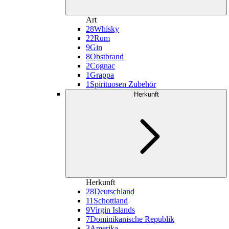
Art
28
Whisky
22
Rum
9
Gin
8
Obstbrand
2
Cognac
1
Grappa
1
Spirituosen Zubehör
Herkunft
Herkunft
28
Deutschland
11
Schottland
9
Virgin Islands
7
Dominikanische Republik
3
Amerika