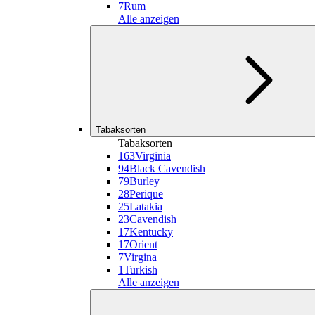
7
Rum
Alle anzeigen
Tabaksorten
Tabaksorten
163
Virginia
94
Black Cavendish
79
Burley
28
Perique
25
Latakia
23
Cavendish
17
Kentucky
17
Orient
7
Virgina
1
Turkish
Alle anzeigen