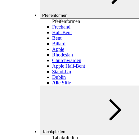
Pfeifenformen
Pfeifenformen
Freehand
Half-Bent
Bent
Billard
Apple
Rhodesian
Churchwarden
Apple Half-Bent
Stand-Up
Dublin
Alle Stile
Tabakpfeifen
Tabakpfeifen