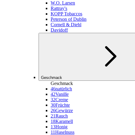
W.O. Larsen
Rattray's
KOPP Tobaccos
Peterson of Dublin
Cornell & Diehl
Davidoff
Geschmack
Geschmack
46
natürlich
42
Vanille
32
Creme
30
Früchte
26
Gewürze
21
Rauch
18
Karamell
13
Honig
11
Haselnuss