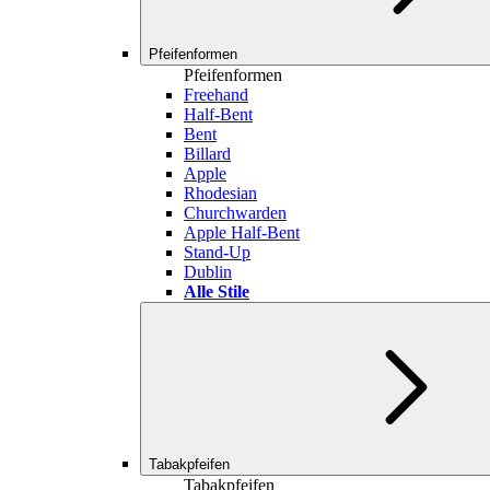
Pfeifenformen
Pfeifenformen
Freehand
Half-Bent
Bent
Billard
Apple
Rhodesian
Churchwarden
Apple Half-Bent
Stand-Up
Dublin
Alle Stile
Tabakpfeifen
Tabakpfeifen