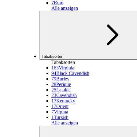
7
Rum
Alle anzeigen
Tabaksorten
Tabaksorten
163
Virginia
94
Black Cavendish
79
Burley
28
Perique
25
Latakia
23
Cavendish
17
Kentucky
17
Orient
7
Virgina
1
Turkish
Alle anzeigen