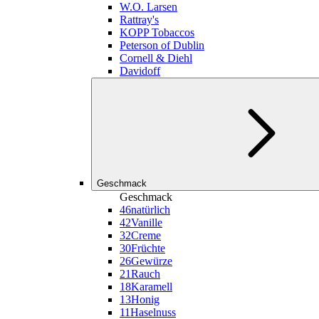
W.O. Larsen
Rattray's
KOPP Tobaccos
Peterson of Dublin
Cornell & Diehl
Davidoff
Geschmack
Geschmack
46
natürlich
42
Vanille
32
Creme
30
Früchte
26
Gewürze
21
Rauch
18
Karamell
13
Honig
11
Haselnuss