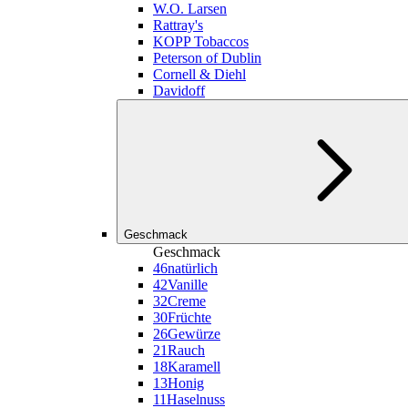
W.O. Larsen
Rattray's
KOPP Tobaccos
Peterson of Dublin
Cornell & Diehl
Davidoff
Geschmack
Geschmack
46
natürlich
42
Vanille
32
Creme
30
Früchte
26
Gewürze
21
Rauch
18
Karamell
13
Honig
11
Haselnuss