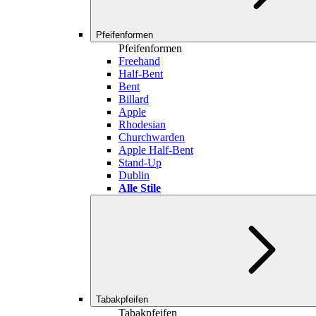
Pfeifenformen
Pfeifenformen
Freehand
Half-Bent
Bent
Billard
Apple
Rhodesian
Churchwarden
Apple Half-Bent
Stand-Up
Dublin
Alle Stile
Tabakpfeifen
Tabakpfeifen