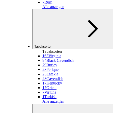
7
Rum
Alle anzeigen
Tabaksorten
Tabaksorten
163
Virginia
94
Black Cavendish
79
Burley
28
Perique
25
Latakia
23
Cavendish
17
Kentucky
17
Orient
7
Virgina
1
Turkish
Alle anzeigen