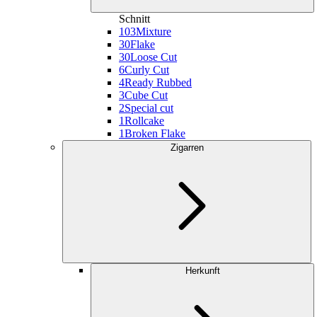
Schnitt
103
Mixture
30
Flake
30
Loose Cut
6
Curly Cut
4
Ready Rubbed
3
Cube Cut
2
Special cut
1
Rollcake
1
Broken Flake
Zigarren
Herkunft