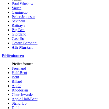
Poul Winslow
Vauen
Caminetto
Peder Jeppesen
Savinelli
Rattray's
Big Ben
Giordano
Castello
Cesare Barontini
Alle Marken
Pfeifenformen
Pfeifenformen
Freehand
Half-Bent
Bent
Billard
Apple
Rhodesian
Churchwarden
Apple Half-Bent
Stand-Up
Dublin