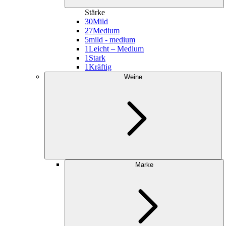
Stärke
30
Mild
27
Medium
5
mild - medium
1
Leicht – Medium
1
Stark
1
Kräftig
Weine
Marke