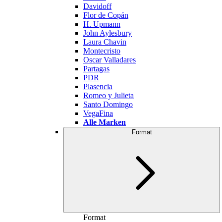
Davidoff
Flor de Copán
H. Upmann
John Aylesbury
Laura Chavin
Montecristo
Oscar Valladares
Partagas
PDR
Plasencia
Romeo y Julieta
Santo Domingo
VegaFina
Alle Marken
Format
Format