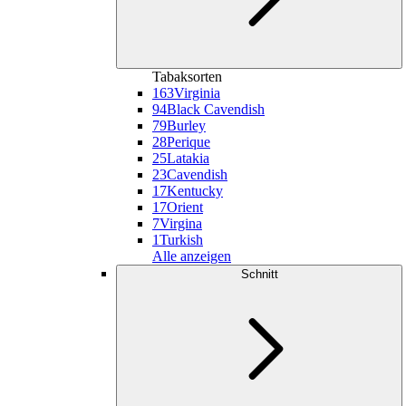
Tabaksorten
163
Virginia
94
Black Cavendish
79
Burley
28
Perique
25
Latakia
23
Cavendish
17
Kentucky
17
Orient
7
Virgina
1
Turkish
Alle anzeigen
Schnitt