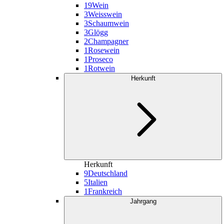
19
Wein
3
Weisswein
3
Schaumwein
3
Glögg
2
Champagner
1
Rosewein
1
Proseco
1
Rotwein
Herkunft
Herkunft
9
Deutschland
5
Italien
1
Frankreich
Jahrgang