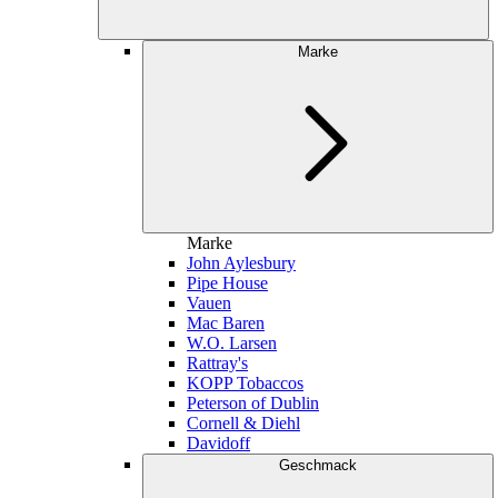
Marke
Marke
John Aylesbury
Pipe House
Vauen
Mac Baren
W.O. Larsen
Rattray's
KOPP Tobaccos
Peterson of Dublin
Cornell & Diehl
Davidoff
Geschmack