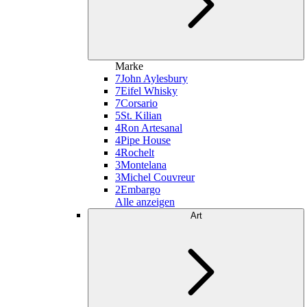
Marke
7
John Aylesbury
7
Eifel Whisky
7
Corsario
5
St. Kilian
4
Ron Artesanal
4
Pipe House
4
Rochelt
3
Montelana
3
Michel Couvreur
2
Embargo
Alle anzeigen
Art