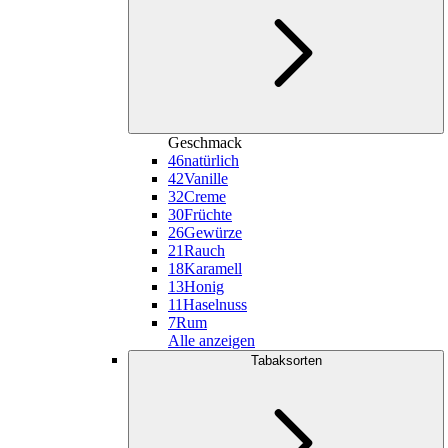
Geschmack
46
natürlich
42
Vanille
32
Creme
30
Früchte
26
Gewürze
21
Rauch
18
Karamell
13
Honig
11
Haselnuss
7
Rum
Alle anzeigen
Tabaksorten