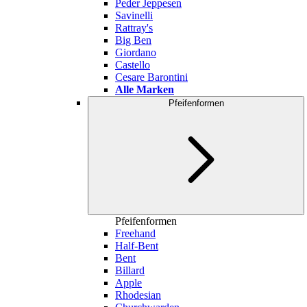
Peder Jeppesen
Savinelli
Rattray's
Big Ben
Giordano
Castello
Cesare Barontini
Alle Marken
Pfeifenformen
Pfeifenformen
Freehand
Half-Bent
Bent
Billard
Apple
Rhodesian