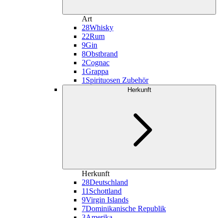
Art
28
Whisky
22
Rum
9
Gin
8
Obstbrand
2
Cognac
1
Grappa
1
Spirituosen Zubehör
Herkunft
Herkunft
28
Deutschland
11
Schottland
9
Virgin Islands
7
Dominikanische Republik
3
Amerika