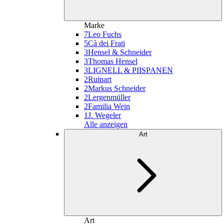
Marke
7
Leo Fuchs
5
Cà dei Frati
3
Hensel & Schneider
3
Thomas Hensel
3
LIGNELL & PIISPANEN
2
Ruinart
2
Markus Schneider
2
Lergenmüller
2
Familia Wein
1
J. Wegeler
Alle anzeigen
Art
Art