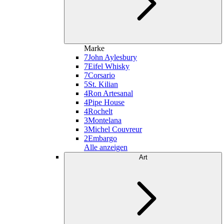
Marke
7
John Aylesbury
7
Eifel Whisky
7
Corsario
5
St. Kilian
4
Ron Artesanal
4
Pipe House
4
Rochelt
3
Montelana
3
Michel Couvreur
2
Embargo
Alle anzeigen
Art