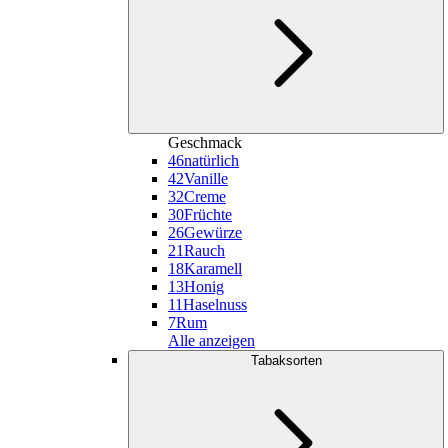
Geschmack
46
natürlich
42
Vanille
32
Creme
30
Früchte
26
Gewürze
21
Rauch
18
Karamell
13
Honig
11
Haselnuss
7
Rum
Alle anzeigen
Tabaksorten