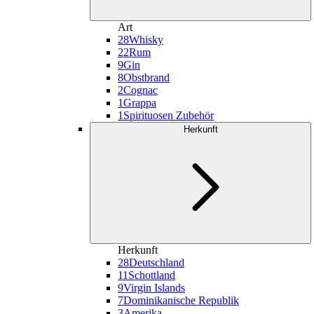
Art
28
Whisky
22
Rum
9
Gin
8
Obstbrand
2
Cognac
1
Grappa
1
Spirituosen Zubehör
Herkunft
Herkunft
28
Deutschland
11
Schottland
9
Virgin Islands
7
Dominikanische Republik
3
Amerika