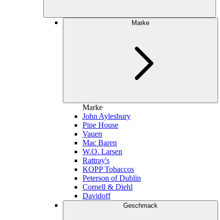
Marke
Marke
John Aylesbury
Pipe House
Vauen
Mac Baren
W.O. Larsen
Rattray's
KOPP Tobaccos
Peterson of Dublin
Cornell & Diehl
Davidoff
Geschmack