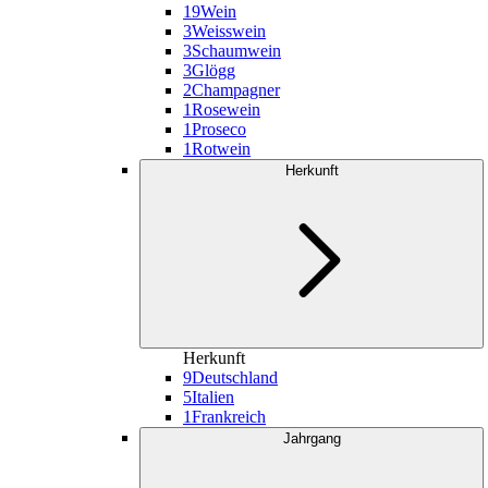
19
Wein
3
Weisswein
3
Schaumwein
3
Glögg
2
Champagner
1
Rosewein
1
Proseco
1
Rotwein
Herkunft
Herkunft
9
Deutschland
5
Italien
1
Frankreich
Jahrgang