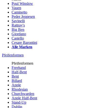
Poul Winslow
Vauen
Caminetto
Peder Jeppesen
Savinelli
Rattray's
Big Ben
Giordano
Castello
Cesare Barontini
Alle Marken
Pfeifenformen
Pfeifenformen
Freehand
Half-Bent
Bent
Billard
Apple
Rhodesian
Churchwarden
Apple Half-Bent
Stand-Up
Dublin