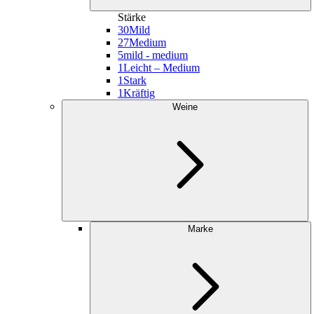
Stärke
30
Mild
27
Medium
5
mild - medium
1
Leicht – Medium
1
Stark
1
Kräftig
Weine
Marke