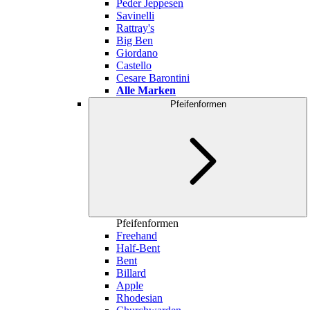
Peder Jeppesen
Savinelli
Rattray's
Big Ben
Giordano
Castello
Cesare Barontini
Alle Marken
Pfeifenformen
Pfeifenformen
Freehand
Half-Bent
Bent
Billard
Apple
Rhodesian