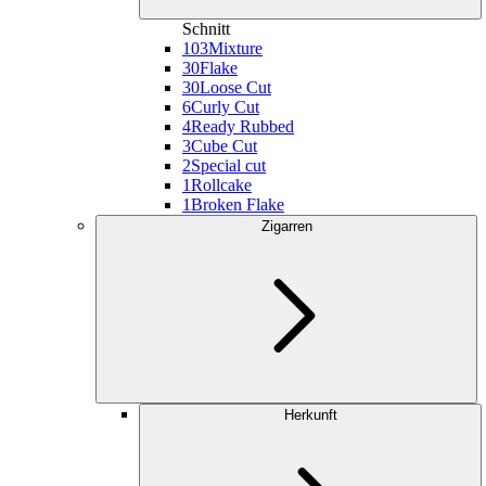
Schnitt
103
Mixture
30
Flake
30
Loose Cut
6
Curly Cut
4
Ready Rubbed
3
Cube Cut
2
Special cut
1
Rollcake
1
Broken Flake
Zigarren
Herkunft