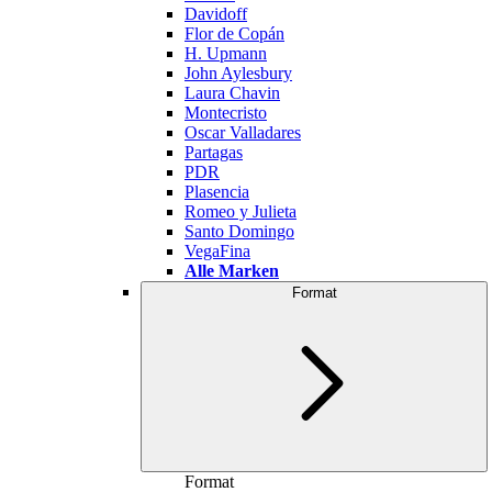
Davidoff
Flor de Copán
H. Upmann
John Aylesbury
Laura Chavin
Montecristo
Oscar Valladares
Partagas
PDR
Plasencia
Romeo y Julieta
Santo Domingo
VegaFina
Alle Marken
Format
Format