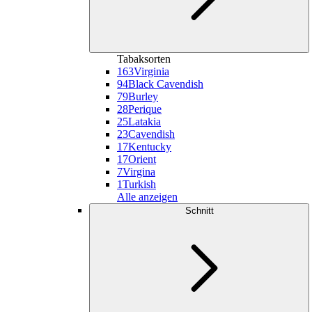
Tabaksorten
163
Virginia
94
Black Cavendish
79
Burley
28
Perique
25
Latakia
23
Cavendish
17
Kentucky
17
Orient
7
Virgina
1
Turkish
Alle anzeigen
Schnitt