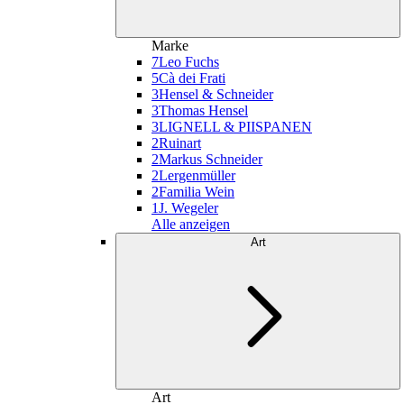
Marke
7
Leo Fuchs
5
Cà dei Frati
3
Hensel & Schneider
3
Thomas Hensel
3
LIGNELL & PIISPANEN
2
Ruinart
2
Markus Schneider
2
Lergenmüller
2
Familia Wein
1
J. Wegeler
Alle anzeigen
Art
Art