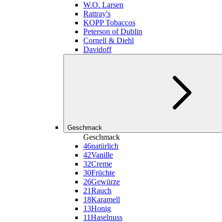
W.O. Larsen
Rattray's
KOPP Tobaccos
Peterson of Dublin
Cornell & Diehl
Davidoff
Geschmack
Geschmack
46
natürlich
42
Vanille
32
Creme
30
Früchte
26
Gewürze
21
Rauch
18
Karamell
13
Honig
11
Haselnuss