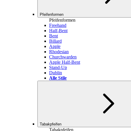
Pfeifenformen
Pfeifenformen
Freehand
Half-Bent
Bent
Billard
Apple
Rhodesian
Churchwarden
Apple Half-Bent
Stand-Up
Dublin
Alle Stile
Tabakpfeifen
Tabakpfeifen