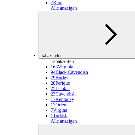
7
Rum
Alle anzeigen
Tabaksorten
Tabaksorten
163
Virginia
94
Black Cavendish
79
Burley
28
Perique
25
Latakia
23
Cavendish
17
Kentucky
17
Orient
7
Virgina
1
Turkish
Alle anzeigen