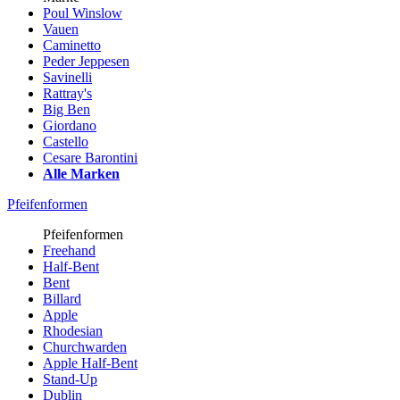
Poul Winslow
Vauen
Caminetto
Peder Jeppesen
Savinelli
Rattray's
Big Ben
Giordano
Castello
Cesare Barontini
Alle Marken
Pfeifenformen
Pfeifenformen
Freehand
Half-Bent
Bent
Billard
Apple
Rhodesian
Churchwarden
Apple Half-Bent
Stand-Up
Dublin