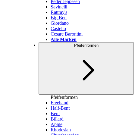
Peder Jeppesen
Savinelli
Rattray's
Big Ben
Giordano
Castello
Cesare Barontini
Alle Marken
Pfeifenformen
Pfeifenformen
Freehand
Half-Bent
Bent
Billard
Apple
Rhodesian