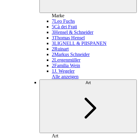
Marke
7
Leo Fuchs
5
Cà dei Frati
3
Hensel & Schneider
3
Thomas Hensel
3
LIGNELL & PIISPANEN
2
Ruinart
2
Markus Schneider
2
Lergenmüller
2
Familia Wein
1
J. Wegeler
Alle anzeigen
Art
Art