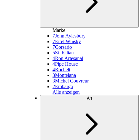
Marke
7
John Aylesbury
7
Eifel Whisky
7
Corsario
5
St. Kilian
4
Ron Artesanal
4
Pipe House
4
Rochelt
3
Montelana
3
Michel Couvreur
2
Embargo
Alle anzeigen
Art