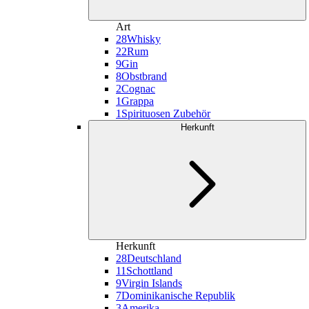
Art
28
Whisky
22
Rum
9
Gin
8
Obstbrand
2
Cognac
1
Grappa
1
Spirituosen Zubehör
Herkunft
Herkunft
28
Deutschland
11
Schottland
9
Virgin Islands
7
Dominikanische Republik
3
Amerika