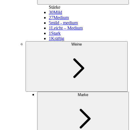
Stärke
30
Mild
27
Medium
5
mild - medium
1
Leicht – Medium
1
Stark
1
Kräftig
Weine
Marke