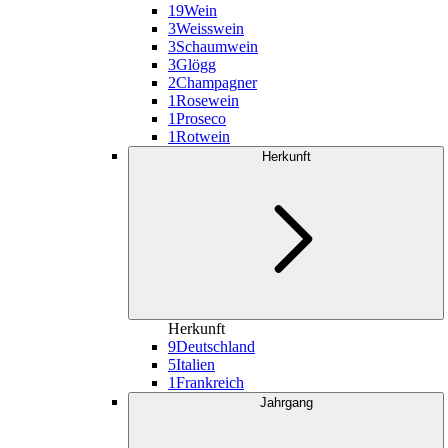
19
Wein
3
Weisswein
3
Schaumwein
3
Glögg
2
Champagner
1
Rosewein
1
Proseco
1
Rotwein
Herkunft
Herkunft
9
Deutschland
5
Italien
1
Frankreich
Jahrgang