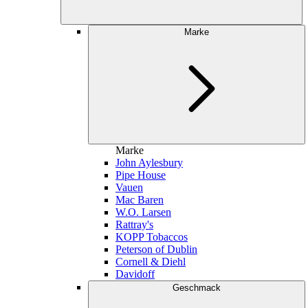
Marke
Marke
John Aylesbury
Pipe House
Vauen
Mac Baren
W.O. Larsen
Rattray's
KOPP Tobaccos
Peterson of Dublin
Cornell & Diehl
Davidoff
Geschmack