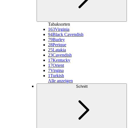
Tabaksorten
163
Virginia
94
Black Cavendish
79
Burley
28
Perique
25
Latakia
23
Cavendish
17
Kentucky
17
Orient
7
Virgina
1
Turkish
Alle anzeigen
Schnitt