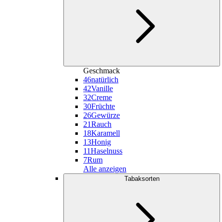
Geschmack
46
natürlich
42
Vanille
32
Creme
30
Früchte
26
Gewürze
21
Rauch
18
Karamell
13
Honig
11
Haselnuss
7
Rum
Alle anzeigen
Tabaksorten