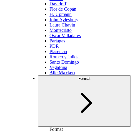
Davidoff
Flor de Copán
H. Upmann
John Aylesbury
Laura Chavin
Montecristo
Oscar Valladares
Partagas
PDR
Plasencia
Romeo y Julieta
Santo Domingo
VegaFina
Alle Marken
Format
Format