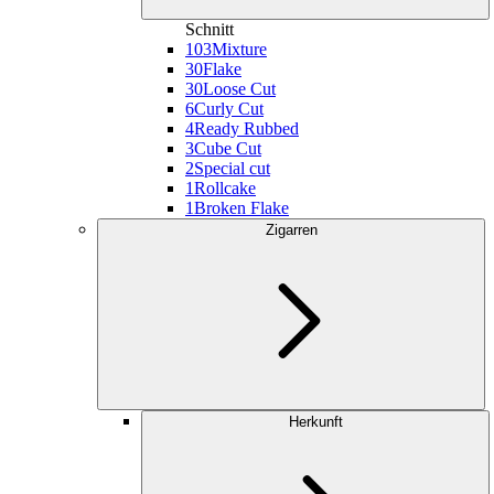
Schnitt
103
Mixture
30
Flake
30
Loose Cut
6
Curly Cut
4
Ready Rubbed
3
Cube Cut
2
Special cut
1
Rollcake
1
Broken Flake
Zigarren
Herkunft